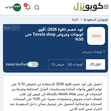
0
SA
كوبونزل السعودية
تافولا
قيَم هذا
كود خصم تافولا 2026: أقوى
كوبونات وعروض Tavola shop حتى
50%
7 كوبونات وعروض
Hand-Verified
الكل (7)
كوبونات (6)
عروض (1)
احصل على كود خصم تافولا 2026 للاستفادة من تخفيض 10% على
لوازم الطهي وأدوات المائدة ومستلزمات المنزل المختلفة وغيرها من
المنتجات في متجر tavola shop بالإضافة إلى كوبون أول طلب
للعملاء الجدد وعروض وتخفيضات مميزة حتى 50% على المنتجات
المختارة، مع إمكانية الحصول على توصيل مجاني داخل السعودية عند
الشراء ضمن الحد الأدنى.