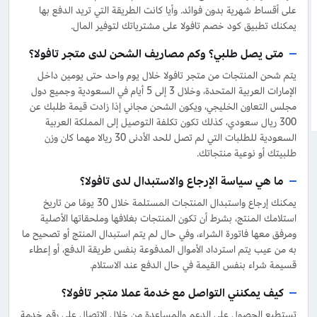
على أقساط شهرية بدون فوائد. وأيا كانت الطريقة التي تريد الدفع بها
يمكنك تطبيق كود خصم تافولا على مشترياتك لتوفير المال.
متى يصل طلبي؟ وكم مصاريف الشحن لدى متجر تافولا؟
يتم شحن المنتجات من متجر تافولا خلال يوم واحد حتى يومين داخل
الإمارات العربية المتحدة، وخلال 3 إلى 5 أيام في السعودية وجميع دول
مجلس التعاون الخليجي، ويكون الشحن مجاني إذا زادت قيمة طلبك عن
300 ريال سعودي، كذلك تكون تكلفة التوصيل إلى المملكة العربية
السعودية للطلبات التي لم تصل للحد الأدنى 30 ريالا مهما كان وزن
طلبيتك أو نوعية منتجاتك.
ما هي سياسة الإرجاع والاستبدال لدى تافولا؟
يمكنك إرجاع واستبدال المنتجات المستلمة خلال 30 يومًا من تاريخ
استلامك المنتج، بشرط أن تكون المنتجات بغلافها وملحقاتها الأصلية
ومرفق معها فاتورة الشراء، وفي حال لم يتم استبدال المنتج أو تصحيح ما
به من عيب يتم استرداد الأموال المدفوعة بنفس طريقة الدفع، أو إعطاء
قسيمة شراء بنفس القيمة في حال الدفع عند الاستلام.
كيف يمكنني التواصل مع خدمة عملا متجر تافولا؟
تستطيع الحصول على الدعم والمساعدة من خلال الاتصال على رقم خدمة