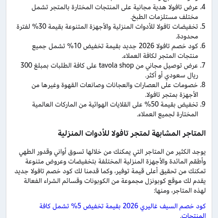
عرض تافولا هدية مجانية على المنتجات المختارة بالمتجر تشمل
مختلف مستلزمات الطبخ.
تخفيضات تافولا للأدوات المنزلية والأجهزة المتنوعة بقيمة 30% لفترة
محدودة.
كود خصم تافولا 2026 جديد بقيمة تخفيض 10% تشمل جميع
منتجات المتجر لكافة العملاء.
عرض توصيل مجاني من tavola shop على كافة الطلبات بمبلغ 300
ريال سعودي أو أكثر.
خصومات على العصارات والعجانات وصانعات القهوة وغيرها من
الأجهزة بمتجر تافولا.
تخفيض بقيمة 50% على القلايات الهوائية من الماركات العالمية
المختارة لجميع العملاء.
المتاجر المشابهة لمتجر تافولا للأدوات المنزلية
يوجد الكثير من المتاجر التي يمكنك من خلالها تسوق أواني وقدور الطهي
وأطقم المائدة والأجهزة المنزلية المختلفة بتخفيضات وعروض متنوعة
تمكنك من تحقيق أعلى قيمة توفير، وكما قدمنا لك كود خصم تافولا جديد
يقدم لك موقع كوبونزل مجموعة من الكوبونات وقسائم الشراء الفعالة
لهذه المتاجر، ومنها:
كود خصم السيف غاليري 2026 بقيمة تخفيض 5% تشمل كافة
المنتجات
.