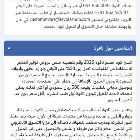
عملاء تافولا 0092 856 053 أو عبر رسائل واتساب الفورية على الرقم
971 545 862 791+ كذلك يمكنك الاستفسار أو طلب المساعدة عبر
البريد الإلكتروني للمتجر customercare@tavolashop.com في حال
واجهتك مشكلة خلال التسوق أو تفعيل كود الخصم.
التفاصيل حول تافولا
انسخ كود خصم تافولا 2026 وقم بتفعيله ضمن عروض توفير المتجر
للاستفادة من تخفيضات تصل إلى 50% على الأواني ولوازم الطهي وأدوات
الخبز والمستلزمات المنزلية المختارة بالمتجر لجميع المتسوقين من
السعودية ودول الخليج، بالإضافة إلى هدايا على المنتجات المحددة
وتوصيل مجاني للطلبات بقيمة 300 ريال سعودي أو أكثر، كذلك يمكن
للعملاء الجدد تفعيل كوبون تافولا أول طلب للشراء بأقل سعر دون حد
أقصى للتسوق.
ويعتبر متجر تافولا أحد المتاجر المتخصصة في مجال الأدوات المنزلية
ولوازم الطهي والمائدة وغيرها من منتجات شركة آن الأوان، حيث يعد منفذ
البيع للشركة ومدرب معتمد للطهاة، بالإضافة إلى مزايا التسوق الإلكتروني
التي تشمل الدفع بأكثر من طريقة والشحن والتوصيل حتى باب المنزل
وإمكانية الإرجاع والاستبدال. وفيما يلي سنتعرف على طريقة استخدام كود