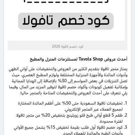
كود خصم تافولا 2026
أحدث عروض
Tavola Shop
لمستلزمات المنزل والمطبخ
يمتاز متجر تافولا بتقديم الكثير من العروض والتخفيضات على أواني الطهي
وأدوات المائدة والأجهزة المنزلية المختلفة ولوازم المطبخ العصري، حيث
تصل التنزيلات في بعض المواسم إلى 30% بالإضافة إلى الهدايا المجانية
وإمكانية تفعيل كوبونات وأكواد خصم تافولا لتوفير المزيد من المال، وفيما
يلي نتعرف على أحدث العروض والتخفيضات المتاحة بالمتجر حاليا:
تخفيضات تافولا السعودية حتى 50% على أطقم المائدة المختارة
لجميع العملاء عبر المتجر الإلكتروني.
طقم 5 قطع أواني طبخ فلو زويلينج بتخفيض 20% من متجر تافولا
لفترة محدودة.
كود خصم تافولا أول طلب بقيمة تخفيض 15% يشمل جميع الأواني
وأدوات الطبخ والمائدة للعملاء الجدد.