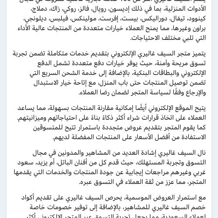
الأدوات المنزلية، بما في ذلك إديسون، رويال، فالز، روكي، زاك، دملاج،
كينوود، تيفال، دوراليكس، بيست، إفرست، مولينكس، فيلبس، ديلونجي،
براون وغيرها، مما يمنح العملاء خيارات متعددة من المنتجات عالية الأداء
التي تلبي مختلف الاحتياجات.
يتميز متجر السيف غاليري الإلكتروني بتقديم خدمات متكاملة تضمن تجربة
تسوق مريحة وآمنة، حيث يوفر خيارات دفع متعددة تشمل الدفع
الإلكتروني والبطاقات البنكية، بالإضافة إلى خدمة الشحن السريع التي
تضمن توصيل المنتجات حتى باب المنزل، مع إتاحة خيار الاستبدال
والإرجاع وفقًا لسياسة المتجر لضمان رضا العملاء.
يتيح الموقع الإلكتروني أيضًا إمكانية مقارنة المنتجات بسهولة، مما يساعد
العملاء على اتخاذ قرارات شراء أكثر ذكاءً بناءً على احتياجاتهم وميزانيتهم.
كما يقوم المتجر بتقديم عروض متجددة باستمرار تتيح للمتسوقين
الاستفادة من أفضل الأسعار على المنتجات المفضلة لديهم.
نال السيف غاليري إشادة العديد من المشاهير والمدونين في مجال
التسوق وتجربة المستهلك، حيث قدم كل من أفنان الباتل، أم يزيد، سعود
غربي وغيرهم مراجعات إيجابية عن جودة المنتجات والخدمات التي يقدمها
المتجر، مما عزز من ثقة العملاء في التسوق عبره.
مع استمرار العروض الموسمية، يحرص السيف غاليري على تقديم أكواد
خصم السيف غاليري للمشاهير، بالإضافة إلى توفير خصومات خاصة
لعملاء السعودية، مما يجعل تجربة التسوق عبر المتجر الإلكتروني أكثر