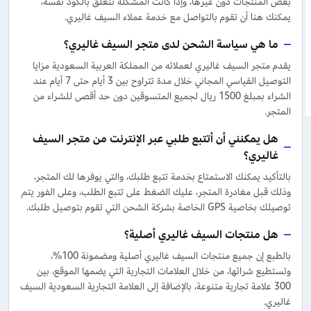
بعض المنتجات دون غيرها، وإذا كانت المشكلة تتعلق بالكود نفسه،
يمكنك هنا أن تقوم بالتواصل مع خدمة عملاء السيف غاليري.
ما هي سياسة الشحن لدى متجر السيف غاليري؟
يقدم متجر السيف غاليري لعملائه من المملكة العربية السعودية مزايا
التوصيل القياسي المجاني خلال مدة تتراوح بين 3 أيام حتى 7 أيام عند
الشراء بمبلغ 1500 ريال لجميع المتسوقين دون حد أقصى للشراء من
المتجر.
هل يمكنني أن أتتبع طلبي عبر الإنترنت من متجر السيف
غاليري؟
بالتأكيد يمكنك الاستمتاع بخدمة تتبع طلبك، والتي يوفرها لك المتجر،
وذلك قبل مغادرة المتجر، عليك الضغط على تتبع الطلب، وعلى الفور يتم
توصيلك بخاصية GPS الخاصة بشركة الشحن التي تقوم بتوصيل طلبك.
هل منتجات السيف غاليري أصلية؟
بالطبع إن جميع منتجات السيف غاليري أصلية ومضمونة 100%،
وتستطيع شرائها، من خلال العلامات التجارية التي يضمها الموقع، بين
300 علامة تجارية متنوعة، بالإضافة إلى العلامة التجارية السعودية السيف
غاليري.