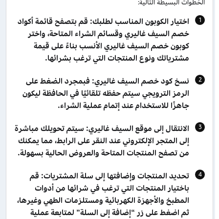
الخطوات البسيطة التالية:
اختيار الكوبون المناسب لطلبك: قم بتصفح قائمة أكواد
خصم السيف غاليري وقسائم الشراء المتاحة، واختر
كوبون خصم السيف غاليري الأنسب بناءً على قيمة
مشترياتك ونوع المنتجات التي ترغب بشرائها.
نسخ كود خصم السيف غاليري: فبمجرد الضغط على
الرمز الترويجي سيتم حفظه تلقائيًا في الحافظة ليكون
جاهزًا للاستخدام عند إتمام عملية الشراء.
الانتقال إلى موقع السيف غاليري: سيتم تحويلك مباشرة
إلى المتجر الإلكتروني عند النقر على الرابط، مما يمكنك
من تصفح المنتجات المتاحة والعروض الحالية بسهولة.
تحديد المنتجات وإضافتها إلى سلة المشتريات: قم
باختيار المنتجات التي ترغب في شرائها من أدوات
المطبخ والأجهزة الكهربائية ومستلزمات الطهي وغيرها،
ثم اضغط على زر “إضافة إلى السلة” لمتابعة عملية