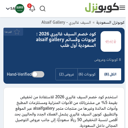
0
SA
كوبونزل السعودية
السيف غاليري - Alsaif Gallery
قيَم هذا
كود خصم السيف غاليري 2026 :
كوبونات وقسائم alsaif gallery
السعودية أول طلب
8 كوبونات وعروض
Hand-Verified
الكل (8)
كوبونات (6)
عروض (2)
استخدم كود خصم السيف غاليري 2026 للاستفادة من تخفيض
بقيمة 5% عى مشترياتك من الأدوات المنزلية ومستلزمات المطبخ
وأدوات المائدة وغيرها من منتجات متجر alsaifgallery عبر الموقع
والتطبيق، كوبون السيف غاليري يشمل العملاء الجدد والحاليين بحد
أقصى لنسبة التخفيض 50 ريالًا سعوديًّا، إلى جانب عروض التوصيل
المجاني داخل السعودية.