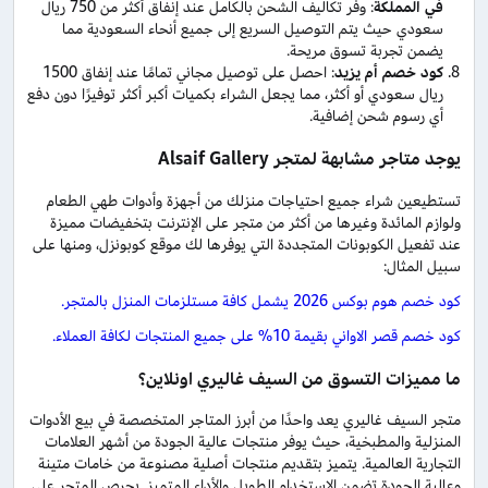
في المملكة
: وفر تكاليف الشحن بالكامل عند إنفاق أكثر من 750 ريال
سعودي حيث يتم التوصيل السريع إلى جميع أنحاء السعودية مما
يضمن تجربة تسوق مريحة.
كود خصم أم يزيد
: احصل على توصيل مجاني تمامًا عند إنفاق 1500
ريال سعودي أو أكثر، مما يجعل الشراء بكميات أكبر أكثر توفيرًا دون دفع
أي رسوم شحن إضافية.
يوجد متاجر مشابهة لمتجر
Alsaif Gallery
تستطيعين شراء جميع احتياجات منزلك من أجهزة وأدوات طهي الطعام
ولوازم المائدة وغيرها من أكثر من متجر على الإنترنت بتخفيضات مميزة
عند تفعيل الكوبونات المتجددة التي يوفرها لك موقع كوبونزل، ومنها على
سبيل المثال:
كود خصم هوم بوكس 2026 يشمل كافة مستلزمات المنزل بالمتجر.
كود خصم قصر الاواني بقيمة 10% على جميع المنتجات لكافة العملاء.
ما مميزات التسوق من السيف غاليري اونلاين؟
متجر السيف غاليري يعد واحدًا من أبرز المتاجر المتخصصة في بيع الأدوات
المنزلية والمطبخية، حيث يوفر منتجات عالية الجودة من أشهر العلامات
التجارية العالمية. يتميز بتقديم منتجات أصلية مصنوعة من خامات متينة
وعالية الجودة تضمن الاستخدام الطويل والأداء المتميز. يحرص المتجر على