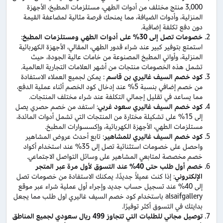
3,000 منتج مختلف من أدوات الطهي، مستلزمات المطبخ، الأجهزة
المنزلية، وأدوات الضيافة، مما يمنحك فرصة مثالية لمضاعفة القيمة
دون دفع تكلفة إضافية.
خصومات تصل إلى 30% على أدوات الطهي ومستلزمات المطبخ
:
استمتع بتوفير كبير عند شراء قدور الطهي، المقالي، الأجهزة الكهربائية
المنزلية، وأواني المطبخ المصنوعة من خامات عالية الجودة، حيث
تشمل هذه الخصومات منتجات من أشهر العلامات التجارية العالمية.
كود خصم السيف غاليري بن قاسم
: يمكن لجميع العملاء الاستفادة
من خصم إضافي بنسبة 5% عند إدخال كود الخصم أثناء عملية الدفع،
مما يساعد في تقليل إجمالي التكلفة عند شراء مختلف المنتجات.
كود خصم السيف غاليري سعود غربي
: استفد من خصم حصري يصل
إلى 15% على تشكيلة مختارة من المنتجات التي تشمل أدوات المائدة،
مستلزمات الطهي، الأجهزة الكهربائية، وإكسسوارات المطبخ.
كود خصم السيف غاليري للمشاهير
: تابع أحدث عروض المشاهير
واحصل على خصومات استثنائية تصل إلى 35% عند استخدام أكواد
خصم مخصصة لمتابعي المشاهير على وسائل التواصل الاجتماعي.
خصم أول طلب حتى 40% عند التسوق لأول مرة عبر المتجر
الإلكتروني
: إذا كنت عميلاً جديدًا، يمكنك الاستفادة من خصومات تصل
إلى 40% عند تسجيل حساب جديد وإجراء أول عملية شراء عبر موقع
alsaifgallery باستخدام كود خصم السيف غاليري اول طلب مما يجعل
بدايتك في التسوق أكثر توفيرًا.
توصيل مجاني للطلبات التي تتجاوز 499 ريال سعودي لجميع المناطق