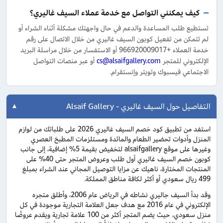
كيف يمكنني التواصل مع خدمة عملاء السيف غاليري؟
تستطيع طلب المساعدة والدعم في حال واجهتك مشكلة أثناء الشراء أو
لم تتمكن من تفعيل كوبون السيف غاليري من خلال الاتصال على رقم
خدمة العملاء +966920009017 أو الاستفسار من خلال مراسلة البريد
الإلكتروني للمتجر
cs@alsaifgallery.com
أو عبر منصات التواصل
الاجتماعي فيسبوك وتويتر وإنستقرام.
التفاصيل حول السيف غاليري - Alsaif Gallery
استفد من تطبيق كود خصم السيف غاليري 2026 على طلباتك من لوازم
المنزل وأدوات تحضير الطعام والمائدة ومستلزمات المطبخ العصري
وغيرها على موقع alsaifgallery لتخفيض بقيمة 5% إضافية، إلى جانب
كوبون خصم السيف غاليري أول طلب وعروض المتجر حتى 40% على
المنتجات المختارة، ناهيك عن مزايا التوصيل المجاني عند الشراء بمبلغ
499 ريال سعودي أو أكثر لكافة مناطق المملكة.
وقد بدأ السيف جاليري نشاطه في الرياض عام 2006، وأطلق متجره
الإلكتروني في عام 2016 مع هدف جعل العلامة التجارية موجودة في كل
منزل سعودي، حيث يضم المتجر أكثر من 100 علامة تجارية ويقدم عروضًا