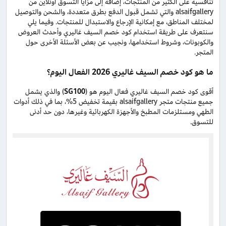
تنافسية على الكثير من المنتجات، إضافةً إلى مزايا التسوق أونلاين من
alsaifgallery والتي تشمل قبول الدفع بطرق متعددة، والشحن والتوصيل
لمختلف المناطق، مع إمكانية الإرجاع والاستبدال للمنتجات. وفيما يلي
سنتعرف على طريقة استخدام كود خصم السيف غاليري وأحدث العروض
والكوبونات، وشروط استخدامها، ونجيب عن بعض الأسئلة الأخرى حول
المتجر.
ما هو كود خصم السيف غاليري 2026 الفعال اليوم؟
أقوى كود خصم السيف غاليري فعال اليوم هو (
SG100
) والذي يشمل
جميع منتجات متجر alsaifgallery بقيمة تخفيض 5%، بما في ذلك أدوات
الطهي ومستلزمات المطبخ والأجهزة الكهربائية وغيرها، دون حد أدنى
للتسوق.