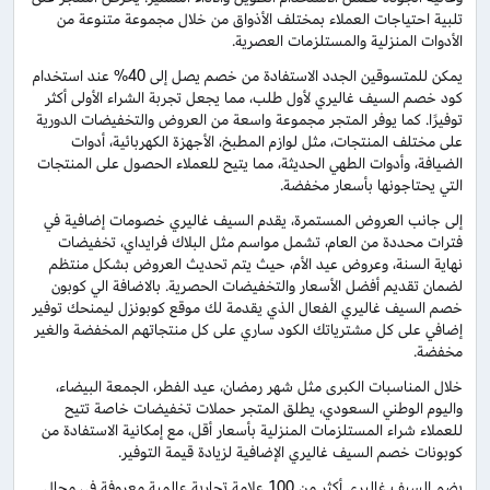
تلبية احتياجات العملاء بمختلف الأذواق من خلال مجموعة متنوعة من
الأدوات المنزلية والمستلزمات العصرية.
يمكن للمتسوقين الجدد الاستفادة من خصم يصل إلى 40% عند استخدام
كود خصم السيف غاليري لأول طلب، مما يجعل تجربة الشراء الأولى أكثر
توفيرًا. كما يوفر المتجر مجموعة واسعة من العروض والتخفيضات الدورية
على مختلف المنتجات، مثل لوازم المطبخ، الأجهزة الكهربائية، أدوات
الضيافة، وأدوات الطهي الحديثة، مما يتيح للعملاء الحصول على المنتجات
التي يحتاجونها بأسعار مخفضة.
إلى جانب العروض المستمرة، يقدم السيف غاليري خصومات إضافية في
فترات محددة من العام، تشمل مواسم مثل البلاك فرايداي، تخفيضات
نهاية السنة، وعروض عيد الأم، حيث يتم تحديث العروض بشكل منتظم
لضمان تقديم أفضل الأسعار والتخفيضات الحصرية. بالاضافة الي كوبون
خصم السيف غاليري الفعال الذي يقدمة لك موقع كوبونزل ليمنحك توفير
إضافي على كل مشترياتك الكود ساري على كل منتجاتهم المخفضة والغير
مخفضة.
خلال المناسبات الكبرى مثل شهر رمضان، عيد الفطر، الجمعة البيضاء،
واليوم الوطني السعودي، يطلق المتجر حملات تخفيضات خاصة تتيح
للعملاء شراء المستلزمات المنزلية بأسعار أقل، مع إمكانية الاستفادة من
كوبونات خصم السيف غاليري الإضافية لزيادة قيمة التوفير.
يضم السيف غاليري أكثر من 100 علامة تجارية عالمية معروفة في مجال