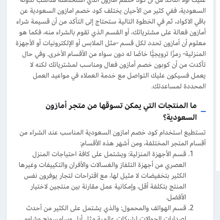
السعودية، ففي كثير من الأحيان يختلف كود خصم امازون السعودية عن
باقي الاكواد، ثم في الخطوة التالية ستحتاج إلى التأكد من أن قسيمة شراء
أمازون فعالة على مشترياتك، أو القسم الذي تقوم بالشراء منه، فكما هو
معلوم أن أمازون تحدد لكل قسم -مثل الملابس أو الإلكترونيات أو الأجهزة
المنزلية- رمزًا ترويجيًّا خاصًا له دون سواه من الأقسام الأخرى. وفي حال
تأكدت من أن كوبون خصم أمازون فعال ومناسب لمشترياتك لكنه لا
يعمل فسيكون عليك التواصل مع خدمة العملاء في مواعيد العمل
المحددة لمساعدتك.
ما المنتجات التي يمكن تسوقها من متجر أمازون
السعودية؟
تستطيع استخدام كود خصم امازون السعودية المناسب عند الشراء من
أقسام المتجر المختلفة، ومن أشهر هذه الأقسام:
قسم الأجهزة المنزلية: ويشتمل على كافة احتياجات المنزل
العصري من أجهزة التلفاز والغسالات والأفران والتكييفات وغيرها
الكثير بتخفيضات لا مثيل لها، مع اقتراحات لتجار يوفرون نفس
المنتج بتكلفة أقل، وإمكانية عمل مقارنة بين منتجين لاختيار
الأفضل.
قسم الهواتف والمحمول: والذي يشتمل على الكثير من أحدث
إصدارات الجوالات لشركات عالمية مثل أبل وسامسونج وشاومي