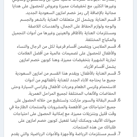
وغيرها الكثير، مع تخفيضات مميزة وعروض للحصول على هدايا
مجانية بالإضافة إلى رمز خصم امازون السعودية الجديد.
قسم العناية: ويشمل كل متعلقات العناية بالشعر والجسم
والوجه ولوازم الحفاظ على الجمال، والعدسات اللاصقة
ومستلزمات العناية بالأظافر والعينين وغيرها من أدوات التجميل
والمكياج المختلفة.
قسم الملابس: ويتضمن أقسام فرعية لكل من الرجال والنساء
والأطفال للحصول على تصميمات عالمية من أفضل العلامات
تجارية الشهيرة بتخفيضات مميزة، وهنا كوبون خصم امازون
يشمل أقسام الأزياء.
قسم العناية بالأطفال: ويقدم هذا القسم من امازون السعودية
جميع ما يحتاجه الآباء الجدد للعناية بأطفالهم من أدوات
الاستحمام وكرسي الطعام وعربات الأطفال وكراسي السيارة وحتى
الحفاضات والألعاب المختلفة لجميع المراحل العمرية.
قسم البقالة والسوبر ماركت: وتستطيع من خلاله الحصول على
جميع احتياجاتك من الأطعمة والمشروبات والمنتجات الطازجة في
وقت قليل وبتنزيلات مميزة، مع إمكانية الحصول على احتياجات
حيوانك الأليف ويمكنك أيضا تفعيل كوبون خصم امازون على
طلباتك من هذه المنتجات.
قسم مستلزمات الرياضة والأجهزة والأدوات الرياضية: والتي يقدم