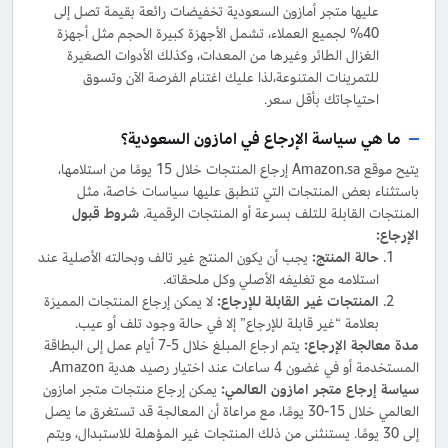
عليها متجر أمازون السعودية تخفيضات رائعة بقيمة تصل إلى
40% لجميع العملاء، تشمل الأجهزة كبيرة الحجم مثل أجهزة
الغزال الطائر وغيرها من المعدات، وكذلك الأدوات الصغيرة
للتمرينات المتنوعة،لذا عليك اغتنام الفرصة الآن وتسوق
احتياجاتك بأقل سعر.
ما هي سياسة الإرجاع في امازون السعودية؟
يتيح موقع Amazon.sa إرجاع المنتجات خلال 15 يومًا من استلامها،
باستثناء بعض المنتجات التي تنطبق عليها سياسات خاصة، مثل
المنتجات القابلة للتلف بسرعة أو المنتجات الرقمية.
شروط قبول
الإرجاع
:
حالة المنتج
:
يجب أن يكون المنتج غير تالف وبحالته الأصلية عند
استلامه مع تغليفه الأصلي وكل ملحقاته.
المنتجات غير القابلة للإرجاع
:
لا يمكن إرجاع المنتجات المميزة
بعلامة “غير قابلة للإرجاع” إلا في حالة وجود تلف أو عيب.
مدة معالجة الإرجاع
:
يتم ارجاع المبلغ خلال 5-7 أيام عمل إلى البطاقة
المستخدمة أو في غضون 4 ساعات عند اختيار رصيد هدية Amazon.
سياسة إرجاع متجر امازون العالمي
:
يمكن إرجاع منتجات متجر امازون
العالمي خلال 15-30 يومًا، مع مراعاة أن المعالجة قد تستغرق ما يصل
إلى 30 يومًا. يستنثنى من ذلك المنتجات غير المؤهلة للاستبدال، ويتم