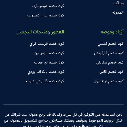
وظائف
كود خصم هومزمارت
المدونة
كود خصم علي اكسبريس
أزياء وموضة
العطور ومنتجات التجميل
كود خصم نمشي
كود خصم فرست كراي
كود خصم فارفيتش
كود خصم نايس ون
كود خصم ستايلي
كود خصم اي هيرب
كود خصم اناس
كود خصم باث اند بودي
كود خصم ترينديول
كود خصم ذا بودي شوب
نحن نساعدك على التوفير في كل شيء، وكذلك قد نربح عمولة عند شرائك من
خلال الروابط الموجودة بموقعنا بصفتنا مشاركون ببرامج للتسويق بالعمولة مع
الكثير من المواقع، منها أمازون ونون وغيرها من المتاجر.