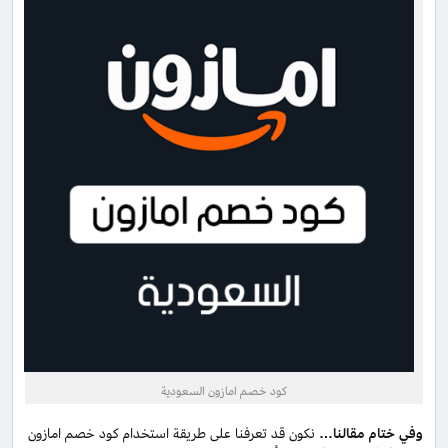
كود خصم امازون السعودية
وفي ختام مقالنا…
نكون قد تعرفنا على طريقة استخدام كود خصم امازون