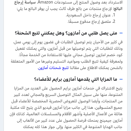
الاسترداد بعد وصول المنتج إلى مستودعات Amazon.
سياسة إرجاع
البائع
:
لإرجاع منتجات من بائع طرف ثالث يجب أن يوفر البائع ما يلي:
عنوان إرجاع داخل السعودية.
ملصق إرجاع مدفوع مسبقًا.
متى يصل طلبي من أمازون؟ وهل يمكنني تتبع الشحنة؟
في كثير من الأحيان يتم توصيل الطلبات في غضون يوم إلى يومي عمل،
وذلك للطلبات التي يتم توصيلها من قبل أمازون، والتي يمكنك تفعيل
كود خصم امازون توصيل مجاني عليها للاستفادة من الخدمة مجانًا.
ولمعرفة كيفية تتبع الطلب ومواعيد التسليم وغيرها من الأمور المتعلقة
بالشحن يمكنك الاطلاع على مقالنا
تتبع شحنات أمازون
.
ما المزايا التي يقدمها أمازون برايم للأعضاء؟
يتيح الاشتراك في خدمات أمازون برايم الحصول على العديد من المزايا
المتنوعة، منها على سبيل المثال التوصيل السريع والمجاني لعدد كبير
من المنتجات، وأيضا الوصول للعروض الحصرية المخصصة للأعضاء قبل
جميع المتسوقين، هذا إلى جانب مزايا أمازون فيديو الذي يتيح لك مكتبة
هائلة من الأعمال الأصلية وأشهر الأفلام والمسلسلات العالمية، كذلك فإن
أمازون جيمينج يمنحك فرصة الحصول على عدد كبير من الألعاب إلى
جانب الهدايا المتنوعة في الكثير منها. وإلى جوار هذا كله يمكنك