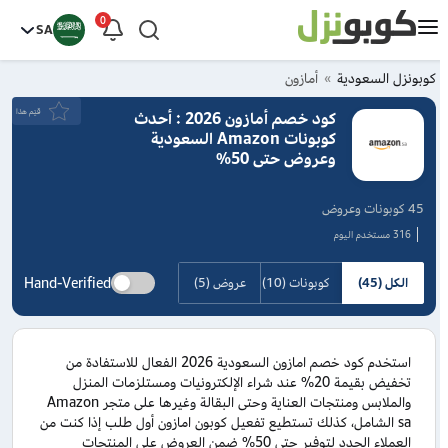
0
SA
كوبونزل السعودية
أمازون
قيَم هذا
كود خصم أمازون 2026 : أحدث
كوبونات Amazon السعودية
وعروض حتى 50%
45 كوبونات وعروض
316 مستخدم اليوم
Hand-Verified
الكل (45)
كوبونات (10)
عروض (5)
استخدم كود خصم امازون السعودية 2026 الفعال للاستفادة من
تخفيض بقيمة 20% عند شراء الإلكترونيات ومستلزمات المنزل
والملابس ومنتجات العناية وحتى البقالة وغيرها على متجر Amazon
sa الشامل، كذلك تستطيع تفعيل كوبون امازون أول طلب إذا كنت من
العملاء الجدد لتوفير حتى 50% ضمن العروض على المنتجات