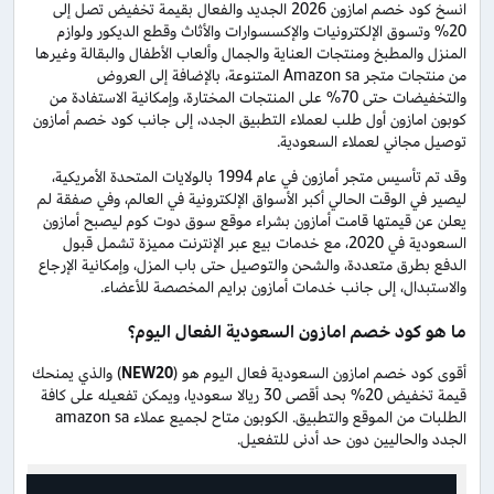
انسخ كود خصم امازون 2026 الجديد والفعال بقيمة تخفيض تصل إلى
20% وتسوق الإلكترونيات والإكسسوارات والأثاث وقطع الديكور ولوازم
المنزل والمطبخ ومنتجات العناية والجمال وألعاب الأطفال والبقالة وغيرها
من منتجات متجر Amazon sa المتنوعة، بالإضافة إلى العروض
والتخفيضات حتى 70% على المنتجات المختارة، وإمكانية الاستفادة من
كوبون امازون أول طلب لعملاء التطبيق الجدد، إلى جانب كود خصم أمازون
توصيل مجاني لعملاء السعودية.
وقد تم تأسيس متجر أمازون في عام 1994 بالولايات المتحدة الأمريكية،
ليصير في الوقت الحالي أكبر الأسواق الإلكترونية في العالم، وفي صفقة لم
يعلن عن قيمتها قامت أمازون بشراء موقع سوق دوت كوم ليصبح أمازون
السعودية في 2020، مع خدمات بيع عبر الإنترنت مميزة تشمل قبول
الدفع بطرق متعددة، والشحن والتوصيل حتى باب المزل، وإمكانية الإرجاع
والاستبدال، إلى جانب خدمات أمازون برايم المخصصة للأعضاء.
ما هو كود خصم امازون السعودية الفعال اليوم؟
أقوى كود خصم امازون السعودية فعال اليوم هو (
NEW20
) والذي يمنحك
قيمة تخفيض 20% بحد أقصى 30 ريالا سعوديا، ويمكن تفعيله على كافة
الطلبات من الموقع والتطبيق. الكوبون متاح لجميع عملاء amazon sa
الجدد والحاليين دون حد أدنى للتفعيل.