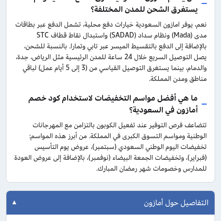
يستغرق الشحن للمدن المختلفة؟
نعم، يوفر امازون السعودية خيارات دفع محلية، تشمل الدفع عبر بطاقات
مدى (Mada) ونظام سداد (SADAD) واستبدال نقاط قطاف STC
بالإضافة إلى الدفع بالتقسيط الميسر عبر تابي وتمارا.
بالنسبة للشحن،
يصل التوصيل السريع خلال 24 ساعة للمدن الرئيسية مثل الرياض، جدة،
والدمام، بينما يستغرق التوصيل القياسي من (3 إلى 5 أيام عمل) لباقي
مناطق ومدن المملكة.
ما هي أفضل مواسم التخفيضات لاستخدام كود خصم
أمازون في السعودية؟
تتضاعف فرص التوفير عند تفعيل الكوبون بالتزامن مع المهرجانات
الوطنية ومواسم التسوق الكبرى في المملكة. من أبرز هذه المواسم:
تخفيضات اليوم الوطني السعودي (سبتمبر)، عروض يوم التأسيس
(فبراير)، وتخفيضات الجمعة البيضاء (نوفمبر)، بالإضافة إلى عروض العودة
للمدارس وخصومات شهر رمضان المبارك.
التفاصيل حول أمازون