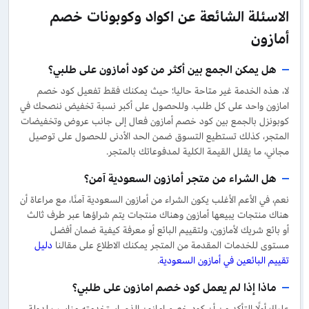
الاسئلة الشائعة عن اكواد وكوبونات خصم
أمازون
هل يمكن الجمع بين أكثر من كود أمازون على طلبي؟
لا، هذه الخدمة غير متاحة حاليا؛ حيث يمكنك فقط تفعيل كود خصم
امازون واحد على كل طلب. وللحصول على أكبر نسبة تخفيض ننصحك في
كوبونزل بالجمع بين كود خصم أمازون فعال إلى جانب عروض وتخفيضات
المتجر، كذلك تستطيع التسوق ضمن الحد الأدنى للحصول على توصيل
مجاني، ما يقلل القيمة الكلية لمدفوعاتك بالمتجر.
هل الشراء من متجر أمازون السعودية آمن؟
نعم، في الأعم الأغلب يكون الشراء من أمازون السعودية آمنًا، مع مراعاة أن
هناك منتجات يبيعها أمازون وهناك منتجات يتم شراؤها عبر طرف ثالث
أو بائع شريك لأمازون، ولتقييم البائع أو معرفة كيفية ضمان أفضل
مستوى للخدمات المقدمة من المتجر يمكنك الاطلاع على مقالنا
دليل
تقييم البائعين في أمازون السعودية
.
ماذا إذا لم يعمل كود خصم امازون على طلبي؟
عليكَ أولًا التأكد من أن كود خصم امازون الذي استخدمته مناسب لدولة