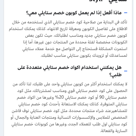
ماذا أفعل إذا لم يعمل كوبون خصم ستايلي معي؟
تأكد في البداية من صلاحية كود خصم ستايلي الذي تستخدمه من خلال
الاطلاع على تفاصيل الكوبون ومعرفة تاريخ الانتهاء، كذلك يمكنك استخدام
كوبون خصم ستايلي جديد ومناسب لطلباتك، حيث تكون بعض
الكوبونات مخصصة لفئة محددة من المنتجات دون غيرها، أما إذا
استمرت المشكلة فستحتاج إلى التواصل مع خدمة عملاء ستايلي
لمساعدتك أو تزويدك بكوبون ستايلي مناسب لطلبك.
هل يمكنني استخدام اكواد خصم ستايلي متعددة على
طلبي؟
لا يمكنك استخدام أكثر من كوبون ستايلي واحد على طلبك، لذا تأكد من
الحصول على كود خصم ستايلي قوي ومناسب لمشترياتك، مثل كود
خصم ستايلي 90 أو كود خصم ستايلي 20% وغيرها من اكواد خصم
ستايلي المتوفرة، كذلك يمكنك الاستعانة بأحدث كود خصم ستايلي
للمشاهيرعند شراء منتجات محددة، مثل كود خصم ستايلي نوف فاشن
المخصص للملابس والإكسسوارات النسائية ومنتجات العناية والجمال، أو
كود ستايلي اول طلب للعملاء الجدد، وغيرها من كوبونات خصم ستايلي
السارية والفعالة.