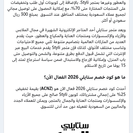
والعطور وغيرها بمتجر Styli، بالإضافة إلى كوبونات أول طلب وتخفيضات
على المنتجات المختارة حتى 70%، مع إمكانية الحصول على توصيل مجاني
لجميع عملاء السعودية بمختلف المناطق عند التسوق بمبلغ 300 ريال
سعودي أو أكثر.
ويعد متجر ستايلي أحد المتاجر الإلكترونية الشهيرة في مجال الملابس
والأزياء والإكسسوارات ومنتجات العناية والمكياج والعطور، حيث يقدم
العديد من الماركات العالمية بتصاميم متنوعة تلبي جميع الاحتياجات
وتناسب مختلف الأذواق، كذلك فإن متجر Styli يقدم خدمات البيع عبر
الإنترنت التي تشمل قبول الدفع بطرق متنوعة، والشحن والتوصيل حتى
باب المنزل، وإمكانية الإرجاع والاستبدال ضمن سياسة استرجاع تمتد إلى
15 يومًا من تاريخ الاستلام.
ما هو كود خصم ستايلي 2026 الفعال الآن؟
أحدث كود خصم ستايلي 2026 فعال الآن هو (
ACNZ
) بقيمة تخفيض
25% على إجمالي مشترياتك، كوبون Styli صالح على جميع الأزياء
والإكسسوارات ومنتجات العناية والجمال بالمتجر، ويمكن للعملاء الجدد
والحاليين من السعودية تفعيله دون حد أدنى للتسوق.