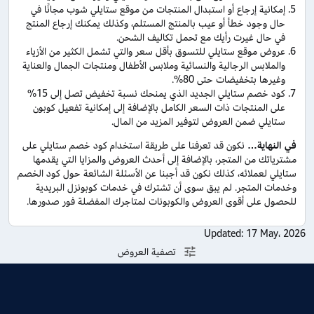
إمكانية إرجاع أو استبدال المنتجات من موقع ستايلي شوب مجانًا في
حال وجود خطأ أو عيب بالمنتج المستلم، وكذلك يمكنك إرجاع المنتج
في حال غيرت رأيك مع تحمل تكاليف الشحن.
عروض موقع ستايلي للتسوق بأقل سعر والتي تشمل الكثير من الأزياء
والملابس الرجالية والنسائية وملابس الأطفال ومنتجات الجمال والعناية
وغيرها بتخفيضات حتى 80%.
كود خصم ستايلي الجديد الذي يمنحك نسبة تخفيض تصل إلى 15%
على المنتجات ذات السعر الكامل بالإضافة إلى إمكانية تفعيل كوبون
ستايلي ضمن العروض لتوفير المزيد من المال.
في النهاية
…
نكون قد تعرفنا على طريقة استخدام كود خصم ستايلي على
مشترياتك من المتجر، بالإضافة إلى أحدث العروض والمزايا التي يقدمها
ستايلي لعملائه، كذلك نكون قد أجبنا عن الأسئلة الشائعة حول كود الخصم
وخدمات المتجر. لم يبق سوى أن تشترك في خدمات كوبونزل البريدية
للحصول على أقوى العروض والكوبونات لمتاجرك المفضلة فور صدورها.
Updated:
17 May، 2026
تصفية العروض