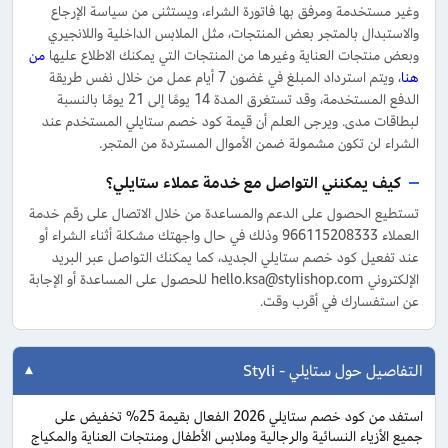
وغير مستخدمة ومرفق بها فاتورة الشراء، ويستثنى من سياسة الإرجاع
والاستبدال بالمتجر بعض المنتجات، مثل الملابس الداخلية واللانجيري
وبعض منتجات العناية وغيرها من المنتجات التي يمكنك الاطلاع عليها
من
هنا
، ويتم استرداد المبلغ في غضون 7 أيام عمل من خلال نفس طريقة
الدفع المستخدمة، وقد تستغرق المدة 14 يومًا إلى 21 يومًا بالنسبة
لبطاقات مدى. ويرجى العلم أن قيمة كود خصم ستايلي المستخدم عند
الشراء لن تكون مشمولة ضمن الأموال المستردة من المتجر.
كيف يمكنني التواصل مع خدمة عملاء ستايلي؟
تستطيع الحصول على الدعم والمساعدة من خلال الاتصال على رقم خدمة
العملاء 966115208333 وذلك في حال واجهتك مشكلة أثناء الشراء أو
عند تفعيل كود خصم ستايلي الجديد، كما يمكنك التواصل عبر البريد
الإلكتروني hello.ksa@stylishop.com للحصول على المساعدة أو الإجابة
عن استفسارك في أقرب وقت.
التفاصيل حول ستايلي - Styli
استفد من كود خصم ستايلي 2026 الفعال بقيمة 25% تخفيض على
جميع الأزياء النسائية والرجالية وملابس الأطفال ومنتجات العناية والمكياج