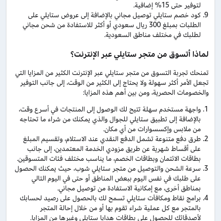
لتوفير حتى 15% إضافية.
كود خصم ستايلي توصيل مجاني بالإضافة إلى عروض ستايلي على
الطلبات بمبلغ 300 ريال سعودي أو أكثر للاستفادة من شحن مجاني
لطلبك في مختلف مناطق السعودية.
لماذا أتسوق من متجر ستايلي عبر الإنترنت؟
تمنحك تجربة التسوق من متجر ستايلي عبر الإنترنت الكثير من المزايا التي
تجعل الأمر أكثر سهولة ولا يحتاج إلى الكثير من الوقت، إلى جانب التوفير
والخصومات الحصرية، ومن بين أهم هذه المزايا:
واجهة مستخدم سهلة تتيح لك الوصول إلى المنتجات في أسرع وقت،
بالإضافة إلى تطبيق ستايلي للجوال والذي يمكنك من شراء ما تحتاجه
من ملابس وإكسسوارات من أي مكان.
طرق دفع متنوعة تشمل الدفع النقدي عند الاستلام، وتقسيم المبلغ
على أقساط شهرية عن طريق مزودي الخدمة المعتمدين، إلى جانب
بطاقات الائتمان وبطاقات الخصم، ما يناسب مختلف فئات المتسوقين.
سرعة الشحن والتوصيل من متجر ستايلي شوب، حيث يمكنك الحصول
على طلبك في نفس اليوم ببعض المناطق أو حتى في اليوم التالي
بمناطق أخرى، مع إمكانية الاستفادة من توصيل مجاني.
برامج نقاط ومكافآت ستايلي تسمح لك بالحصول على رصيد لحسابك
بالمتجر مع كل عملية شراء تقوم بها أو من خلال إحالة المتجر
لأصدقائك للحصول على بطاقات هدايا ستايلي وغيرها من المزايا.