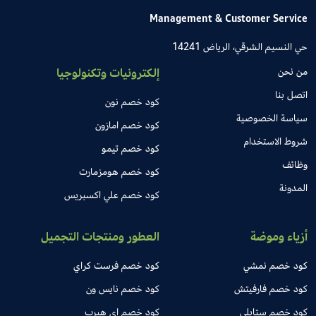
Management & Customer Service
حي النسيم الشرقي، الرياض 14241
من نحن
إلكترونيات وتكنولوجيا
اتصل بنا
كود خصم نون
سياسة الخصوصية
كود خصم امازون
شروط الاستخدام
كود خصم تيمو
وظائف
كود خصم هومزمارت
المدونة
كود خصم علي اكسبريس
أزياء وموضة
العطور ومنتجات التجميل
كود خصم نمشي
كود خصم فرست كراي
كود خصم فارفيتش
كود خصم نايس ون
كود خصم ستايلي
كود خصم اي هيرب