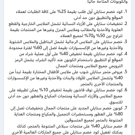
والكوبونات المتاحة حاليا:
كود خصم ستايلي أول طلب بقيمة 25% على كافة الطلبات لعملاء
الموقع والتطبيق دون حد أدنى.
تخفيضات ستايلي على الأزياء النسائية تشمل الملابس الخارجية والقطع
العلوية والأحذية والحقائب وملابس المنزل وغيرها من المنتجات بقيمة
تتراوح بين 50% و70% لجميع العملاء.
خصم ستايلي على الملابس الرجالية تشمل البناطيل والملابس الشتوية
والأحذية وغيرها من الإكسسوارات بقيمة تصل إلى 60% لفترة محدودة.
كود خصم ستايلي بقيمة تخفيض 40% على أول عملية شراء من
الموقع أو التطبيق باستخدام الكوبون عند تأكيد الشراء، يشمل الرمز
الترويجي جميع الملابس ومنتجات الجمال.
عروض متجر ستايلي شوب على ملابس الأطفال المختارة بقيمة تبدأ من
40% وتشمل الملابس للأولاد والبنات والأحذية وغيرها من الإكسسوارات
والمنتجات الأخرى بالمتجر.
كود خصم ستايلي نوف فاشون بقيمة تخفيض 10% يمكن تطبيقه على
جميع الملابس والأزياء النسائية ومنتجات المكياج والعطور دون حد أدنى
للتسوق.
كوبون خصم ستايلي الجديد على منتجات الجمال بتخفيضات تصل إلى
80% على العطور ومستحضرات التجميل والمكياج ومنتجات العناية
المتنوعة بالمتجر لجميع المتسوقين.
خصم ستايلي 40% على منتجات سبلاش المتنوعة بالمتجر، كذلك
يمكنك تفعيل كود خصم ستايلي على جميع الماركات العالمية الأخرى