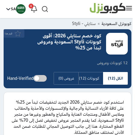
0
SA
كوبونزل السعودية
ستايلي - Styli
قيَم هذا
كود خصم ستايلي 2026: أقوى
كوبونات Styli السعودية وعروض
تبدأ من 25%
12 كوبونات وعروض
Hand-Verified
الكل (12)
كوبونات (12)
عروض (0)
استخدم كود خصم ستايلي 2026 الجديد لتخفيضات تبدأ من 25%
على كافة الأزياء النسائية والرجالية والإكسسوارات والأحذية والحقائب
وملابس الأطفال ومنتجات العناية والمكياج والعطور وغيرها من متجر
Styli السعودية، كما يقدم المتجر عروض تخفيض تصل إلى 70% على
القطع المختارة، هذا إلى جانب التوصيل المجاني للطلبات ضمن الحد
الأدنى لمختلف مناطق المملكة.