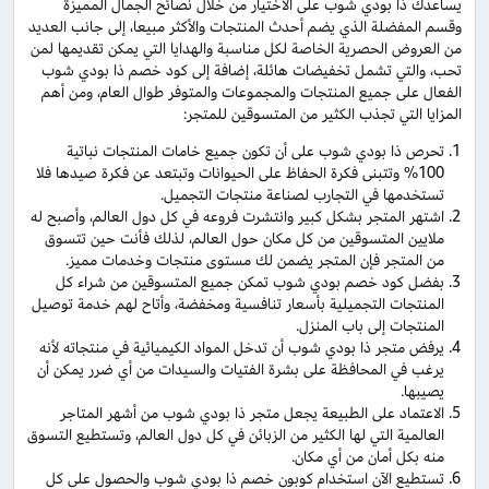
يساعدك ذا بودي شوب على الاختيار من خلال نصائح الجمال المميزة
وقسم المفضلة الذي يضم أحدث المنتجات والأكثر مبيعا، إلى جانب العديد
من العروض الحصرية الخاصة لكل مناسبة والهدايا التي يمكن تقديمها لمن
تحب، والتي تشمل تخفيضات هائلة، إضافة إلى كود خصم ذا بودي شوب
الفعال على جميع المنتجات والمجموعات والمتوفر طوال العام، ومن أهم
المزايا التي تجذب الكثير من المتسوقين للمتجر:
تحرص ذا بودي شوب على أن تكون جميع خامات المنتجات نباتية
100% وتتبنى فكرة الحفاظ على الحيوانات وتبتعد عن فكرة صيدها فلا
تستخدمها في التجارب لصناعة منتجات التجميل.
اشتهر المتجر بشكل كبير وانتشرت فروعه في كل دول العالم، وأصبح له
ملايين المتسوقين من كل مكان حول العالم، لذلك فأنت حين تتسوق
من المتجر فإن المتجر يضمن لك مستوى منتجات وخدمات مميز.
بفضل كود خصم بودي شوب تمكن جميع المتسوقين من شراء كل
المنتجات التجميلية بأسعار تنافسية ومخفضة، وأتاح لهم خدمة توصيل
المنتجات إلى باب المنزل.
يرفض متجر ذا بودي شوب أن تدخل المواد الكيميائية في منتجاته لأنه
يرغب في المحافظة على بشرة الفتيات والسيدات من أي ضرر يمكن أن
يصيبها.
الاعتماد على الطبيعة يجعل متجر ذا بودي شوب من أشهر المتاجر
العالمية التي لها الكثير من الزبائن في كل دول العالم، وتستطيع التسوق
منه بكل أمان من أي مكان.
تستطيع الآن استخدام كوبون خصم ذا بودي شوب والحصول على كل