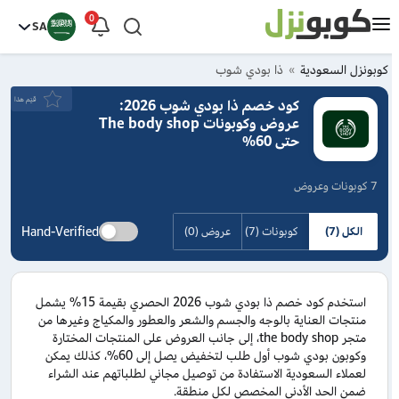
0
SA
كوبونزل السعودية
ذا بودي شوب
قيَم هذا
كود خصم ذا بودي شوب 2026:
عروض وكوبونات The body shop
حتى 60%
7 كوبونات وعروض
Hand-Verified
الكل (7)
كوبونات (7)
عروض (0)
استخدم كود خصم ذا بودي شوب 2026 الحصري بقيمة 15% يشمل
منتجات العناية بالوجه والجسم والشعر والعطور والمكياج وغيرها من
متجر the body shop، إلى جانب العروض على المنتجات المختارة
وكوبون بودي شوب أول طلب لتخفيض يصل إلى 60%، كذلك يمكن
لعملاء السعودية الاستفادة من توصيل مجاني لطلباتهم عند الشراء
ضمن الحد الأدنى المخصص لكل منطقة.