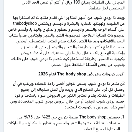
المجاني على الطلبات بمبلغ 199 ريال أو أكثر، أو ضمن الحد الأدنى
المخصص لكل منطقة.
ويعد ذا بودي شوب من أشهر المتاجر التي تقدم منتجات تم استخراجها
من الطبيعة وتهيئتها للعناية بالبشرة والجسم، ويشتمل thebodyshop
على أقسام الوجه والشعر والجسم والعطور والمكياج والهدايا، وقسم خاص
لمجموعات العناية العلاجية كمجموعة الشيا والصبار وفيتامين هـ وأعشاب
البحر والأفوكادو وغيرها الكثير. كذلك يقدم المتجر للمتسوقين أونلاين
خدمات الدفع بأكثر من طريقة والشحن والتوصيل حتى باب المنزل
وإمكانية الإرجاع والاستبدال. وفيما يلي سنتعرف على أحدث عروض
وكوبونات المتجر، وطريقة استخدام كود خصم ذا بودي شوب على طلبك،
ونجيب عن بعض الأسئلة الشائعة حول المتجر.
أقوى كوبونات وعروض
The body shop
لعام 2026
لأن متجر ذا بودي شوب يسعى لتوفير أقصى راحة للعملاء ويرغب في أن
يحصل كل فرد على المنتج الذي يريده وأن تصل منتجاته إلى جميع
الطبقات والفئات، يقدم المتجر الكثير من العروض سواء باستخدام كود
خصم بودي شوب الجديد أو من خلال عروض بودي شوب المتجددة، ومن
أهم هذه العروض والكوبونات للمتجر:
تخفيض The body shop بقيمة تتراوح بين 25% حتى 75% على
منتجات العناية بالبشرة والشعر والجسم والعطور والمكياج من الماركات
المختارة لجميع العملاء.