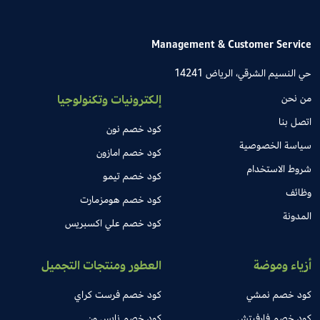
Management & Customer Service
حي النسيم الشرقي، الرياض 14241
من نحن
إلكترونيات وتكنولوجيا
اتصل بنا
كود خصم نون
سياسة الخصوصية
كود خصم امازون
شروط الاستخدام
كود خصم تيمو
وظائف
كود خصم هومزمارت
المدونة
كود خصم علي اكسبريس
أزياء وموضة
العطور ومنتجات التجميل
كود خصم نمشي
كود خصم فرست كراي
كود خصم فارفيتش
كود خصم نايس ون