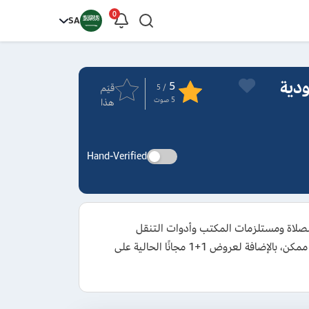
0
SA
ت متجر Segadty السعودية
5
قيَم
/ 5
5
صوت
هذا
Hand-Verified
30% ضمن عروض المتجر على سجادات الصلاة ومستلزمات المكتب وأدوات التنقل
والرحلات وغيرها من المنتجات المميزة بمتجر segadty، كما يشمل الكوبون المنتجات غير المخفضة للحصول عليها بأقل سعر ممكن، بالإضافة لعروض 1+1 مجانًا الحالية على