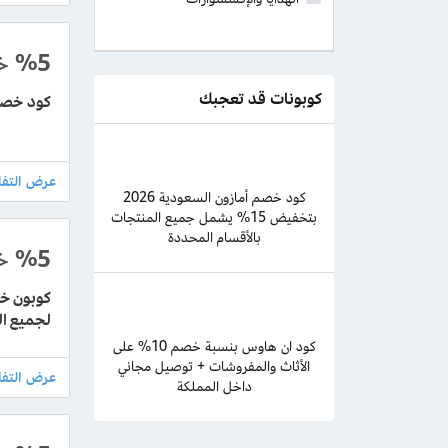
%5
خ
كوبونات قد تعجبك
كود خصم سجادت
كود خصم أمازون السعودية 2026
بتخفيض 15% يشمل جميع المنتجات
بالأقسام المحددة
%5
خ
لجميع ال
كود ان هاوس بنسبة خصم 10% على
الأثاث والمفروشات + توصيل مجاني
داخل المملكة