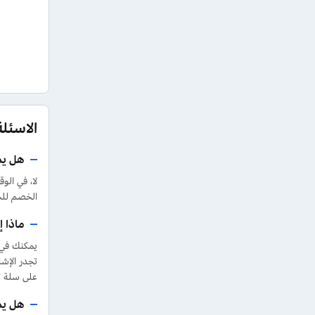
الاسئل
هل يم
لا، في ال
الخصم للح
ماذا 
يمكنك في 
تجدر الإش
على سلة ت
هل يم