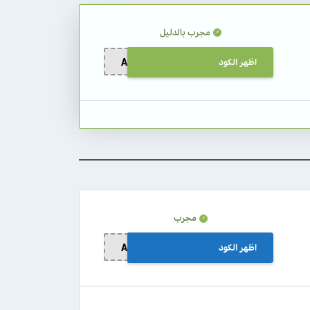
مجرب بالدليل
اظهر الكود
A012
مجرب
اظهر الكود
A012