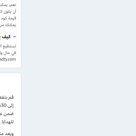
قيمة كود 
يمكنك مر
كيف ي
في حال وا
info@segadty.com للحصول عل
ا
إ
للهدايا.
ويعد مت