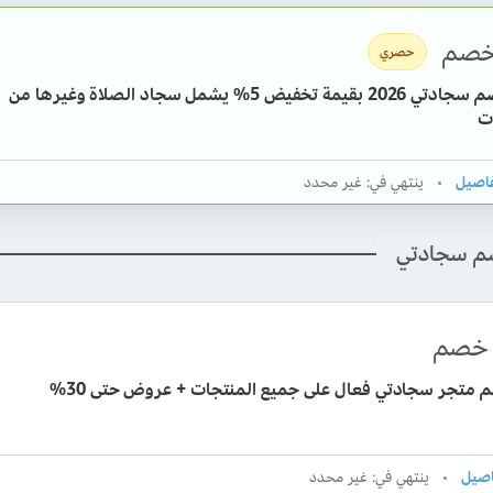
صم
حصري
كود خصم سجادتي 2026 بقيمة تخفيض 5% يشمل سجاد الصلاة وغيرها من
ت
ينتهي في: غير محدد
م سجادتي
خصم
 متجر سجادتي فعال على جميع المنتجات + عروض حتى 30%
ينتهي في: غير محدد