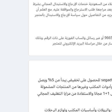
تلام، حيث يقدم المتجر للعملاء من السعودية خدمات الإرجاع والاستبدال المجاني بشرط
 يكون المنتج في حالته الأصلية وغير مستخدم، ويتم استرداد المبلغ عن طريق موقع Yamm بعد مراجعة طلب الاسترجاع والموافقة عليه. مع العلم أن
د من التفاصيل حول سياسة الإرجاع والاستبدال بالمتجر
تستطيع الحصول على الدعم والمساعدة من خلال الاتصال على رقم خدمة العملاء 966552607777 أو عبر رسائل واتساب الفورية على ذات الرقم، وذلك
من خلال مراسلة البريد الإلكتروني للمتجر
قم بتفعيل كود خصم سجادتي 2026 المناسب على طلبك عند الشراء من متجر segadty للحصول على تخفيض يبدأ من 5% ويصل
ت وأدوات المكتب وغيرها من المنتجات المشمولة
ضمن عروض المتجر الحالية. كما يمكنك الاستفادة من كوبون سجادتي ضمن عروض 1+1 مجانا والاستفادة من مزايا التغليف المجاني
الرولات وأساسيات المكتب ولوازم الرحلات