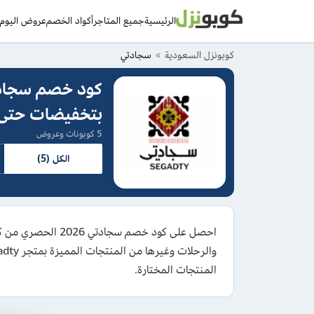
الرئيسية
جميع المتاجر
أكواد الخصم
عروض اليوم
د
كوبونزل السعودية
سجادتي
بتخفيضات حتى 30
5 كوبونات وعروض
الكل (5)
المنتجات المختارة.