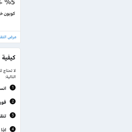
%5
خ
كوبون خصم س
كيفية 
لا تحتاج 
التالية:
انس
فور ال
تنق
إذا