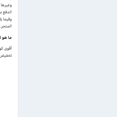
الدفع ب
وفيما ي
المتجر.
ما هو كود خ
أقوى كود خصم
تخفيض 5%. الكوبون صالح لجميع العملاء الجدد والحاليين، ويمكن تفعيله على سلة تسوقك دون حد