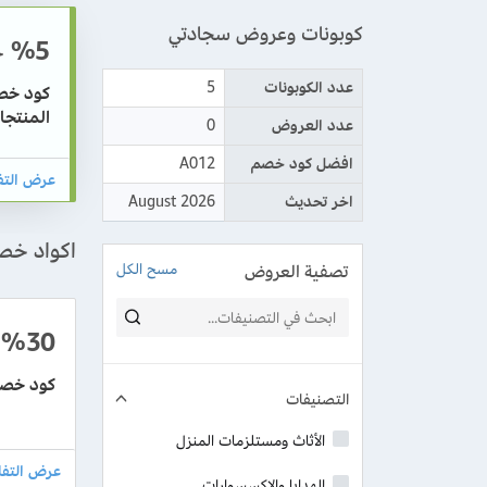
كوبونات وعروض سجادتي
%5
خ
عدد الكوبونات
5
المنتجا
عدد العروض
0
افضل كود خصم
A012
اخر تحديث
August 2026
اكواد خص
تصفية العروض
مسح الكل
%30
كود خصم
التصنيفات
الأثاث ومستلزمات المنزل
الهدايا والإكسسوارات