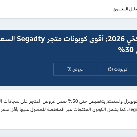
ليل المتسوق
كود خصم سجادتي 2026: أقوى كوبونا
%
كوبونات (5)
عروض (0)
احصل على كود خصم سجادتي 2026 الحصري من كوبونزل واستمتع بتخفيض حتى 