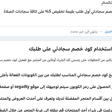
صم
جادتي أول طلب بقيمة تخفيض 5% على كافة سجادات الصلاة
ينتهي في: غير محدد
استخدام كود خصم سجادتي على طلبك
للكثير من الخطوات حتى يتسنى لك الشراء أونلاين من المتجر مع تفعيل كود خصم 
خ كود خصم سجادتي المناسب لطلبك من بين الكوبونات الفعالة بأعلى
حصول على رمز الكوبون سيتم توجيهك إلى موقع segadty أو صفحة العرض لبدء التسوق بسهولة.
ل بين أقسام المتجر المفضلة لديك وتعرف على أحدث العروض والمنتج
 رغبت في شراء أحد المنتجات قم بنقله إلى عربة المتجر من خلال الض