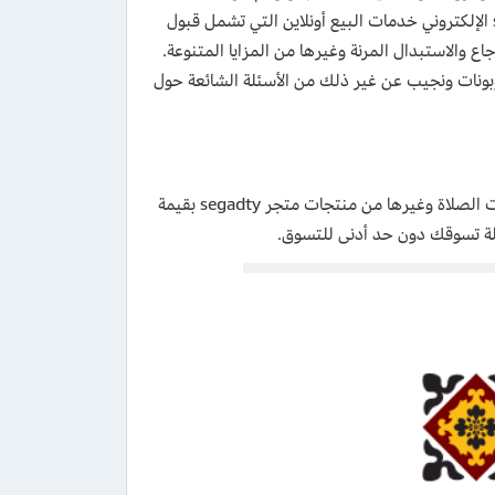
وغيرها من المنتجات ذات الطابع الأصيل والجودة العالية، كما يقدم متجر segadty الإلكتروني خدمات البيع أونلاين التي تشمل قبول
 والاستبدال المرنة وغيرها من المزايا المتنوعة.
نات ونجيب عن غير ذلك من الأسئلة الشائعة حول
) والذي يشمل جميع سجادات الصلاة وغيرها من منتجات متجر segadty بقيمة