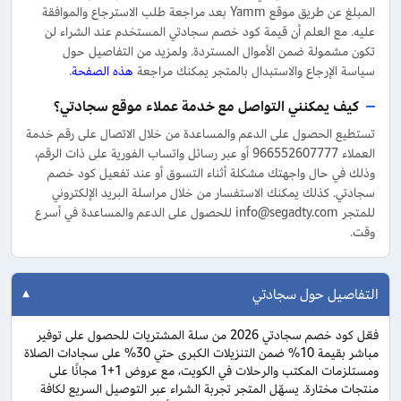
المبلغ عن طريق موقع Yamm بعد مراجعة طلب الاسترجاع والموافقة
عليه. مع العلم أن قيمة كود خصم سجادتي المستخدم عند الشراء لن
تكون مشمولة ضمن الأموال المستردة. ولمزيد من التفاصيل حول
سياسة الإرجاع والاستبدال بالمتجر يمكنك مراجعة
هذه الصفحة
.
كيف يمكنني التواصل مع خدمة عملاء موقع سجادتي؟
تستطيع الحصول على الدعم والمساعدة من خلال الاتصال على رقم خدمة
العملاء 966552607777 أو عبر رسائل واتساب الفورية على ذات الرقم،
وذلك في حال واجهتك مشكلة أثناء التسوق أو عند تفعيل كود خصم
سجادتي. كذلك يمكنك الاستفسار من خلال مراسلة البريد الإلكتروني
للمتجر info@segadty.com للحصول على الدعم والمساعدة في أسرع
وقت.
التفاصيل حول سجادتي
فعّل كود خصم سجادتي 2026 من سلة المشتريات للحصول على توفير
مباشر بقيمة 10% ضمن التنزيلات الكبرى حتي 30% على سجادات الصلاة
ومستلزمات المكتب والرحلات في الكويت، مع عروض 1+1 مجانًا على
منتجات مختارة. يسهّل المتجر تجربة الشراء عبر التوصيل السريع لكافة