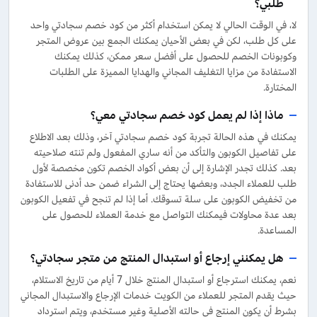
طلبي؟
لا، في الوقت الحالي لا يمكن استخدام أكثر من كود خصم سجادتي واحد
على كل طلب، لكن في بعض الأحيان يمكنك الجمع بين عروض المتجر
وكوبونات الخصم للحصول على أفضل سعر ممكن، كذلك يمكنك
الاستفادة من مزايا التغليف المجاني والهدايا المميزة على الطلبات
المختارة.
ماذا إذا لم يعمل كود خصم سجادتي معي؟
يمكنك في هذه الحالة تجربة كود خصم سجادتي آخر، وذلك بعد الاطلاع
على تفاصيل الكوبون والتأكد من أنه ساري المفعول ولم تنته صلاحيته
بعد. كذلك تجدر الإشارة إلى أن بعض أكواد الخصم تكون مخصصة لأول
طلب للعملاء الجدد، وبعضها يحتاج إلى الشراء ضمن حد أدنى للاستفادة
من تخفيض الكوبون على سلة تسوقك. أما إذا لم تنجح في تفعيل الكوبون
بعد عدة محاولات فيمكنك التواصل مع خدمة العملاء للحصول على
المساعدة.
هل يمكنني إرجاع أو استبدال المنتج من متجر سجادتي؟
نعم، يمكنك استرجاع أو استبدال المنتج خلال 7 أيام من تاريخ الاستلام،
حيث يقدم المتجر للعملاء من الكويت خدمات الإرجاع والاستبدال المجاني
بشرط أن يكون المنتج في حالته الأصلية وغير مستخدم، ويتم استرداد