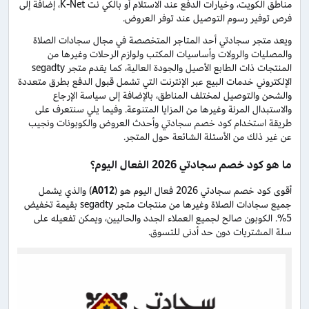
مناطق الكويت، وخيارات الدفع عند الاستلام أو بالكي نت K-Net، إضافة إلى
فرص توفير رسوم التوصيل عند توفر العروض.
ويعد متجر سجادتي أحد المتاجر المتخصصة في مجال سجادات الصلاة
والمصليات والرولات وأساسيات المكتب ولوازم الرحلات وغيرها من
المنتجات ذات الطابع الأصيل والجودة العالية، كما يقدم متجر segadty
الإلكتروني خدمات البيع عبر الإنترنت التي تشمل قبول الدفع بطرق متعددة
والشحن والتوصيل لمختلف المناطق، بالإضافة إلى سياسة الإرجاع
والاستبدال المرنة وغيرها من المزايا المتنوعة. وفيما يلي سنتعرف على
طريقة استخدام كود خصم سجادتي وأحدث العروض والكوبونات ونجيب
عن غير ذلك من الأسئلة الشائعة حول المتجر.
ما هو كود خصم سجادتي 2026 الفعال اليوم؟
أقوى كود خصم سجادتي 2026 فعال اليوم هو (
A012
) والذي يشمل
جميع سجادات الصلاة وغيرها من منتجات متجر segadty بقيمة تخفيض
5%. الكوبون صالح لجميع العملاء الجدد والحاليين، ويمكن تفعيله على
سلة المشتريات دون حد أدنى للتسوق.