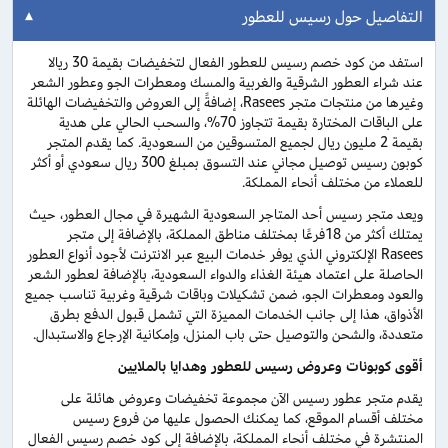
التفاصيل حول رسيس للعطور
استفد من كود خصم رسيس للعطور الفعال لتخفيضات بقيمة 30 ريالا
عند شراء العطور الشرقية والغربية والمسك ومعطرات الجو وعطور الشعر
وغيرها من منتجات متجر Rasees، إضافةً إلى العروض والتخفيضات الهائلة
على الباقات المختارة بقيمة تتجاوز 70%، والسحب الحالي على هدية
بقيمة 2 مليون ريال لجميع المتسوقين من السعودية. كما يقدم المتجر
كوبون رسيس توصيل مجاني عند التسوق بمبلغ 300 ريال سعودي أو أكثر
للعملاء من مختلف أنحاء المملكة.
ويعد متجر رسيس أحد المتاجر السعودية الشهيرة في مجال العطور، حيث
يمتلك أكثر من 18فرعًا بمختلف مناطق المملكة، بالإضافة إلى متجر
Rasees الإلكتروني الذي يوفر خدمات البيع عبر الانترنت لأجود أنواع العطور
الحاصلة على اعتماد هيئة الغذاء والدواء السعودية، بالإضافة لعطور الشعر
والعود ومعطرات الجو، ضمن تشكيلات وباقات شرقية وغربية تناسب جميع
الأذواق، هذا إلى جانب الخدمات المميزة التي تشمل قبول الدفع بطرق
متعددة، والشحن والتوصيل حتى باب المنزل، وإمكانية الإرجاع والاستبدال.
أقوى كوبونات وعروض
رسيس
للعطور وهدايا بالملايين
يقدم متجر عطور رسيس الآن مجموعة تخفيضات وعروض هائلة على
مختلف أقسام الموقع، كما يمكنك الحصول عليها من فروع رسيس
المنتشرة في مختلف أنحاء المملكة، بالإضافة إلى كود خصم رسيس الفعال