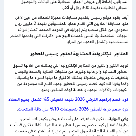
السابقين، إضافةً إلى عروض الهدايا المجانية على الباقات والتوصيل
المجاني للطلبات بقيمة 300 ريال أو أكثر.
أيضا يقوم موقع رسيس بتقديم مسابقات مميزة للعملاء من حين لآخر،
منها مسابقة الملايين التي تقدم هدايا للمتسوقين بقيمة 2 مليون ريال
سعودي، من خلال سحب يتم إجراؤه في الموعد المحدد تحت إشراف
الجهات المختصة. ولا ننسى خدمات البيع عبر الانترنت التي يقدمها المتجر
لمستخدميه وتشمل العديد من المزايا.
المتاجر اللإكترونية المشابهة لمتجر رسيس للعطور
توجد الكثير والكثير من المتاجر الإلكترونية التي يمكنك من خلالها تسوق
العطور النسائية والرجالية وغيرها من منتجات العناية بالصحة والجمال
بتخفيضات وعروض متفاوتة يمكنك الاختيار ما بينها لشراء ما يناسبك،
وكما وفرنا لك كود خصم رسيس للعطور جديد نقدم لك مجموعة من
الكوبونات والأكواد الجديد والفعالة لهذه المتاجر، ومنها:
كود خصم إبراهيم القرشي 2026 بقيمة تخفيض 5% تشمل جميع العملاء
.
كود خصم درعه للعطور 2026 بتخفيضات 10% على كافة المنتجات
.
وفي النهاية…
نكون قد تعرفنا على أحدث عروض وكوبونات المتجر،
وطريقة تفعيل كود خصم رسيس للعطور عند الشراء، كذلك نكون قد أجبنا
عن أهم الأسئلة الشائعة حول المتجر. لم يبق إلا أن تشترك في خدمات