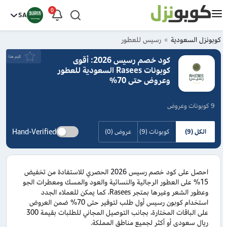
0
SA
كوبونزل السعودية
رسيس للعطور
قيَم هذا
كود خصم رسيس 2026: أقوى
كوبونات Rasees السعودية للعطور
وعروض حتى 70%
9 كوبونات وعروض
Hand-Verified
الكل (9)
كوبونات (9)
عروض (0)
احصل على كود خصم رسيس 2026 الحصري للاستفادة من تخفيض
15% على العطور الرجالية والنسائية والعود والمسك ومعطرات الجو
وعطور الشعر وغيرها بمتجر Rasees، كما يمكن للعملاء الجدد
استخدام كوبون رسيس أول طلب لتوفير حتى 70% ضمن العروض
على الباقات المختارة، بجانب التوصيل المجاني للطلبات بقيمة 300
ريال سعودي أو أكثر لجميع مناطق المملكة.