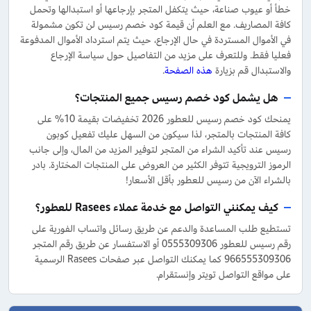
خطأ أو عيوب صناعة، حيث يتكفل المتجر بإرجاعها أو استبدالها وتحمل
كافة المصاريف. مع العلم أن قيمة كود خصم رسيس لن تكون مشمولة
في الأموال المستردة في حال الإرجاع، حيث يتم استرداد الأموال المدفوعة
فعليا فقط. وللتعرف على مزيد من التفاصيل حول سياسة الإرجاع
والاستبدال قم بزيارة
هذه الصفحة
.
هل يشمل كود خصم رسيس جميع المنتجات؟
يمنحك كود خصم رسيس للعطور 2026 تخفيضات بقيمة 10% على
كافة المنتجات بالمتجر، لذا سيكون من السهل عليك تفعيل كوبون
رسيس عند تأكيد الشراء من المتجر لتوفير المزيد من المال، وإلى جانب
الرموز الترويجية تتوفر الكثير من العروض على المنتجات المختارة. بادر
بالشراء الآن من رسيس للعطور بأقل الأسعار!
كيف يمكنني التواصل مع خدمة عملاء Rasees للعطور؟
تستطيع طلب المساعدة والدعم عن طريق رسائل واتساب الفورية على
رقم رسيس للعطور 0555309306 أو الاستفسار عن طريق رقم المتجر
966555309306 كما يمكنك التواصل عبر صفحات Rasees الرسمية
على مواقع التواصل تويتر وإنستقرام.