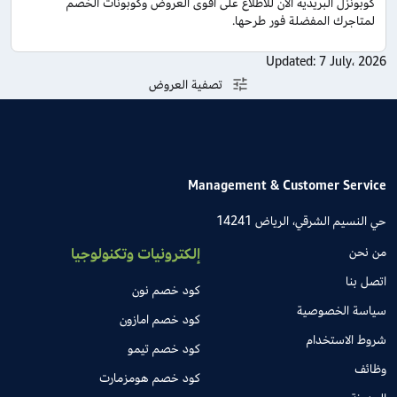
كوبونزل البريدية الآن للاطلاع على أقوى العروض وكوبونات الخصم
لمتاجرك المفضلة فور طرحها.
Updated:
7 July، 2026
تصفية العروض
Management & Customer Service
حي النسيم الشرقي، الرياض 14241
من نحن
إلكترونيات وتكنولوجيا
اتصل بنا
كود خصم نون
سياسة الخصوصية
كود خصم امازون
شروط الاستخدام
كود خصم تيمو
وظائف
كود خصم هومزمارت