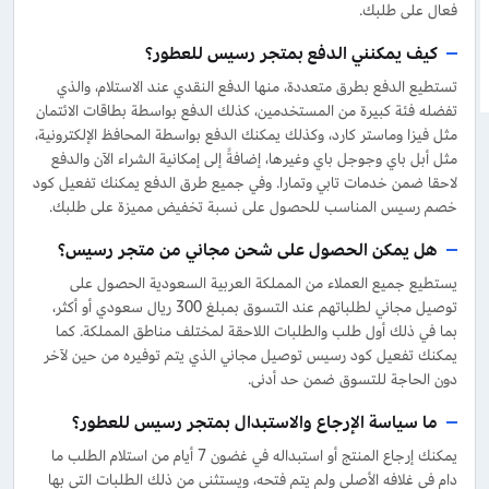
فعال على طلبك.
كيف يمكنني الدفع بمتجر رسيس للعطور؟
تستطيع الدفع بطرق متعددة، منها الدفع النقدي عند الاستلام، والذي
تفضله فئة كبيرة من المستخدمين، كذلك الدفع بواسطة بطاقات الائتمان
مثل فيزا وماستر كارد، وكذلك يمكنك الدفع بواسطة المحافظ الإلكترونية،
مثل أبل باي وجوجل باي وغيرها، إضافةً إلى إمكانية الشراء الآن والدفع
لاحقا ضمن خدمات تابي وتمارا. وفي جميع طرق الدفع يمكنك تفعيل كود
خصم رسيس المناسب للحصول على نسبة تخفيض مميزة على طلبك.
هل يمكن الحصول على شحن مجاني من متجر رسيس؟
يستطيع جميع العملاء من المملكة العربية السعودية الحصول على
توصيل مجاني لطلباتهم عند التسوق بمبلغ 300 ريال سعودي أو أكثر،
بما في ذلك أول طلب والطلبات اللاحقة لمختلف مناطق المملكة. كما
يمكنك تفعيل كود رسيس توصيل مجاني الذي يتم توفيره من حين لآخر
دون الحاجة للتسوق ضمن حد أدنى.
ما سياسة الإرجاع والاستبدال بمتجر رسيس للعطور؟
يمكنك إرجاع المنتج أو استبداله في غضون 7 أيام من استلام الطلب ما
دام في غلافه الأصلي ولم يتم فتحه، ويستثنى من ذلك الطلبات التي بها