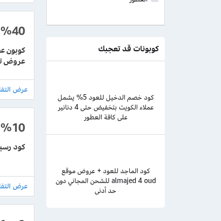
%40
كوبونات قد تعجبك
عروض تخ
كود خصم الدخيل للعود 5% يشمل
عملاء الكويت بتخفيض حتى 4 دنانير
على كافة العطور
%10
كود رسيس لتخفيض 10% عل
كود الماجد للعود + عروض موقع
almajed 4 oud للشحن المجاني دون
حد أدنى