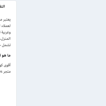
الت
لعملاء 
وغربية 
المنزل،
تشمل جم
ما هو ك
أقوى كو
متجر rasees. الكوبون فعال لجميع العملاء الجدد على أول طلب وكذلك العملاء الحاليين، دون حد أدنى للتفعيل.