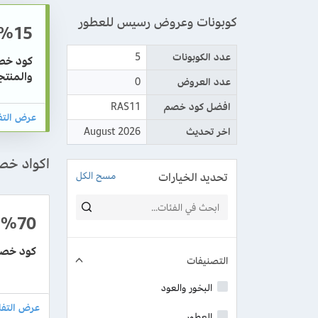
كوبونات وعروض رسيس للعطور
%15
عدد الكوبونات
5
والمنتج
عدد العروض
0
افضل كود خصم
RAS11
اخر تحديث
August 2026
اكواد خص
تحديد الخيارات
مسح الكل
%70
كود خصم
التصنيفات
البخور والعود
العطور