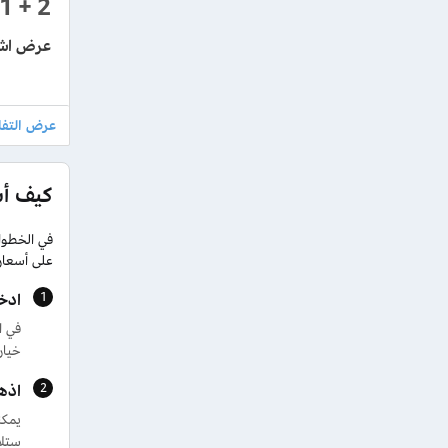
2 + 1
عرض اشتر 3 عطور واحصل على 1 مجاناً + 
كيف أ
في الخطوا
على أسعار 
ادخ
في ا
خيار
اذه
يمكن
ستلا