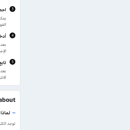
احص
يمكن
الفو
أدخ
بعد 
الإج
تاب
بعد 
الان
FAQs about 
لماذا
توجد الكثي