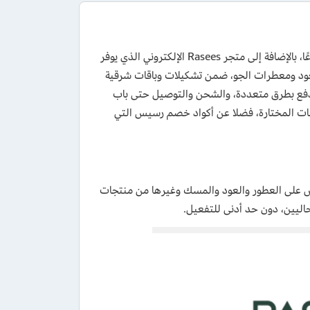
يعتبر متجر رسيس من كبرى المتاجر في مجال العطور، حيث يمتلك أكثر من 18فرعًا، بالإضافة إلى متجر Rasees الإلكتروني الذي يوفر
والعود ومعطرات الجو، ضمن تشكيلات وباقات شرقية
لدفع بطرق متعددة، والشحن والتوصيل حتى باب
جات المختارة، فضلا عن أكواد خصم رسيس التي
 تخفيض على العطور والعود والمسك وغيرها من منتجات