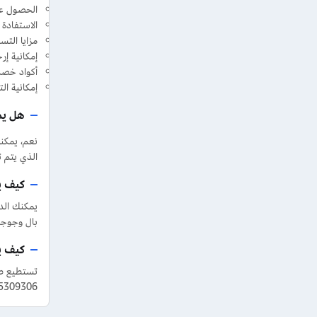
الحصول عل
الاستفادة 
مزايا الت
إمكانية إرجاع أ
أكواد خصم
إمكانية ال
هل يم
الذي يتم 
كيف ي
يمكنك الدف
بال وجوجل
كيف يمك
966555309306 كما يمكنك التواصل عبر صفحات Rasees ال