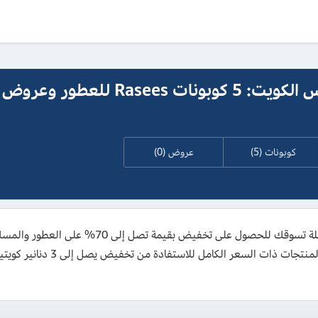
Rasee للعطور وعروض 2026
كوبونات (5)
عروض (0)
انسخ كود خصم رسيس للعطور الجديد وفعله في سلة ت
Rasees الحالية، كذلك يمكنك تفعي