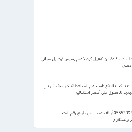
بلغ 30 دينارًا كويتيًّا أو أكثر، كذلك يمكنك الاستفادة من تفعيل كود خصم رسيس توصيل مجاني
معين.
ذلك يمكنك الدفع باستخدام المحافظ الإلكترونية مثل باي
جديد للحصول على أسعار استثنائية.
تستطيع طلب المساعدة والدعم عن طريق رسائل واتساب الفورية على رقم رسيس للعطور 0555309306 أو الاستفسار عن طريق رقم المتجر