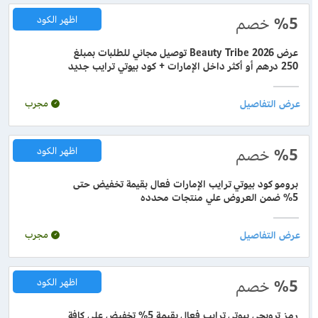
%5
خصم
اظهر الكود
عرض Beauty Tribe 2026 توصيل مجاني للطلبات بمبلغ
250 درهم أو أكثر داخل الإمارات + كود بيوتي ترايب جديد
مجرب
%5
خصم
اظهر الكود
برومو كود بيوتي ترايب الإمارات فعال بقيمة تخفيض حتى
5% ضمن العروض علي منتجات محدده
مجرب
%5
خصم
اظهر الكود
رمز ترويجي بيوتي ترايب فعال بقيمة 5% تخفيض على كافة