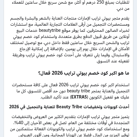
للطلبات بمبلغ 250 درهم أو أكثر، مع شحن سريع خلال ساعتين للعملاء
من دبي.
يقدم متجر بيوتي ترايب الإمارات منتجات العناية بالشعر والبشرة والجسم
ومستحضرات التجميل من أرقى العلامات التجارية العالمية، مع استشارات
لخبراء الصالون المحترفين، كما يوفر موقع beautytribe خدمات البيع
أونلاين عن طريق قبول الدفع بطرق متعددة، واستخدام كود خصم بيوتي
ترايب والشحن السريع خلال ساعتين فقط داخل دبي، مع توصيل لمختلف
الأمكان في الإمارات خلال يوم إلى يومين، بالإضافة إلى إمكانية الإرجاع
والاستبدال. وفيما يلي نتعرف على أحدث كود خصم بيوتي ترايب وطريقة
تفعيله عند التسوق.
ما هو اكبر كود خصم بيوتي ترايب 2026 فعال؟
استخدام اكبر كود خصم بيوتي ترايب 2026 فعال على كافة مستحضرات
التجميل والعناية بمتجر beauty tribe دون حد أقصى للتسوق، كل ما
عليك هو تفعيل الكوبون (
EXTRA5
) عند تأكيد الطلب.
أحدث كوبونات وتخفيضات
Beauty Tribe
للعناية والتجميل في 2026
يتميز متجر بيوتي ترايب الإمارات بتقديم الكثير من العروض والتخفيضات
المتجددة في أوقات مختلفة من العام، تصل في بعض الأحيان إلى 40%،
ومع استخدامك كود خصم بيوتي ترايب والكوبونات الفعالة ستتمكنين من
توفير المزيد من المال، فضلا عن الهدايا المجانية، ومن أقوى العروض