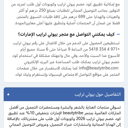
مع إمكانية تطبيق كود خصم بيوتي ترايب وكوبونات أول طلب لمزيد من
التوفير، بجانب التوصيل المجاني للطلبات بمبلغ 250 درهم أو أكثر
والعينات والهدايا حتى 699 درهم على كافة طلبات التسوق بالمتجر،
فضلا عن ضمان أن المنتجات أًصلية وتنطبق عليها أعلى معاييرالجودة.
كيف يمكنني التواصل مع متجر بيوتي ترايب الإمارات؟
تستطيعين الحصول على الدعم من خلال الاتصال على رقم بيوتي ترايب
+971 4 354 5418 من الساعة 9 صباحًا حتى 6 مساءً جميع أيام
الأسبوع عدا السبت والأحد، وفي حال واجهتك مشكلة في استخدام كود
خصم بيوتي ترايب يمكنك طلب المساعدة عبر البريد الإلكتروني
info@beautytribe.com كما يمكنك الاستفسار من خلال صفحات
المتجر على مواقع التواصل الاجتماعي فيسبوك وإنستغرام وتيك توك.
التفاصيل حول بيوتي ترايب
تسوقي منتجات العناية بالشعر والبشرة ومستحضرات التجميل من أفضل
الماركات العالمية بمتجر beautytribe الإمارات بتخفيض 10% عند تطبيق
كود خصم بيوتي ترايب 2026 وكوبونات أول طلب على مشترياتك، بالإضافة
إلى الهدايا المجانية واستشارات خبراء التجميل، وعروض التوصيل المجاني