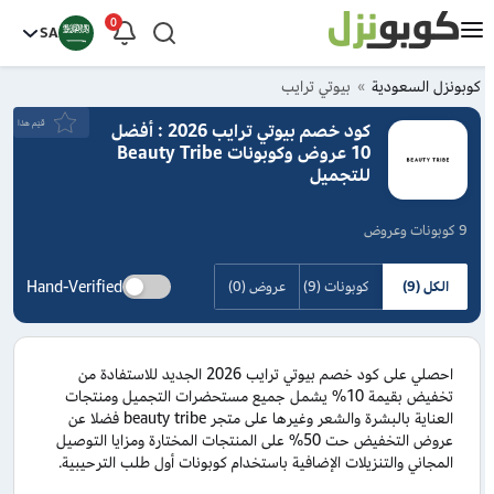
0
SA
كوبونزل السعودية
بيوتي ترايب
قيَم هذا
كود خصم بيوتي ترايب 2026 : أفضل
10 عروض وكوبونات Beauty Tribe
للتجميل
9 كوبونات وعروض
Hand-Verified
الكل (9)
كوبونات (9)
عروض (0)
احصلي على كود خصم بيوتي ترايب 2026 الجديد للاستفادة من
تخفيض بقيمة 10% يشمل جميع مستحضرات التجميل ومنتجات
العناية بالبشرة والشعر وغيرها على متجر beauty tribe فضلا عن
عروض التخفيض حت 50% على المنتجات المختارة ومزايا التوصيل
المجاني والتنزيلات الإضافية باستخدام كوبونات أول طلب الترحيبية.