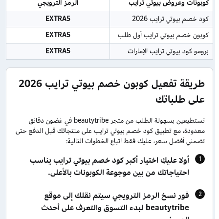
كوبونات وعروض بيوتي ترايب
الرمز الترويجي
كود خصم بيوتي ترايب 2026
EXTRA5
كوبون خصم بيوتي ترايب أول طلب
EXTRA5
برومو كود بيوتي ترايب الإمارات
EXTRA5
طريقة تفعيل كوبون خصم بيوتي ترايب 2026
على طلباتك
تستطيعين بسهولة الطلب من متجر beautytribe في غضون دقائق
معدودة، مع تطبيق كود خصم بيوتي ترايب على منتجاتك قبل الدفع حتى
تضمني أفضل سعر، عليك فقط اتباع الخطوات التالية:
أولا عليكِ اختيار أكبر كود خصم بيوتي ترايب يناسب
احتياجاتك من بين موجوعة الكوبونات بالأعلى.
فور نسخ الرمز الترويجي سيتم نقلك إلى موقع
beautytribe لبدء التسوق والتعرف على أحدث