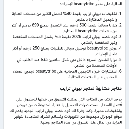
الحالية على متجر beautytribe الإمارات:
تخفيضات بيوتي ترايب بقيمة 40% تشمل الكثير من منتجات العناية
والتجميل المختارة بالمتجر.
هدايا مجانية بقيمة 300 درهم عند التسوق بمبلغ 699 درهم أو أكثر
من منتجات beautytribe المختارة.
كود خصم بيوتي ترايب 2026 بقيمة 5% يشمل المنتجات المخفضة
وغير المخفضة بالمتجر.
عرض beautytribe توصيل مجاني للطلبات بمبلغ 250 درهم أو أكثر
داخل الإمارات.
مزايا الشحن السريع داخل دبي خلال ساعتين فقط عند الطلب في
الأوقات المحددة من المتجر.
استشارات خبراء التجميل المجانية على beautytribe لجميع العملاء
للحصول على المنتجات المثالية.
متاجر مشابهة لمتجر بيوتي ترايب
يوجد الكثير من المتاجر التي يمكنك التسوق من خلالها للحصول على
أفضل الأسعار لمستحضرات التجميل والعناية المتنوعة ضمن عروض
وتخفيضات مميزة، وكما وفرنا لك كود خصم بيوتي ترايب الجديد يقدم لك
موقع كوبونزل مجموعة من الكوبونات وقسائم الشراء المتجددة لتوفير
المزيد من المال عند التسوق من هذه المتاجر، ومنها: