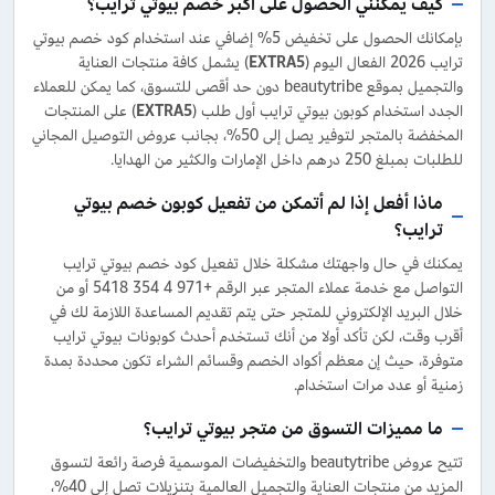
كيف يمكنني الحصول على أكبر خصم بيوتي ترايب؟
بإمكانك الحصول على تخفيض 5% إضافي عند استخدام كود خصم بيوتي
ترايب 2026 الفعال اليوم (
EXTRA5
) يشمل كافة منتجات العناية
والتجميل بموقع beautytribe دون حد أقصى للتسوق، كما يمكن للعملاء
الجدد استخدام كوبون بيوتي ترايب أول طلب (
EXTRA5
) على المنتجات
المخفضة بالمتجر لتوفير يصل إلى 50%، بجانب عروض التوصيل المجاني
للطلبات بمبلغ 250 درهم داخل الإمارات والكثير من الهدايا.
ماذا أفعل إذا لم أتمكن من تفعيل كوبون خصم بيوتي
ترايب؟
يمكنك في حال واجهتك مشكلة خلال تفعيل كود خصم بيوتي ترايب
التواصل مع خدمة عملاء المتجر عبر الرقم +971 4 354 5418 أو من
خلال البريد الإلكتروني للمتجر حتى يتم تقديم المساعدة اللازمة لك في
أقرب وقت، لكن تأكد أولا من أنك تستخدم أحدث كوبونات بيوتي ترايب
متوفرة، حيث إن معظم أكواد الخصم وقسائم الشراء تكون محددة بمدة
زمنية أو عدد مرات استخدام.
ما مميزات التسوق من متجر بيوتي ترايب؟
تتيح عروض beautytribe والتخفيضات الموسمية فرصة رائعة لتسوق
المزيد من منتجات العناية والتجميل العالمية بتنزيلات تصل إلى 40%،