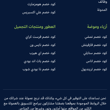
وظائف
كود خصم هومزمارت
المدونة
كود خصم علي اكسبريس
أزياء وموضة
العطور ومنتجات التجميل
كود خصم نمشي
كود خصم فرست كراي
كود خصم فارفيتش
كود خصم نايس ون
كود خصم ستايلي
كود خصم اي هيرب
كود خصم اناس
كود خصم باث اند بودي
كود خصم ترينديول
كود خصم ذا بودي شوب
نحن نساعدك على التوفير في كل شيء، وكذلك قد نربح عمولة عند شرائك من
خلال الروابط الموجودة بموقعنا بصفتنا مشاركون ببرامج للتسويق بالعمولة مع
الكثير من المواقع، منها أمازون ونون وغيرها من المتاجر.