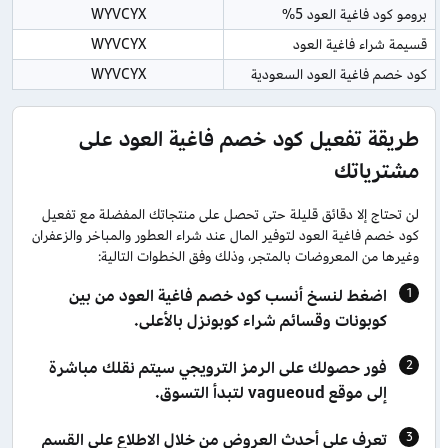
برومو كود فاغية العود 5%
WYVCYX
قسيمة شراء فاغية العود
WYVCYX
كود خصم فاغية العود السعودية
WYVCYX
طريقة تفعيل كود خصم فاغية العود على
مشترياتك
لن تحتاج إلا دقائق قليلة حتى تحصل على منتجاتك المفضلة مع تفعيل
كود خصم فاغية العود لتوفير المال عند شراء العطور والمباخر والزعفران
وغيرها من المعروضات بالمتجر، وذلك وفق الخطوات التالية:
اضغط لنسخ أنسب كود خصم فاغية العود من بين
كوبونات وقسائم شراء كوبونزل بالأعلى.
فور حصولك على الرمز الترويجي سيتم نقلك مباشرة
إلى موقع vagueoud لتبدأ التسوق.
تعرف على أحدث العروض من خلال الاطلاع على القسم