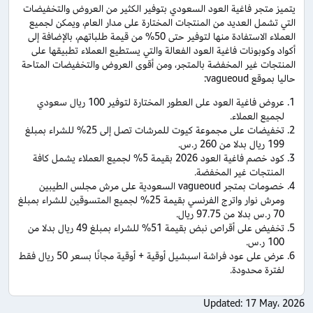
يتميز متجر فاغية العود السعودي بتوفير الكثير من العروض والتخفيضات
التي تشمل العديد من المنتجات المختارة على مدار العام، ويمكن لجميع
العملاء الاستفادة منها لتوفير حتى 50% من قيمة طلباتهم، بالإضافة إلى
أكواد وكوبونات فاغية العود الفعالة والتي يستطيع العملاء تطبيقها على
المنتجات غير المخفضة بالمتجر، ومن أقوى العروض والتخفيضات المتاحة
حاليا بموقع vagueoud:
عروض فاغية العود على العطور المختارة لتوفير 100 ريال سعودي
لجميع العملاء.
تخفيضات على مجموعة كيوت للمرشات تصل إلى 25% للشراء بمبلغ
199 ريال بدلا من 260 ر.س.
كود خصم فاغية العود 2026 بقيمة 5% لجميع العملاء يشمل كافة
المنتجات غير المخفضة.
خصومات بمتجر vagueoud السعودية على مرش مجلس الطيبين
ومرش نوار واترج الفرنسي بقيمة 25% لجميع المتسوقين للشراء بمبلغ
70 ر.س بدلا من 97.75 ريال.
تخفيض على أقراص نبض بقيمة 51% للشراء بمبلغ 49 ريال بدلا من
100 ر.س.
عرض على عود فراشة اسبشيل أوقية + أوقية مجانًا بسعر 50 ريال فقط
لفترة محدودة.
Updated:
17 May، 2026