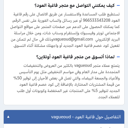
كيف يمكنني التواصل مع متجر فاغية العود؟
تستطيع طلب المساعدة والاستفسار عن طريق الاتصال على رقم فاغية
العود 966533343208 أو عبر رسائل واتساب الفورية على نفس الرقم،
كما يمكنك الحصول على الدعم عبر صفحات المتجر على مواقع التواصل
الاجتماعي تويتر وفيسبوك وإنستقرام وسناب شات، ومن خلال مراسلة
البريد الإلكتروني vagueoud@gmail.comوذلك في حال لم تتمكن من
تفعيل كود خصم فاغية العود الجديد أو واجهتك مشكلة أثناء التسوق.
لماذا أتسوق من متجر فاغية العود أونلاين؟
يتمتع عملاء متجر vagueoud بالكثير من العروض والتخفيضات
المتجددة على مدار العام وفي مواسم التخفيض مثل يوم التأسيس
والأعياد والجمعة البيضاء، والتي تصل في بعض الأحيان إلى توفير 50%
من قيمة المشتريات المختارة، بالإضافة إلى كود خصم فاغية العود
الجديد لتوفير 5% على المنتجات غير المخفضة وكوبونات أول طلب
للعملاء الجدد.
التفاصيل حول فاغية العود - vagueoud