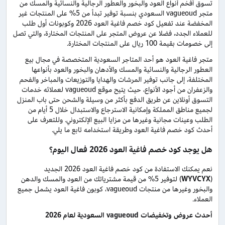
تسوق أفخم أنواع العود والبخور والعطور الرجالية والنسائية والمسك من
متجر vagueoud السعودي بنسبة توفير تبدأ من 5% على المنتجات غير
المخفضة عند تفعيل كود خصم فاغية العود 2026 وكوبونات أول طلب
للعملاء الجدد، فضلا عن عروض المتجر على المنتجات المختارة، والتي تصل
إلى خصومات بقيمة 100 ريال على المنتجات المختارة.
متجر فاغية العود هو أحد المتاجر السعودية المتخصصة في مجال بيع
العطور الرجالية والنسائية والمسك والأدهان والبخور والعود بأنواعها
المختلفة، إلى جانب توفير المرشات والهدايا والتوزيعات والمباخر والفحم
والزعفران من أجود الأنواع، حيث يتيح موقع vagueoud لعملائه خدمات
التسوق أونلاين عن طريق الدفع بأكثر من وسيلة والشحن حتى باب المنزل
لجميع مناطق المملكة وإمكانية الاسترجاع والاستبدال خلال 5 أيام من
الطلب وعينات مجانية وغيرها من مزايا البيع الإلكتروني. وللتعرف على
أحدث كود خصم فاغية العود وطريقة استخدامه تابع ما يلي.
هل يوجد كود خصم فاغية العود 2026 فعال اليوم؟
نعم يمكنك الاستفادة من كود خصم فاغية العود 2026 الجديد
(
WYVCYX
) لتوفير 5% من قيمة مشترياتك من العود والمسك والدهن
والبخور وغيرها من منتجات vagueoud، كوبون فاغية العود يشمل جميع
العملاء.
أحدث عروض وتخفيضات
vagueoud
السعودية لعام 2026