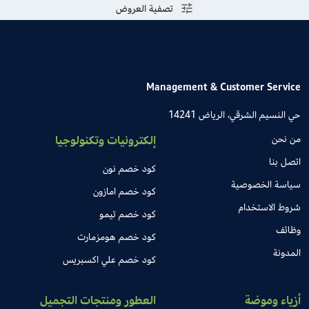
تصفية العروض
Management & Customer Service
حي النسيم الشرقي، الرياض 14241
من نحن
إلكترونيات وتكنولوجيا
اتصل بنا
كود خصم نون
سياسة الخصوصية
كود خصم امازون
شروط الاستخدام
كود خصم تيمو
وظائف
كود خصم هومزمارت
المدونة
كود خصم علي اكسبريس
أزياء وموضة
العطور ومنتجات التجميل