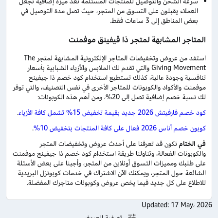
سرعة الشحن والتوصيل للمنتجات المستلمة تعد ميزة إضافية تجعل
العملاء يقبلون على التسوق من المتجر، حيث تصل مدة التوصيل في
بعض المناطق إلى 3 ساعات فقط.
المتاجر المشابهة لمتجر ذا قيفينق موفمنت
استفد من عروض وتخفيضات المتاجر الإلكترونية المشابهة لمتجر The
Giving Movement والتي تقدم لك الملابس والأزياء الشبابية بأسعار
تنافسية وجودة عالية، كذلك تستطيع استخدام كود خصم ذا جيفينج
موفمنت والأكواد والكوبونات للمتاجر الأخرى في نفس التصنيف، والتي توفر
لك نسبة خصم إضافية تصل إلى 20%، ومن أهم هذه الكوبونات:
كود خصم فارفيتش 2026 جديد بقيمة تخفيض 15% تشمل كافة الأزياء
.
كوبون خصم أناس 2026 فعال على كافة المنتجات بتخفيض 10%
.
في الختام
نكون قد تعرفنا على أحدث عروض وتخفيضات المتجر
والكوبونات الفعالة، وتناولنا طريقة استخدام كود خصم ذا جيفينج موفمنت
على طلبك ومميزات التسوق أونلاين من المتجر، وأجبنا على بعض الأسئلة
الشائعة حول المتجر، ويمكنك الآن الاشتراك في خدمات كوبونزل البريدية
للاطلاع على كل جديد فيما يخص عروض وكوبونات متاجرك المفضلة.
Updated:
17 May، 2026
تصفية العروض