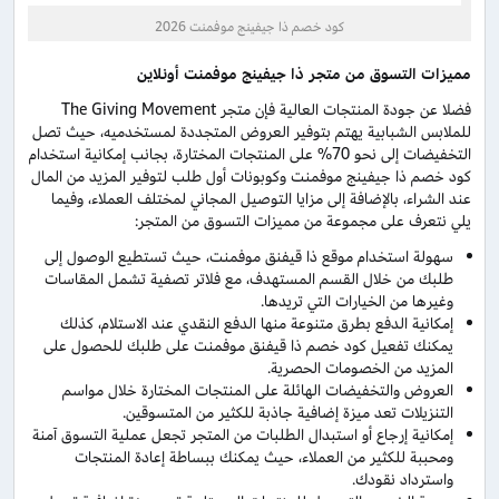
كود خصم ذا جيفينج موفمنت 2026
مميزات التسوق من متجر ذا جيفينج موفمنت أونلاين
فضلا عن جودة المنتجات العالية فإن متجر The Giving Movement
للملابس الشبابية يهتم بتوفير العروض المتجددة لمستخدميه، حيث تصل
التخفيضات إلى نحو 70% على المنتجات المختارة، بجانب إمكانية استخدام
كود خصم ذا جيفينج موفمنت وكوبونات أول طلب لتوفير المزيد من المال
عند الشراء، بالإضافة إلى مزايا التوصيل المجاني لمختلف العملاء، وفيما
يلي نتعرف على مجموعة من مميزات التسوق من المتجر:
سهولة استخدام موقع ذا قيفنق موفمنت، حيث تستطيع الوصول إلى
طلبك من خلال القسم المستهدف، مع فلاتر تصفية تشمل المقاسات
وغيرها من الخيارات التي تريدها.
إمكانية الدفع بطرق متنوعة منها الدفع النقدي عند الاستلام، كذلك
يمكنك تفعيل كود خصم ذا قيفنق موفمنت على طلبك للحصول على
المزيد من الخصومات الحصرية.
العروض والتخفيضات الهائلة على المنتجات المختارة خلال مواسم
التنزيلات تعد ميزة إضافية جاذبة للكثير من المتسوقين.
إمكانية إرجاع أو استبدال الطلبات من المتجر تجعل عملية التسوق آمنة
ومحببة للكثير من العملاء، حيث يمكنك ببساطة إعادة المنتجات
واسترداد نقودك.