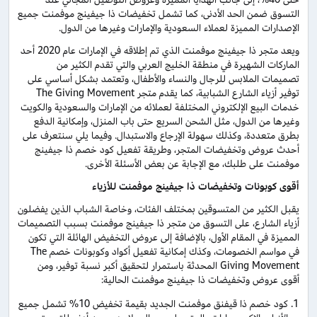
التسوق ضمن الحد الأدنى، كما تشمل تخفيضات ذا جيفينج موفمنت جميع
الإصدارات المميزة لعملاء السعودية والإمارات وغيرها من الدول.
ويعد متجر ذا جيفينج موفمنت الذي تم إطلاقه في الإمارات عام 2020 أحد
الماركات الشهيرة في منطقة الخليج العربي والتي تقدم الكثير من
تصميمات الملابس للرجال والنساء والأطفال، وتعتمد بشكل أساسي على
توفير أزياء الشارع الشبابية، كما يقدم متجر The Giving Movement
خدمات البيع الإلكتروني المختلفة لعملائه من الإمارات والسعودية والكويت
وغيرها من الدول، مثل الشحن السريع حتى باب المنزل، وإمكانية الدفع
بطرق متعددة، وكذلك سهولة الإرجاع والاستبدال. وفيما يلي سنتعرف على
أحدث عروض وتخفيضات المتجر، وطريقة تفعيل كود خصم ذا جيفينج
موفمنت على طلبك، مع الإجابة عن بعض الأسئلة الأخرى.
أقوى كوبونات وتخفيضات ذا جيفينج موفمنت للأزياء
يقبل الكثير من المتسوقين بمختلف الفئات، وخاصة الشباب الذين يفضلون
أزياء الشارع، على التسوق من متجر ذا جيفينج موفمنت بسبب التصميمات
المميزة في المقام الأول، بالإضافة إلى عروض التخفيض الهائلة التي تكون
في مواسم الخصومات، وكذك إمكانية تفعيل أكواد وكوبونات خصم The
Giving Movement المحدثة باستمرار لتحقيق أكبر نسبة توفير، ومن
أقوى عروض وتخفيضات ذا جيفينج موفمنت الحالية:
كود خصم ذا قيفنق موفمنت الجديد بقيمة تخفيض 10% تشمل جميع