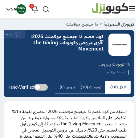
0
SA
كوبونزل السعودية
ذا جيفينج موفمنت
قيَم هذا
كود خصم ذا جيفينج موفمنت 2026:
أقوى عروض وكوبونات The Giving
Movement
10 كوبونات وعروض
1 مستخدم اليوم
Hand-Verified
الكل (10)
كوبونات (10)
عروض (0)
استفد من كود خصم ذا جيفينج موفمنت 2026 الحصري بقيمة 15%
تخفيض على الملابس والأزياء الشبابية والإكسسوارات وغيرها من
منتجات متجر The Giving Movement، بالإضافة إلى كوبون أول
طلب لخصم حتى 20%، ناهيك عن عروض التوصيل المجاني في
السعودية والإمارات، والتخفيضات حتى 40% على القطع المختارة