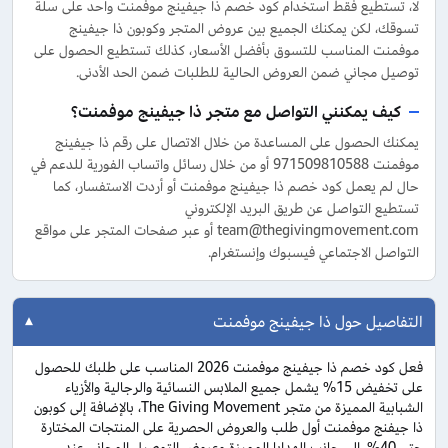
لا، تستطيع فقط استخدام كود خصم ذا جيفينج موفمنت واحد على سلة
تسوقك، لكن يمكنك الجميع بين عروض المتجر وكوبون ذا جيفينج
موفمنت المناسب للتسوق بأفضل الأسعار، كذلك تستطيع الحصول على
توصيل مجاني ضمن العروض الحالية للطلبات ضمن الحد الأدنى.
كيف يمكنني التواصل مع متجر ذا جيفينج موفمنت؟
يمكنك الحصول على المساعدة من خلال الاتصال على رقم ذا جيفينج
موفمنت 971509810588 أو من خلال رسائل واتساب الفورية للدعم في
حال لم يعمل كود خصم ذا جيفينج موفمنت أو أردت الاستفسار، كما
تستطيع التواصل عن طريق البريد الإلكتروني
team@thegivingmovement.com أو عبر صفحات المتجر على مواقع
التواصل الاجتماعي فيسبوك وإنستغرام.
التفاصيل حول ذا جيفينج موفمنت
فعل كود خصم ذا جيفينج موفمنت 2026 المناسب على طلبك للحصول
على تخفيض 15% يشمل جميع الملابس النسائية والرجالية والأزياء
الشبابية المميزة من متجر The Giving Movement، بالإضافة إلى كوبون
ذا جيفنج موفمنت أول طلب والعروض الحصرية على المنتجات المختارة
حتى 40%، إلى جانب الهدايا المميزة وعروض التوصيل المجاني عند