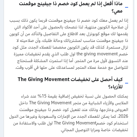
ماذا أفعل إذا لم يعمل كود خصم ذا جيفينج موفمنت
معي؟
إذا لم يعمل معك كود خصم ذا جيفينج موفمنت فربما يكون ذلك بسبب
أن صلاحية الكوبون منتهية، لذا ننصحك بالحصول على أحد الأكواد التي
يقدمها لك موقع كوبونزل بعد الاطلاع على التفاصيل والتأكد من أن كوبون
ذا جيفينج موفمنت مناسب لمشترياتك وحالة طلبك، وأن صلاحيته لا
تزال مستمرة. كذلك قد يكون الكوبون مخصصا للعملاء الجدد، مثل كود
خصم the giving movement اول طلب الذي يقدم تخفيضات مميزة
عند التسوق لأول مرة من المتجر. أما إذا استمرت المشكلة فستحتاج
للتواصل مع خدمة عملاء المتجر لمساعدتك على حلها في أقرب وقت.
كيف أحصل على تخفيضات The Giving Movement
للأزياء؟
يمكنك الحصول على نسبة تخفيض إضافية بقيمة 15% عند شراء
الملابس والأزياء الشبابية من متجر The Giving Movement داخل
العروض وخارجها، وذلك عند تفعيل كود خصم ذا جيفينج موفمنت
2026، كما يمكن للعملاء الجدد من الإمارات والسعودية وغيرها من الدول
استخدام كود خصمThe Giving Movement اول طلب والاستفادة من
تخفيضات خاصة ومزايا التوصيل المجاني.