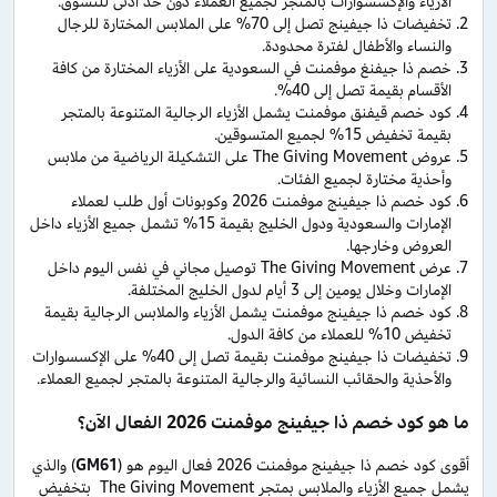
الأزياء والإكسسوارات بالمتجر لجميع العملاء دون حد أدنى للتسوق.
تخفيضات ذا جيفينج تصل إلى 70% على الملابس المختارة للرجال
والنساء والأطفال لفترة محدودة.
خصم ذا جيفنغ موفمنت في السعودية على الأزياء المختارة من كافة
الأقسام بقيمة تصل إلى 40%.
كود خصم قيفنق موفمنت يشمل الأزياء الرجالية المتنوعة بالمتجر
بقيمة تخفيض 15% لجميع المتسوقين.
عروض The Giving Movement على التشكيلة الرياضية من ملابس
وأحذية مختارة لجميع الفئات.
كود خصم ذا جيفينج موفمنت 2026 وكوبونات أول طلب لعملاء
الإمارات والسعودية ودول الخليج بقيمة 15% تشمل جميع الأزياء داخل
العروض وخارجها.
عرض The Giving Movement توصيل مجاني في نفس اليوم داخل
الإمارات وخلال يومين إلى 3 أيام لدول الخليج المختلفة.
كود خصم ذا جيفينج موفمنت يشمل الأزياء والملابس الرجالية بقيمة
تخفيض 10% للعملاء من كافة الدول.
تخفيضات ذا جيفينج موفمنت بقيمة تصل إلى 40% على الإكسسوارات
والأحذية والحقائب النسائية والرجالية المتنوعة بالمتجر لجميع العملاء.
ما هو كود خصم ذا جيفينج موفمنت 2026 الفعال الآن؟
أقوى كود خصم ذا جيفينج موفمنت 2026 فعال اليوم هو (
GM61
) والذي
يشمل جميع الأزياء والملابس بمتجر The Giving Movement بتخفيض