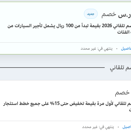
خصم
ر.س
جديد
كود خصم تلقاني 2026 بقيمة تبدأ من 100 ريال يشمل تأجير السيارات من
الفئات
ينتهي في: غير محدد
م تلقاني
خصم
كود خصم تلقاني لأول مرة بقيمة تخفيض حتى 15% على جميع خطط استئجار
ينتهي في: غير محدد