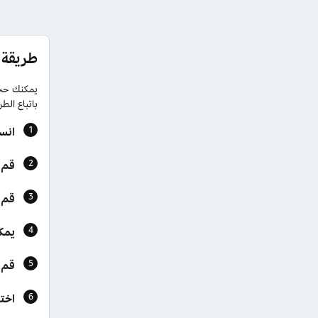
طريقة 
يمكنك حجز
باتباع الطر
انس
قم 
قم 
يمك
قم ب
اختر