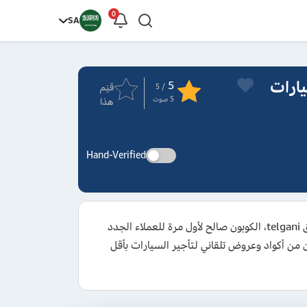
0
SA
Telg لتأجير السيارات
5
قيَم
/ 5
5
صوت
هذا
Hand-Verified
احصل على كود خصم تلقاني 2026 الفعال للاستفادة من تخفيض يبدأ من 10% على تكلفة استئجار السيارات من موقع وتطبيق telgani، الكوبون صالح لأول مرة للعملاء الجدد
 من أكواد وعروض تلقاني لتأجير السيارات بأقل