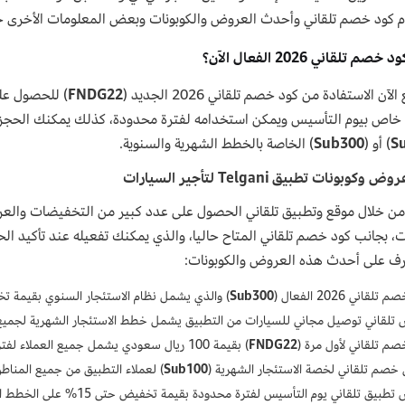
 كود خصم تلقاني وأحدث العروض والكوبونات وبعض المعلومات الأخرى ح
م تلقاني 2026 الفعال الآن؟
آن الاستفادة من كود خصم تلقاني 2026 الجديد (
FNDG22
S
) أو (
Sub300
) الخاصة بالخطط الشهرية والسنوية.
روض وكوبونات تطبيق
Telgani
لتأجير السيارات
ن خلال موقع وتطبيق تلقاني الحصول على عدد كبير من التخفيضات والع
ت، بجانب كود خصم تلقاني المتاح حاليا، والذي يمكنك تفعيله عند تأكيد ا
رف على أحدث هذه العروض والكوبونات:
لقاني 2026 الفعال (
Sub300
) والذي يشمل نظام الاستئجار السنوي بقيمة تخفيض 300
تلقاني توصيل مجاني للسيارات من التطبيق يشمل خطط الاستئجار الشهرية لجميع 
صم تلقاني لأول مرة (
FNDG22
) بقيمة 100 ريال سعودي يشمل جميع العملاء لفترة محدودة.
 خصم تلقاني لخصة الاستئجار الشهرية (
Sub100
) لعملاء التطبيق من جميع المناطق بق
يق تلقاني يوم التأسيس لفترة محدودة بقيمة تخفيض حتى 15% على الخطط اليومية والأسبوعية.