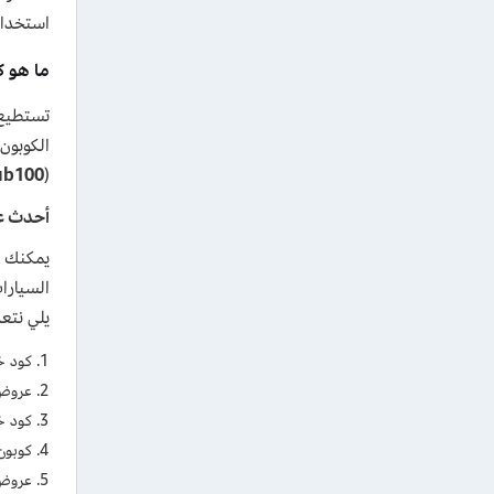
استخدام
ما هو كود خص
تستطيع ال
ub100
(
أحدث ع
يمكنك م
السيارا
يلي نتع
كود خصم ت
عروض 
كود خ
كوبون
عروض تطب