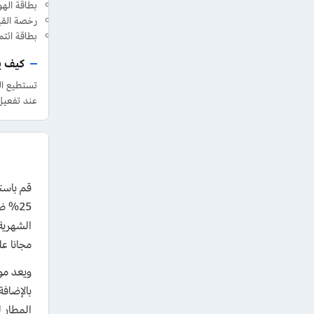
بطاقة الهوي
رخصة القيادة ع
بطاقة ائتم
كيف ي
عند تفعيل
25% ض
مجانا ع
ويعد مو
بالإضاف
المطار 