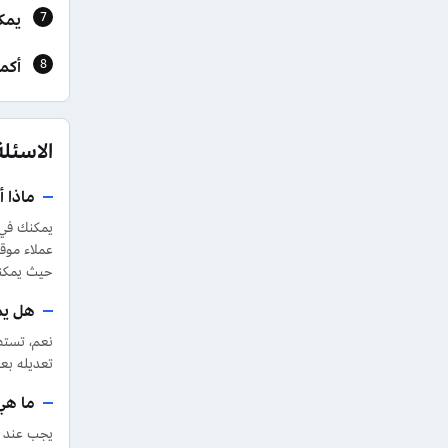
يمك
أكم
الاسئل
ماذا 
يمكنك في 
حيث يمكنه
هل يم
نعم، تستطي
تعديله بعد
ما هي
يجب عند اس