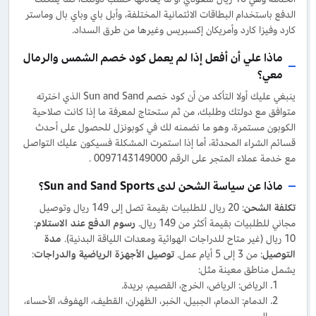
الدفع باستخدام البطاقات الائتمانية المختلفة، وأبل باي وباي بال وماستر
كارد وفيزا كارد وأمريكان إكسبريس وغيرها من طرق السداد.
ماذا علي أن أفعل إذا لم يعمل كود خصم الشمس والرمال
معي؟
ينبغي عليك أولا التأكد من أن كود خصم Sun and Sand الذي اخترته
متوافق مع دولتك وطلبك، من ثم ستحتاج لمعرفة ما إذا كانت صلاحية
الكوبون مستمرة، وهو ما نضمنه لك في كوبونزل للحصول على أحدث
قسائم الشراء المحدثة، أما إذا استمرت المشكلة فسيكون عليك التواصل
مع خدمة عملاء المتجر على الرقم 0097143149000 .
ماذا عن سياسة الشحن لدى Sun and Sand Sports؟
تكلفة الشحن
: 20 ريال للطلبيات بقيمة تصل إلى 149 ريال وتوصيل
مجاني للطلبيات بقيمة أكثر من 149 ريال.
رسوم الدفع عند الاستلام
:
10 ريال (غير متاح للدراجات الهوائية ومعدات اللياقة البدنية).
مدة
التوصيل
: من 3 إلى 5 أيام عمل.
توصيل الأجهزة الرياضية والدراجات
:
يشمل مناطق معينة مثل:
الرياض: الرياض، الخرج، القصيم، بريدة.
الدمام: الدمام، الجبيل، الخبر، الظهران، القطيف، الهفوف، الأحساء،