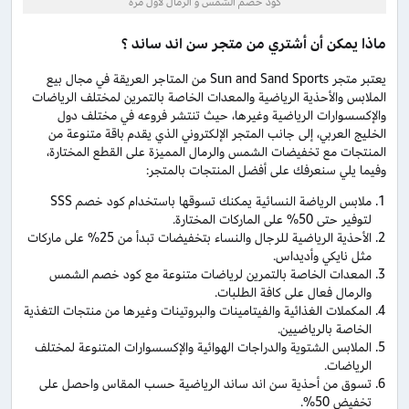
كود خصم الشمس و الرمال لأول مرة
ماذا يمكن أن أشتري من متجر سن اند ساند ؟
يعتبر متجر Sun and Sand Sports من المتاجر العريقة في مجال بيع
الملابس والأحذية الرياضية والمعدات الخاصة بالتمرين لمختلف الرياضات
والإكسسوارات الرياضية وغيرها، حيث تنتشر فروعه في مختلف دول
الخليج العربي، إلى جانب المتجر الإلكتروني الذي يقدم باقة متنوعة من
المنتجات مع تخفيضات الشمس والرمال المميزة على القطع المختارة،
وفيما يلي سنعرفك على أفضل المنتجات بالمتجر:
ملابس الرياضة النسائية يمكنك تسوقها باستخدام كود خصم SSS
لتوفير حتى 50% على الماركات المختارة.
الأحذية الرياضية للرجال والنساء بتخفيضات تبدأ من 25% على ماركات
مثل نايكي وأديداس.
المعدات الخاصة بالتمرين لرياضات متنوعة مع كود خصم الشمس
والرمال فعال على كافة الطلبات.
المكملات الغذائية والفيتامينات والبروتينات وغيرها من منتجات التغذية
الخاصة بالرياضيين.
الملابس الشتوية والدراجات الهوائية والإكسسوارات المتنوعة لمختلف
الرياضات.
تسوق من أحذية سن اند ساند الرياضية حسب المقاس واحصل على
تخفيض 50%.