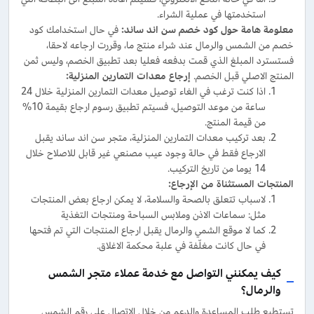
استخدمتها في عملية الشراء.
معلومة هامة حول كود خصم سن اند ساند
:
في حال استخدامك كود
خصم من الشمس والرمال عند شراء منتج ما، وقررت ارجاعه لاحقا،
فستسترد المبلغ الذي قمت بدفعه فعليا بعد تطبيق الخصم، وليس ثمن
المنتج الاصلي قبل الخصم.
إرجاع معدات التمارين المنزلية
:
اذا كنت ترغب في الغاء توصيل معدات التمارين المنزلية خلال 24
ساعة من موعد التوصيل، فسيتم تطبيق رسوم ارجاع بقيمة 10%
من قيمة المنتج.
بعد تركيب معدات التمارين المنزلية، متجر سن اند ساند يقبل
الارجاع فقط في حالة وجود عيب مصنعي غير قابل للاصلاح خلال
14 يوما من تاريخ التركيب.
المنتجات المستثناة من الإرجاع
:
لاسباب تتعلق بالصحة والسلامة، لا يمكن ارجاع بعض المنتجات
مثل: سماعات الاذن وملابس السباحة ومنتجات التغذية
كما لا موقع الشمي والرمال يقبل ارجاع المنتجات التي تم فتحها
في حال كانت مغلّفة في علبة محكمة الاغلاق.
كيف يمكنني التواصل مع خدمة عملاء متجر الشمس
والرمال؟
تستطيع طلب المساعدة والدعم من خلال الاتصال على رقم الشمس