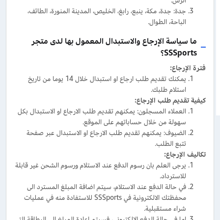
الرس.
جدة: جدة، مكة، ينبع، رابغ، الخليص، المدينة المنورة، الطائف،
الباحة، الطوال.
ما سياسة الإرجاع والاستبدال المعمول بها لدى متجر
SSSports؟
فترة الإرجاع
:
يمكنك تقديم طلب ارجاع او استبدال خلال 14 يوما من تاريخ
استلام طلبك.
كيفية تقديم طلب الإرجاع
:
العملاء المسجلون: يمكنهم تقديم طلب الارجاع او الاستبدال بكل
سهولة من خلال حساباتهم على الموقع.
الضيوف: يمكنهم تقديم طلب الارجاع او الاستبدال عبر صفحة
تتبع الطلب.
تكاليف الإرجاع
:
يرجى العلم بان رسوم الدفع عند الاستلام ورسوم الشحن غير قابلة
للاسترداد.
في حالة الدفع عند الاستلام، سيتم اضافة المبلغ المسترد الى
محفظتك الالكترونية في SSSports للاستفادة منه في عمليات
شراء مستقبلية.
اما في حالة الدفع الالكتروني، فسيتم اعادة المبلغ الى البطاقة التي