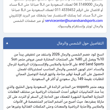
والرمال 3149000 04 لعملاء السعودية من الـ9 صباحًا حتى الـ6 مساء،
أو الاتصال على الرقم 4339452 011 لعملاء السعودية من الـ8 صباحًا
حتى الـ5 مساء. كما يمكنك الاستفسار عما يشغلك عبر البريد الإلكتروني
servicecenter@sunandsandsports.com
أو عبر صفحات الشمس
والرمال تويتر وإنستقرام وفيسبوك.
التفاصيل حول الشمس والرمال
انسخ كود خصم الشمس والرمال 2026 واستفد من تخفيض يبدأ من
10% ويصل إلى 80% على المنتجات المختارة ضمن عروض متجر Sun
and Sand Sports على الأحذية والملابس والإكسسوارات الرياضية للرجال
والنساء. اختر كوبون الشمس والرمال المناسب لمشترياتك لضمان
الحصول على أكبر قيمة توفير متاحة، وانتهز فرصة التوصيل المجاني
للطلبات بقيمة 149 ريال سعودي أو أكثر في السعودية.
ويعد متجر sssports من المتاجر الرائدة في السعودية ودول الخليج، والذي
بدأ منذ الثمانينيات لتوفير أحدث المنتجات الرياضية من مختلف العلامات
التجارية العالمية الشهيرة للعملاء دون الحاجة إلى السفر أو التردد على كل
ماركة بمفردها، حيث أصبح من أضخم المتاجر المتخصصة في الأدوات
والملابس والأحذية الرياضية والمعدات وحتى المكملات الغذائية وغيرها من