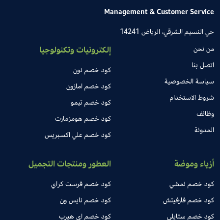
Management & Customer Service
حي النسيم الشرقي، الرياض 14241
من نحن
إلكترونيات وتكنولوجيا
اتصل بنا
كود خصم نون
سياسة الخصوصية
كود خصم امازون
شروط الاستخدام
كود خصم تيمو
وظائف
كود خصم هومزمارت
المدونة
كود خصم علي اكسبريس
أزياء وموضة
العطور ومنتجات التجميل
كود خصم نمشي
كود خصم فرست كراي
كود خصم فارفيتش
كود خصم نايس ون
كود خصم ستايلي
كود خصم اي هيرب