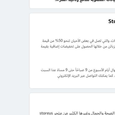
يتميز متجر StoreUs بإتاحة العديد من عروض التخفيض الهائلة في مختلف المواسم والمناسبات، والتي تصل في بعض الأحيان لنحو 50% من قيمة
وبونات أول طلب والتي يستطيع الزبائن من خلالها الحصول على تخفيضات إضافية بقيمة
تستطيع طلب المساعدة أو الاستفسار عن طريق الاتصال على رقم ستور اص 1770 585 04 طوال أيام الأسبوع من 9 صباحًأ حتى 9 مساءً عدا السبت
والأحد من 10 صباحًا إلى 7 مساءً، أو عن طريق المراسلة على رقم الواتساب 1770 585 4 971، كما يمكنك التواصل عبر البريد الإلكتروني
استخدم أكبر كود خصم ستور اص 2026 عند تسوق الإلكترونيات والأثاث ومنتجات الصحة والجمال وغيرها الكثير من متجر storeus