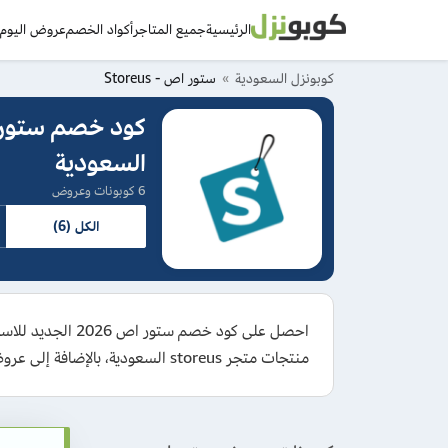
الرئيسية
جميع المتاجر
أكواد الخصم
عروض اليوم
د
كوبونزل السعودية
ستور اص - Storeus
السعودية
6 كوبونات وعروض
الكل (6)
منتجات متجر storeus السعودية، بالإضافة إلى عروض وتخفيضات المتجر على المنتجات المختارة حتى 35% وكوبونات ستور اص أول طلب ومزايا التوصيل المجاني.