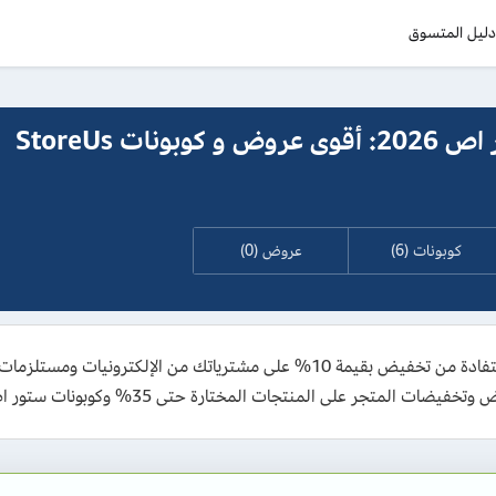
ليل المتسوق
كود خصم ستور اص 2026: أقوى عروض و كوبونات StoreUs
كوبونات (6)
عروض (0)
احصل على كود خصم ستور اص 2026 الجديد للاستفادة من تخفيض بقيمة 10% على مشت