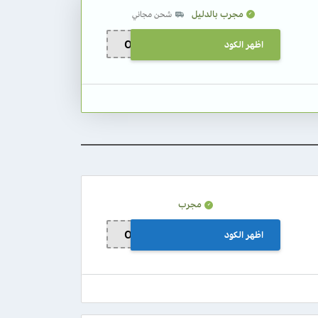
مجرب بالدليل
شحن مجاني
اظهر الكود
OS70
مجرب
اظهر الكود
OS70