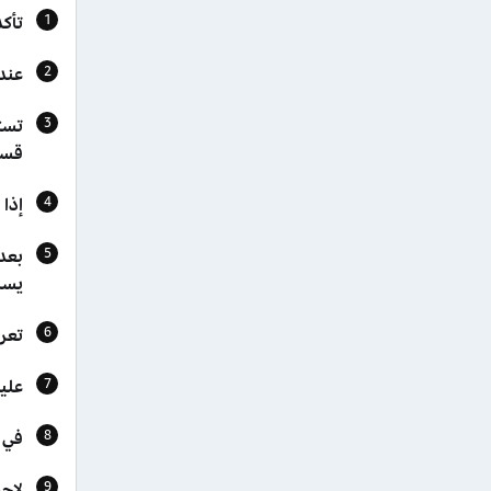
تأك
عند ا
تست
قسم
إذا
بعد 
يسا
تعر
علي
في 
لاحظ