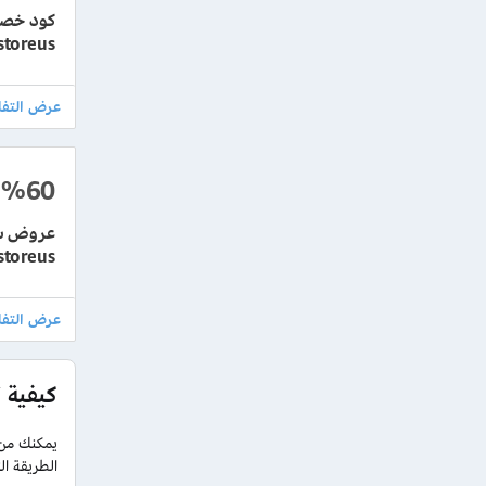
storeus
%60
storeus إضافي
كيفية 
يمكنك من 
الطريقة الت