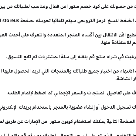
د من حصولك على كود خصم ستور اص فعال ومناسب لطلباتك من بين قائ
لضغط لنسخ الرمز الترويجي سيتم تلقائيا تحويلك لصفحة storeus الرسمية لتتمكن من بدأ التسوق.
طيع الآن الانتقال بين أقسام المتجر المتعددة والتعرف على أحدث ا
 للاستفادة منها.
 رغبت في شراء منتج قم بنقله إلى سلة المشتريات ثم تابع التسوق.
الانتهاء من اختيار جميع طلباتك والمنتجات التي تريد الحصول عليها ا
ر الشاشة.
ف على تفاصيل المنتجات والسعر الإجمالي ثم اضغط لإتمام الطلب.
ك تسجيل الدخول أو إنشاء عضوية بالمتجر باستخدام بريدك الإلكتروني
الصفحة التالية يمكنك استخدام كوبون ستور اص الإمارات عن طريق ل
 التخفيض الذي تم على السعر الإجمالي لطلبك ومن ثم قم بإكمال البيا