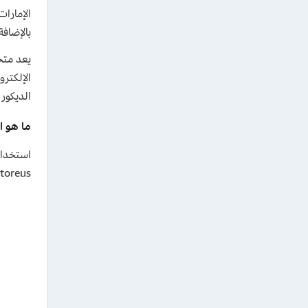
بالإضافة 
يعد متج
الإلكترو
الديكور
ما هو اكب
استخدام ا
storeus الإمارات، الكوبون صالح للعملاء الجدد على أول طلب وكذلك العملاء