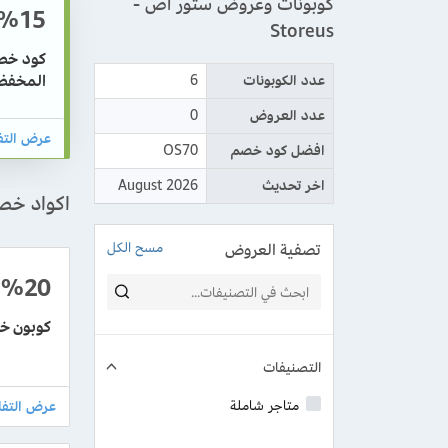
كوبونات وعروض ستور اص -
%15
Storeus
المخفضة
عدد الكوبونات
6
عدد العروض
0
افضل كود خصم
OS70
اخر تحديث
August 2026
اكواد خصم س
تصفية العروض
مسح الكل
%20
كوبون خصم ست
التصنيفات
متاجر شاملة