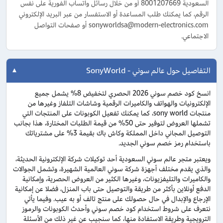
السعودية 8001207669 أو من خلال رسائل واتساب الفورية على نفس
الرقم، كما يمكنك طلب المساعدة أو الاستفسار من عبر البريد الإلكتروني
sonyworldsa@modern-electronics.com أو صفحات التواصل
الاجتماعي.
التفاصيل حول عالم سوني - SonyWorld
انسخ كود خصم سوني 2026 الحصري لتخفيض 8% يشمل جميع
الإلكترونيات والهواتف والكاميرات الرقمية وشاشات التلفاز وغيرها من
منتجات sony world، كما يمكنك تفعيل الكوبونات على المنتجات التي
تشملها العروض لتوفير حتى 50% من قيمة الطلبات المختارة، هذا بجانب
التوصيل المجاني داخل المملكة وكاش باك بقيمة 3% على مشترياتك
باستخدام رمز خصم سوني الجديد.
ويعتبر متجر عالم سوني السعودية أحد توكيلات شركة الإلكترونية الحديثة،
والذي يقدم مختلف أجهزة شركة سوني العالمية الشهيرة، وتشمل الجوالات
والكاميرات والتليفزيونات، وغيرها الكثير من العروض الحصرية، وإمكانية
الدفع أونلاين بأكثر من طريقة والتوصيل حتى باب المنزل، فضلا عن إمكانية
الإرجاع والإبدال في حال حصولك على منتج تالف أو به عيب. وفيما يأتي
نتعرف على شروط استخدام كود خصم سوني وأحدث الكوبونات والرموز
الترويجية وطريقة الاستفادة منها، كما سنجيب عن غير ذلك من الأسئلة