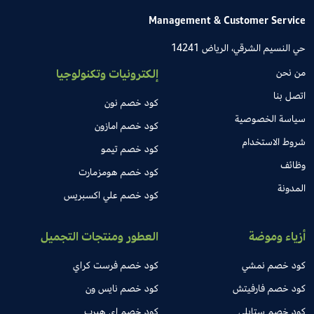
Management & Customer Service
حي النسيم الشرقي، الرياض 14241
من نحن
إلكترونيات وتكنولوجيا
اتصل بنا
كود خصم نون
سياسة الخصوصية
كود خصم امازون
شروط الاستخدام
كود خصم تيمو
وظائف
كود خصم هومزمارت
المدونة
كود خصم علي اكسبريس
أزياء وموضة
العطور ومنتجات التجميل
كود خصم نمشي
كود خصم فرست كراي
كود خصم فارفيتش
كود خصم نايس ون
كود خصم ستايلي
كود خصم اي هيرب