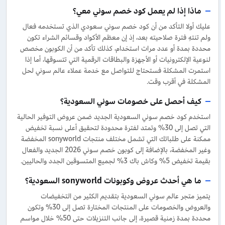
ماذا إذا لم يعمل كود خصم سوني معي؟
عليك أولا التأكد من أن كود خصم سوني سعودي الذي تستخدمه فعال
ولم تنتهِ فترة صلاحيته بعد، إذ إن معظم الأكواد وقسائم الشراء تكون
محددة بمدة أو عدد مرات استخدام، كذلك تأكد من أن الكوبون مخصص
لنوعية الإلكترونيات أو الأجهزة والبطاقات الرقمية التي تتسوقها، أما إذا
استمرت المشكلة فستحتاج للتواصل مع خدمة عملاء عالم سوني لحل
المشكلة في أقرب وقت.
كيف أحصل على خصومات سوني السعودية؟
استخدم كود خصم سوني السعودية الجديد ضمن عروض التوفير الحالية
التي تصل إلى 30% وتمتد لفترة محدودة لتحقيق أعلى نسبة تخفيض
ممكنة على طلباتك التي تشمل مختلف منتجات sonyworld المخفضة
وغير المخفضة، بالإضافة إلى كوبون خصم سوني 2026 الجديد والفعال
بقيمة تخفيض 5% وكاش باك 3% لجميع المتسوقين الجدد والحاليين.
ما هي أحدث عروض وكوبونات sonyworld السعودية؟
يتميز متجر عالم سوني السعودية بتقديم الكثير من التخفيضات
والعروض والخصومات على المنتجات المختارة تصل إلى 30% وتكون
محددة بمدة زمنية قصيرة، إلى جانب التنزيلات حتى 50% خلال مواسم