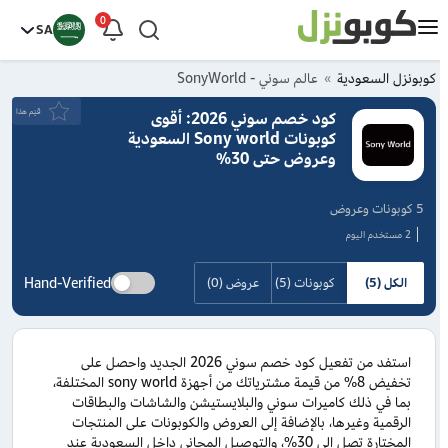
0
SA
كوبونزل السعودية
عالم سوني - SonyWorld
قيَم هذا
كود خصم سوني 2026: أقوى
كوبونات Sony world السعودية
وعروض حتى 30%
5 كوبونات وعروض
2 مستخدم اليوم
Hand-Verified
الكل (5)
كوبونات (5)
عروض (0)
استفد من تفعيل كود خصم سوني 2026 الجديد واحصل على
تخفيض 8% من قيمة مشترياتك من أجهزة sony world المختلفة،
بما في ذلك كاميرات سوني والبلايستيشن والشاشات والبطاقات
الرقمية وغيرها، بالإضافة إلى العروض والكوبونات على المنتجات
المختارة تصل إلى 30%، والتوصيل المجاني داخل السعودية عند