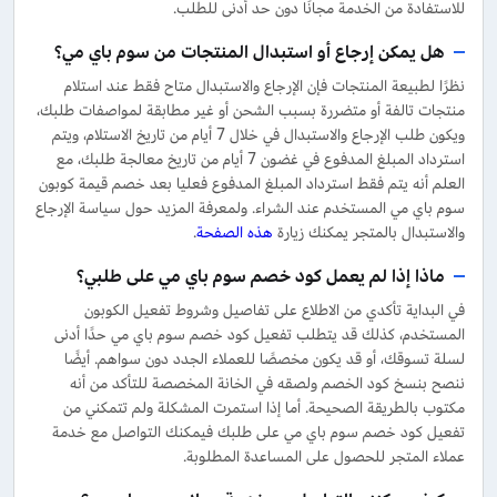
للاستفادة من الخدمة مجانًا دون حد أدنى للطلب.
هل يمكن إرجاع أو استبدال المنتجات من سوم باي مي؟
نظرًا لطبيعة المنتجات فإن الإرجاع والاستبدال متاح فقط عند استلام
منتجات تالفة أو متضررة بسبب الشحن أو غير مطابقة لمواصفات طلبك،
ويكون طلب الإرجاع والاستبدال في خلال 7 أيام من تاريخ الاستلام، ويتم
استرداد المبلغ المدفوع في غضون 7 أيام من تاريخ معالجة طلبك، مع
العلم أنه يتم فقط استرداد المبلغ المدفوع فعليا بعد خصم قيمة كوبون
سوم باي مي المستخدم عند الشراء. ولمعرفة المزيد حول سياسة الإرجاع
والاستبدال بالمتجر يمكنك زيارة
هذه الصفحة
.
ماذا إذا لم يعمل كود خصم سوم باي مي على طلبي؟
في البداية تأكدي من الاطلاع على تفاصيل وشروط تفعيل الكوبون
المستخدم، كذلك قد يتطلب تفعيل كود خصم سوم باي مي حدًا أدنى
لسلة تسوقك، أو قد يكون مخصصًا للعملاء الجدد دون سواهم. أيضًا
ننصح بنسخ كود الخصم ولصقه في الخانة المخصصة للتأكد من أنه
مكتوب بالطريقة الصحيحة. أما إذا استمرت المشكلة ولم تتمكني من
تفعيل كود خصم سوم باي مي على طلبك فيمكنك التواصل مع خدمة
عملاء المتجر للحصول على المساعدة المطلوبة.