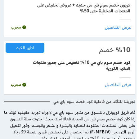
كوبون خصم سوم باي مي جديد + عروض تخفيض على
المنتجات المختارة حتى 50%
مجرب
%10
خصم
اظهر الكود
كود خصم سوم باي مي 10% تخفيض على جميع منتجات
العناية الكورية
مجرب
تجربتنا للتأكد من فاعلية كود خصم سوم باي مي
قام فريق كوبونزل بالتسوق من متجر سوم باي مي لإجراء تجربة حقيقية تؤكد ما
إذا كان كود خصم سوم باي مي الجديد فعالا أم لا، حيث احتوت سلة التسوق
على بعض المنتجات المتنوعة للعناية بالبشرة والشعر والجسم، وفور تفعيل
الرمز الترويجي (
F-MFBJV
) تم الحصول على تخفيض فوري بقيمة 39 ريالا
سعوديا، أي ما يعادل 10% من إجمالي قيمة سلة تسوقنا.