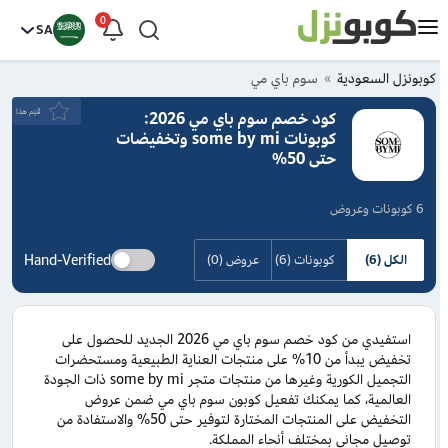
0
SA
كوبونزل السعودية
سوم باي مي
قيَم هذا
كود خصم سوم باي مي 2026:
كوبونات some by mi وتخفيضات
حتى 50%
6 كوبونات وعروض
Hand-Verified
الكل (6)
كوبونات (6)
عروض (0)
استفيدي من كود خصم سوم باي مي 2026 الجديد للحصول على
تخفيض يبدأ من 10% على منتجات العناية الطبيعية ومستحضرات
التجميل الكورية وغيرها من منتجات متجر some by mi ذات الجودة
العالمية، كما يمكنك تفعيل كوبون سوم باي مي ضمن عروض
التخفيض على المنتجات المختارة لتوفير حتى 50% والاستفادة من
توصيل مجاني بمختلف أنحاء المملكة.