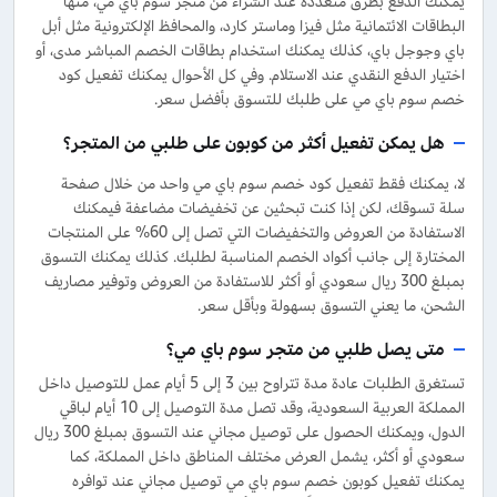
يمكنك الدفع بطرق متعددة عند الشراء من متجر سوم باي مي، منها
البطاقات الائتمانية مثل فيزا وماستر كارد، والمحافظ الإلكترونية مثل أبل
باي وجوجل باي، كذلك يمكنك استخدام بطاقات الخصم المباشر مدى، أو
اختيار الدفع النقدي عند الاستلام. وفي كل الأحوال يمكنك تفعيل كود
خصم سوم باي مي على طلبك للتسوق بأفضل سعر.
هل يمكن تفعيل أكثر من كوبون على طلبي من المتجر؟
لا، يمكنك فقط تفعيل كود خصم سوم باي مي واحد من خلال صفحة
سلة تسوقك، لكن إذا كنت تبحثين عن تخفيضات مضاعفة فيمكنك
الاستفادة من العروض والتخفيضات التي تصل إلى 60% على المنتجات
المختارة إلى جانب أكواد الخصم المناسبة لطلبك. كذلك يمكنك التسوق
بمبلغ 300 ريال سعودي أو أكثر للاستفادة من العروض وتوفير مصاريف
الشحن، ما يعني التسوق بسهولة وبأقل سعر.
متى يصل طلبي من متجر سوم باي مي؟
تستغرق الطلبات عادة مدة تتراوح بين 3 إلى 5 أيام عمل للتوصيل داخل
المملكة العربية السعودية، وقد تصل مدة التوصيل إلى 10 أيام لباقي
الدول، ويمكنك الحصول على توصيل مجاني عند التسوق بمبلغ 300 ريال
سعودي أو أكثر، يشمل العرض مختلف المناطق داخل المملكة، كما
يمكنك تفعيل كوبون خصم سوم باي مي توصيل مجاني عند توافره