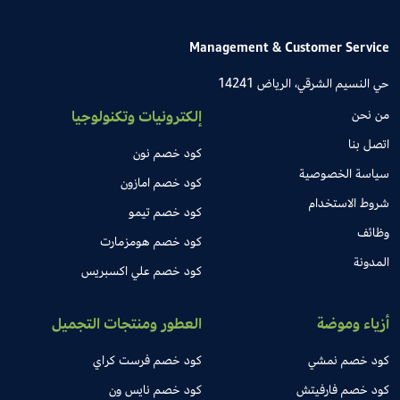
Management & Customer Service
حي النسيم الشرقي، الرياض 14241
من نحن
إلكترونيات وتكنولوجيا
اتصل بنا
كود خصم نون
سياسة الخصوصية
كود خصم امازون
شروط الاستخدام
كود خصم تيمو
وظائف
كود خصم هومزمارت
المدونة
كود خصم علي اكسبريس
أزياء وموضة
العطور ومنتجات التجميل
كود خصم نمشي
كود خصم فرست كراي
كود خصم فارفيتش
كود خصم نايس ون