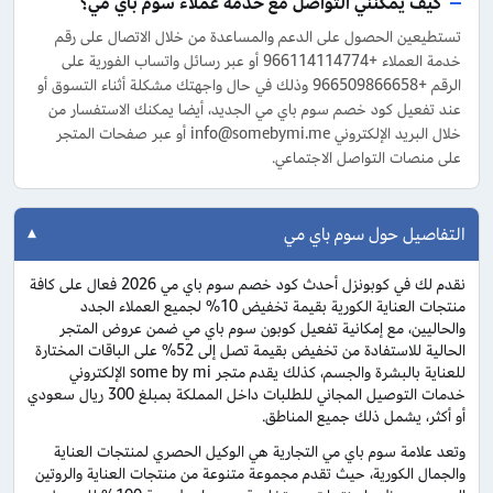
كيف يمكنني التواصل مع خدمة عملاء سوم باي مي؟
تستطيعين الحصول على الدعم والمساعدة من خلال الاتصال على رقم
خدمة العملاء +966114114774 أو عبر رسائل واتساب الفورية على
الرقم +966509866658 وذلك في حال واجهتك مشكلة أثناء التسوق أو
عند تفعيل كود خصم سوم باي مي الجديد، أيضا يمكنك الاستفسار من
خلال البريد الإلكتروني info@somebymi.me أو عبر صفحات المتجر
على منصات التواصل الاجتماعي.
التفاصيل حول سوم باي مي
نقدم لك في كوبونزل أحدث كود خصم سوم باي مي 2026 فعال على كافة
منتجات العناية الكورية بقيمة تخفيض 10% لجميع العملاء الجدد
والحاليين، مع إمكانية تفعيل كوبون سوم باي مي ضمن عروض المتجر
الحالية للاستفادة من تخفيض بقيمة تصل إلى 52% على الباقات المختارة
للعناية بالبشرة والجسم، كذلك يقدم متجر some by mi الإلكتروني
خدمات التوصيل المجاني للطلبات داخل المملكة بمبلغ 300 ريال سعودي
أو أكثر، يشمل ذلك جميع المناطق.
وتعد علامة سوم باي مي التجارية هي الوكيل الحصري لمنتجات العناية
والجمال الكورية، حيث تقدم مجموعة متنوعة من منتجات العناية والروتين