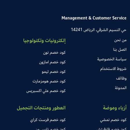
Management & Customer Service
حي النسيم الشرقي، الرياض 14241
من نحن
إلكترونيات وتكنولوجيا
اتصل بنا
كود خصم نون
سياسة الخصوصية
كود خصم امازون
شروط الاستخدام
كود خصم تيمو
وظائف
كود خصم هومزمارت
المدونة
كود خصم علي اكسبريس
أزياء وموضة
العطور ومنتجات التجميل
كود خصم نمشي
كود خصم فرست كراي
كود خصم فارفيتش
كود خصم نايس ون