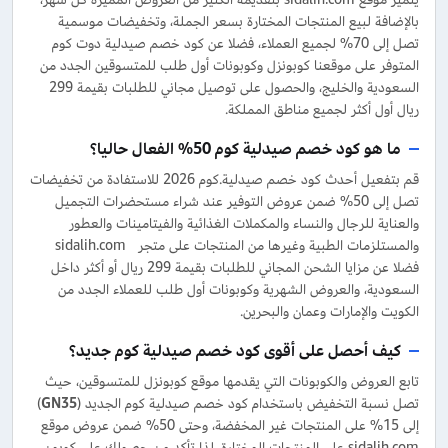
بالإضافة لبيع المنتجات المختارة بسعر الجملة، وتخفيضات موسمية
تصل إلى 70% لجميع العملاء، فضلا عن كود خصم صيدلية دوت كوم
المتوفر على موقعنا كوبونزل وكوبونات أول طلب للمتسوقين الجدد من
السعودية والخليج، والحصول على توصيل مجاني للطلبات بقيمة 299
ريال أول أكثر لجميع مناطق المملكة.
ما هو كود خصم صيدلية كوم 50% الفعال حاليا؟
قم بتفعيل أحدث كود خصم صيدلية.كوم 2026 للاستفادة من تخفيضات
تصل إلى 50% ضمن عروض التوفير عند شراء مستحضرات التجميل
والعناية للرجال والنساء والمكملات الغذائية والفيتامينات والعطور
والمستلزمات الطبية وغيرها من المنتجات على متجر sidalih.com
فضلا عن مزايا الشحن المجاني للطلبات بقيمة 299 ريال أو أكثر داخل
السعودية، والعروض الشهرية وكوبونات أول طلب للعملاء الجدد من
الكويت والإمارات وعمان والبحرين.
كيف أحصل على أقوى كود خصم صيدلية كوم جديد؟
تابع العروض والكوبونات التي يقدمها موقع كوبونزل للمتسوقين، حيث
تصل نسبة التخفيض باستخدام كود خصم صيدلية كوم الجديد (
GN35
)
إلى 15% على المنتجات غير المخفضة، وحتى 50% ضمن عروض موقع
sidalih.com على المنتجات المختارة، لذا تأكد من حصولك على كوبون