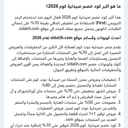
ما هو اكبر كود خصم صيدلية كوم 2026؟
هذا أكبر كود خصم صيدلية كوم 2026 فعال اليوم عند استخدام الرمز
الترويجي (
First
) للاستفادة من تخفيض إضافي بقيمة 10% على إجمالي
الطلبات، الكوبون يشمل جميع عملاء الجدد في موقع sidalih.com.
أحدث كوبونات وقسائم موقع
sidalih.com
لعام 2026
يقدم متجر صيدلية دوت كوم لعملائه الآن الكثير من التخفيضات والعروض
المميزة التي تصل إلى 70% على المنتجات المختارة من مستحضرات
التجميل ومستلزمات الصحة والعناية وغيرها من المنتجات، بالإضافة إلى
أكواد وكوبونات خصم sidalih.com الجديدة والفعالة، ومن أقوى العروض
والتخفيضات الحالية بالموقع وتطبيق الجوال:
تخفيضات وعروض مخزن الجملة من صيدلية دوت كوم على المنتجات
المختارة للعناية والتجميل بخصم يصل إلى 80%.
عروض الشهر بتخفيض حتى 70% على منتجات مثل أوزناتشورالز و أل
أيه جيرل جيت فيفريش و أرم آند هامر وغيرها.
خصومات حتى 50% على منتجات العناية بالجسم والبشرة والشعر
والفم من صيدلية دوت كوم ضمن عروض التصفيات.
عروض توفير 1+1 لشراء قطعة والحصول على الثانية مجانًا وتشمل
العديد من المنتجات بموقع com .
كود خصم صيدلية. كوم 2026 لتوفير حتى 10% إضافية عند شراء أي