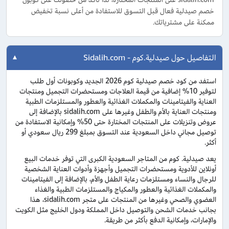
خصم صيدلية فعال قبل التسوق للاستفادة من أعلى نسبة تخفيض
ممكنة على مشترياتك.
التفاصيل حول صيدلية.كوم - Sidalih.com
استفد من كود خصم صيدلية كوم 2026 الجديد وكوبونات أول طلب
لتوفير 10% إضافية من قيمة العلاجات ومستحضرات التجميل ومنتجات
العناية والفيتامينات والمكملات الغذائية والعطور والمستلزمات الطبية
ومنتجات العناية بالأم والطفل وغيرها على sidalih.com بالإضافة إلى
عروض وتنزيلات على المنتجات المختارة حتى 50% وإمكانية الاستفادة من
توصيل مجاني داخل السعودية عند التسوق بمبلغ 299 ريال سعودي أو
أكثر.
يعد صيدلية. كوم من المتاجر السعودية الكبرى التي توفر خدمات البيع
أونلاين للأدوية ومستحضرات التجميل وأجهزة وأدوات العناية الشخصية
للرجال والنساء ومستلزمات رعاية الطفل والأم، بالإضافة إلى الفيتامينات
والمكملات الغذائية والعطور والمكياج والمستلزمات الطبية والغذاء
العضوي والصحي وغيرها من المنتجات على متجر sidalih.com، هذا
بجانب خدمات الشحن والتوصيل داخل المملكة ودول الخليج مثل الكويت
والإمارات، وإمكانية الدفع بأكثر من طريقة.