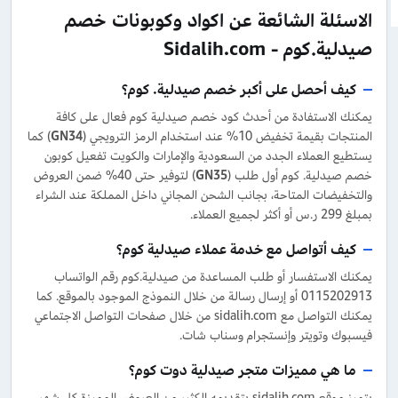
الاسئلة الشائعة عن اكواد وكوبونات خصم
صيدلية.كوم - Sidalih.com
كيف أحصل على أكبر خصم صيدلية. كوم؟
يمكنك الاستفادة من أحدث كود خصم صيدلية كوم فعال على كافة
المنتجات بقيمة تخفيض 10% عند استخدام الرمز الترويجي (
GN34
) كما
يستطيع العملاء الجدد من السعودية والإمارات والكويت تفعيل كوبون
خصم صيدلية. كوم أول طلب (
GN35
) لتوفير حتى 40% ضمن العروض
والتخفيضات المتاحة، بجانب الشحن المجاني داخل المملكة عند الشراء
بمبلغ 299 ر.س أو أكثر لجميع العملاء.
كيف أتواصل مع خدمة عملاء صيدلية كوم؟
يمكنك الاستفسار أو طلب المساعدة من صيدلية.كوم رقم الواتساب
0115202913 أو إرسال رسالة من خلال النموذج الموجود بالموقع. كما
يمكنك التواصل مع sidalih.com من خلال صفحات التواصل الاجتماعي
فيسبوك وتويتر وإنستجرام وسناب شات.
ما هي مميزات متجر صيدلية دوت كوم؟
يتميز موقع sidalih.com بتقديمه الكثير من العروض المميزة كل شهر،