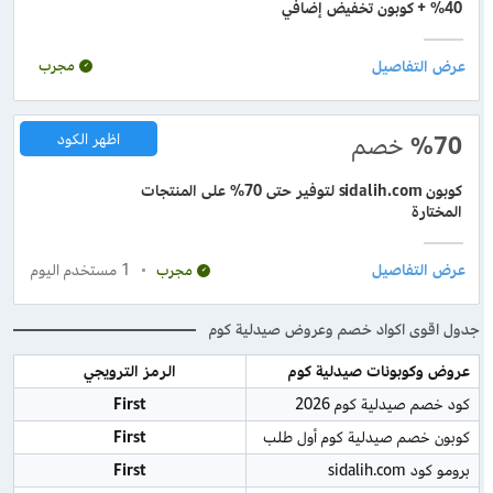
40% + كوبون تخفيض إضافي
مجرب
%70
خصم
اظهر الكود
كوبون sidalih.com لتوفير حتى 70% على المنتجات
المختارة
1
مستخدم اليوم
مجرب
جدول اقوى اكواد خصم وعروض صيدلية كوم
عروض وكوبونات صيدلية كوم
الرمز الترويجي
كود خصم صيدلية كوم 2026
First
كوبون خصم صيدلية كوم أول طلب
First
برومو كود sidalih.com
First