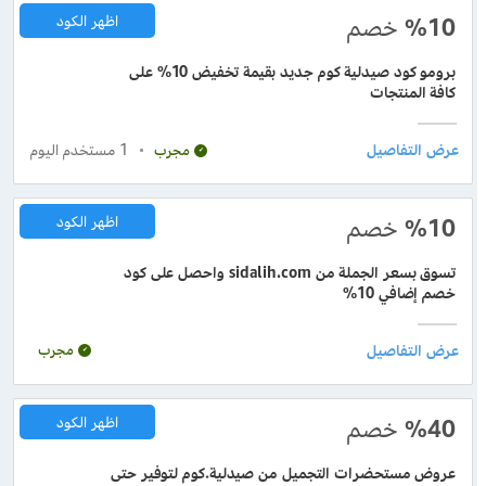
%10
خصم
اظهر الكود
برومو كود صيدلية كوم جديد بقيمة تخفيض 10% على
كافة المنتجات
1
مستخدم اليوم
مجرب
%10
خصم
اظهر الكود
تسوق بسعر الجملة من sidalih.com واحصل على كود
خصم إضافي 10%
مجرب
%40
خصم
اظهر الكود
عروض مستحضرات التجميل من صيدلية.كوم لتوفير حتى