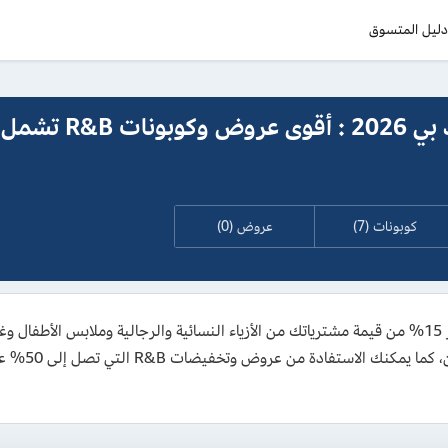
ليل المتسوق
كود خصم ار اند بي 2026 : أقوى عروض 
كوبونات (7)
عروض (0)
احصل على كود خصم ار اند بي 2026 الفعال لتوفير 15% من قيمة مشترياتك من الأزياء النسائية والرجال
بي أول طلب ل