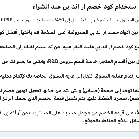
استخدام كود خصم ار اند بي عند الشراء
مة توفير إضافية تصل إلى 50% عند تطبيق كوبون خصم R&B الجديد، وذلك عبر خطوات سهلة وسريعة تتلخص فيما يلي:
بين أكواد خصم آر أند بي المعروضة أعلى الصفحة قم باختيار أفضل كو
 كود خصم ار اند بي عليك النقر عليه، من ثم سيتم نقلك إلى الصفحة الرسمية لم
 أقسام المتجر، خاصة قسم عروض R&B، وانتقي ما يحلو لك من منتجات، ثم أضفها إلى سلة مشترياتك.
إتمام عملية التسوق انتقل إلى عربة التسوق الخاصة بك لإتمام عملية 
ها توجه إلى صفحة (حسابي) والتي يتم من خلالها تفعيل كوبون خصم ار
صم)، بمجرد الضغط عليها يتم تفعيل قيمة الخصم الذي يحمله الرمز ال
ف على قيمة الخصم من مجمل حسابك على المشتريات من آر أند بي، ثم
ئل الدفع المتاحة بالموقع.