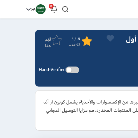
0
SA
وكوبونات R&B تشمل أول
3
قيَم
/ 5
63
صوت
هذا
Hand-Verified
ية وملابس الأطفال وغيرها من الإكسسوارات والأحذية، يشمل كوبون آر أند
لعملاء الجدد وطلبات العملاء الحاليين، كما يمكنك الاستفادة من عروض وتخفيضات R&B التي تصل إلى 50% على المنتجات المختارة، مع مزايا التوصيل المجاني