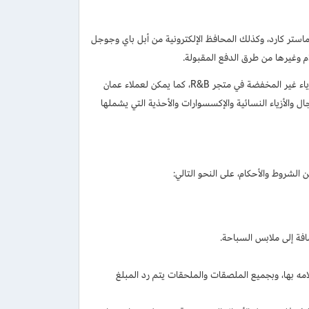
وماستر كارد، وكذلك المحافظ الإلكترونية من أبل باي وجوجل
م وغيرها من طرق الدفع المقبولة.
وقبل الدفع احصل على كود خصم ار اند بي 2026 لتخفيضات تبدأ من 15% على الملابس والأزياء غير المخفضة في متجر R&B، كما يمكن لعملاء عمان
 والأزياء النسائية والإكسسوارات والأحذية التي يشملها
الشروط والأحكام، على النحو التالي:
افة إلى ملابس السباحة.
امه بها، وبجميع الملصقات والملحقات يتم رد المبلغ