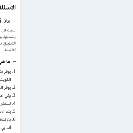
الاسئل
ماذا أ
عليك في ال
يشملها، و
التطبيق د
لطلبك.
ما هي
يوفر مت
الكويت.
يوفر المتج
وفي حالة
تستغرق مدة الشح
يتم الا
بالإضاف
أند بي.