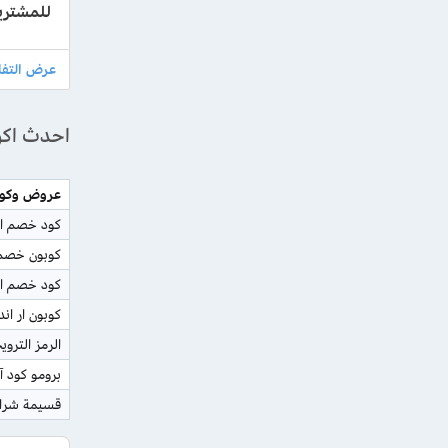
للمشتريات 
احدث اكو
عروض وكوبو
كود خصم ار ان
كوبون خصم 
كود خصم ار 
كوبون ار اند ب
الرمز التروي
برومو كود آر
قسيمة شراء 