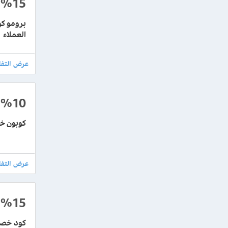
%15
العملاء
%10
كوبون خصم R&B الجديد بقيمة 10% على ج
%15