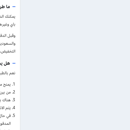
ما طرق
يمكنك الدف
باي وغيرها
والسعودية 
التخفيض، لتوفير يصل إ
هل يمك
نعم بالطبع
يمنح موق
من بين 
هناك بع
يتم الا
في حال 
المدفوع