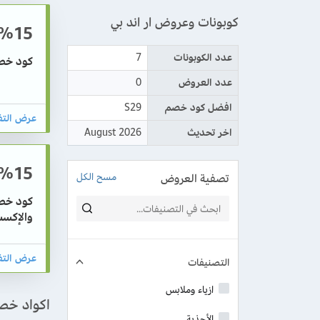
كوبونات وعروض ار اند بي
%15
عدد الكوبونات
7
كود خصم ار اند بي 6
عدد العروض
0
افضل كود خصم
S29
اخر تحديث
August 2026
%15
تصفية العروض
مسح الكل
والإكس
التصنيفات
ازياء وملابس
اكواد خصم
الأحذية