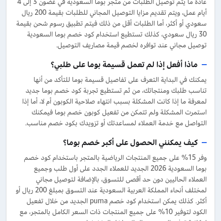
عادة ما يتم توصيل الطلبات من متجر بوما السعودية في غضون 3 إلى 4
أيام عمل، ويتم تقديم مزايا التوصيل المجاني للطلبات بقيمة 200 ريال
سعودي أو أكثر، أما الطلبات أقل من ذلك فيتم تطبيق رسوم شحن بقيمة
30 ريال سعودي، كذلك تستطيع استخدام كود خصم بوما السعودية
توصيل مجاني عند توافره لخصم قيمة مصاريف التوصيل.
ماذا أفعل إذا لم تعمل قسيمة بوما على طلبي؟
يمكنك في البداية التعرف على تفاصيل قسيمة بوما للتأكد من أنها
تناسب طلبك ومنتجاتك، من ثم تستطيع تجربة كود خصم بوما جديد
لمعرفة ما إذا كانت المشكلة بسبب انتهاء صلاحية الكوبون أم لا، أما إذا
استمرت المشكلة ولم تتمكن من تفعيل كوبون خصم بوما فيمكنك
التواصل مع خدمة العملاء لمساعدتك أو تزويدك بكود خصم مناسب.
كيف يمكنني الحصول على أكبر خصم بوما؟
وفر 15% على جميع المنتجات الرياضية بالمتجر باستخدام كود خصم
بوما السعودية 2026 الجديد للعملاء الجدد على أول طلب وجميع
العملاء الحاليين دون حد أقصى للتسوق، بالإضافة لتوصيل مجاني
لمختلف أنحاء المملكة العربية السعودية عند التسوق بمبلغ 200 ريال أو
أكثر. كذلك يمكن استخدام كود خصم puma الجديد من خلال تفعيل
الكود لتوفير 10% على جميع المنتجات ذات السعر الكامل بالمتجر، مع