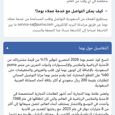
مخفضة في أي وقت من العام.
كيف يمكن التواصل مع خدمة عملاء بوما؟
يستطيع العملاء من السعودية التواصل وطلب المساعدة من خدمة عملاء
بوما عن طريق مراسلة البريد الإلكتروني service-sa@puma.com ما بين
التاسعة صباحا إلى التاسعة مساءً عدا الجمعة والسبت.
التفاصيل حول بوما
انسخ كود خصم بوما 2026 الحصري لتوفير 15% من قيمة مشترياتك من
الأحذية الرياضية والملابس والإكسسوارات وأدوات التمرين من متجر puma
السعودية، بالإضافة إلى كوبون بوما أول طلب والعروض والتخفيضات حتى
60% على القطع المختارة، كما يقدم متجر بوما مزايا التوصيل المجاني
للطلبات بقيمة 200 ريال سعودي أو أكثر بكافة أنحاء المملكة العربية
السعودية.
وتعتبر علامة بوما التجارية أحد أشهر العلامات التجارية المتخصصة في
الأحذية والملابس الرياضية في العالم، والتي كان انطلاقها في عام 1948،
وأخذت في التوسع والانتشار بمختلف أنحاء العالم، لتصل مبيعاتها إلى أكثر
من 8 مليارات دولار في عام 2023، مع رعايتها للعديد من الأندية
والمنتخبات الرياضية وأشهر اللاعبين في مختلف البلدان، وفروع بيع تشمل