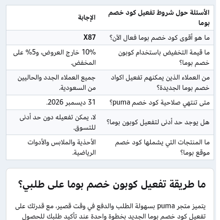
الأسئلة حول شروط تفعيل كود خصم 
الإجابة
بوما
ما هو أقوى كود خصم بوما فعال الآن؟
X87
ما قيمة التخفيض باستخدام كوبون 
10% خارج العروض، و5% على 
خصم بوما؟
المخفض.
من العملاء الذين يمكنهم تفعيل اكواد 
جميع العملاء الجدد والحاليين 
خصم بوما الجديدة؟
من السعودية.
متى تنتهي صلاحية كود خصم puma؟
31 ديسمبر 2026.
لا، يمكن تفعيله دون حد أدنى 
هل يوجد حد أدنى لتفعيل كوبون بوما؟
للتسوق.
ما المنتجات التي يشملها كود خصم 
الأحذية والملابس والأدوات 
موقع بوما؟
الرياضية.
ما طريقة تفعيل كوبون خصم بوما على طلبي؟
يتميز متجر puma بسهولة الطلب والدفع في وقت قصير، مع قدرتك على
تفعيل كود خصم بوما الجديد بخطوة واحدة عند تأكيد طلبك للحصول