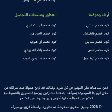
كود خصم علي اكسبريس
أزياء وموضة
العطور ومنتجات التجميل
كود خصم نمشي
كود خصم فرست كراي
كود خصم فارفيتش
كود خصم نايس ون
كود خصم ستايلي
كود خصم اي هيرب
كود خصم اناس
كود خصم باث اند بودي
كود خصم ترينديول
كود خصم ذا بودي شوب
نحن نساعدك على التوفير في كل شيء، وكذلك قد نربح عمولة عند شرائك من
خلال الروابط الموجودة بموقعنا بصفتنا مشاركون ببرامج للتسويق بالعمولة مع
الكثير من المواقع، منها أمازون ونون وغيرها من المتاجر.
© 2026 جميع الحقوق محفوظة. تم تطويره بواسطة فريق ووسيرف.