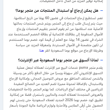
إمكانية توفير المزيد من المال داخل التخفيضات.
هل يمكن إرجاع أو استبدال المنتجات من متجر بوما؟
نعم، تستطيع إرجاع المنتجات في غضون 60 يومًا من تاريخ استلامها،
حيث يتم إرسال طلب إرجاع إلى المتجر، ويتم شحن المنتجات بحالتها
الأصلية عند استلامها، من ثم يقوم المتجر بتقييم المنتجات وإرجاع
الأموال المدفوعة إلى بطاقتك الائتمانية أو بطاقة الخصم المستخدمة عند
الشراء في غضون 14 يومًا. مع العلم أن قيمة كود خصم بوما المستخدم
لن تكون متضمنة في الأموال المستردة. ولمعرفة المزيد عن سياسة
وطريقة الإرجاع من موقع بوما السعودية انقر
هنا
.
لماذا أتسوق من متجر بوما السعودية عبر الإنترنت؟
يقدم متجر puma خدمات البيع عبر الإنترنت لعملائه لجعل عملية
التسوق الإلكتروني أكثر سهولة ويسرًا من خلال الدفع بأكثر من وسيلة
والشحن لمختلف المناطق مع عروض التوصيل المجاني، وإمكانية الإرجاع
والاستبدال، بالإضافة لمدونة مميزة تضم العديد من النصائح المفيدة
للرياضين في مختلف أنواع الرياضات. كما يهتم المتجر بإتاحة التخفيضات
والعروض المتجددة لعملائه الجدد والحاليين باستمرار، فضلا عن إمكانية
تطبيق كود خصم بوما 2026 الجديد لعملاء السعودية حتى يتسنى لهم
الحصول على أرقى الملابس والأحذية ولوازم الرياضة عالية الجودة بأسعار