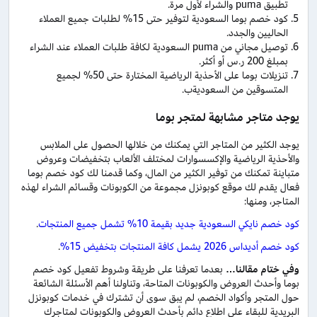
تطبيق puma والشراء لأول مرة.
كود خصم بوما السعودية لتوفير حتى 15% لطلبات جميع العملاء
الحاليين والجدد.
توصيل مجاني من puma السعودية لكافة طلبات العملاء عند الشراء
بمبلغ 200 ر.س أو أكثر.
تنزيلات بوما على الأحذية الرياضية المختارة حتى 50% لجميع
المتسوقين من السعوديةب.
يوجد متاجر مشابهة لمتجر بوما
يوجد الكثير من المتاجر التي يمكنك من خلالها الحصول على الملابس
والأحذية الرياضية والإكسسوارات لمختلف الألعاب بتخفيضات وعروض
متباينة تمكنك من توفير الكثير من المال، وكما قدمنا لك كود خصم بوما
فعال يقدم لك موقع كوبونزل مجموعة من الكوبونات وقسائم الشراء لهذه
المتاجر، ومنها:
كود خصم نايكي السعودية جديد بقيمة 10% تشمل جميع المنتجات
.
كود خصم أديداس 2026 يشمل كافة المنتجات بتخفيض 15%
.
وفي ختام مقالنا
…
بعدما تعرفنا على طريقة وشروط تفعيل كود خصم
بوما وأحدث العروض والكوبونات المتاحة، وتناولنا أهم الأسئلة الشائعة
حول المتجر وأكواد الخصم، لم يبق سوى أن تشترك في خدمات كوبونزل
البريدية للبقاء على اطلاع دائم بأحدث العروض والكوبونات لمتاجرك