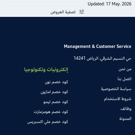
Updated:
17 May، 2026
تصفية العروض
Management & Customer Service
حي النسيم الشرقي، الرياض 14241
من نحن
إلكترونيات وتكنولوجيا
اتصل بنا
كود خصم نون
سياسة الخصوصية
كود خصم امازون
شروط الاستخدام
كود خصم تيمو
وظائف
كود خصم هومزمارت
المدونة
كود خصم علي اكسبريس