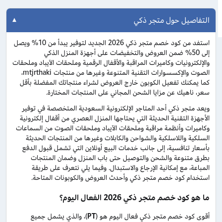
التفاصيل حول متجر ذكي
استفد من كود خصم متجر ذكي 2026 الجديد لتوفير يبدأ من 10% ويصل
إلى 50% ضمن العروض والتخفيضات على أجهزة المنزل الذكي
والإلكترونيات وكاميرات المراقبة والأقفال الرقمية وملحقات الآيباد وملحقات
الصوت والإكسسوارات التقنية المتنوعة وغيرها من منتجات mtjrthaki،
كما يمكنك تفعيل الكوبون خارج العروض لشراء منتجاتك المفضلة بأقل
سعر، ناهيك عن مزايا الشحن المجاني على المنتجات المختارة.
ويعد متجر ذكي أحد المتاجر الإلكترونية السعودية المتخصصة في توفير
الأجهزة التقنية الحديثة التي يحتاجها المنزل العصري من أقفال إلكترونية
وكاميرات وأنظمة مراقبة وملحقات الآيباد وملحقات الصوت من السماعات
السلكية واللاسلكية والشواحن والكابلات وغيرها من المنتجات الحديثة
بأسعار تنافسية، إلى جانب خدمات البيع أونلاين التي تشمل قبول الدفع
بطرق متنوعة والشحن والتوصيل حتى باب المنزل وضمان المنتجات
المباعة، مع إمكانية الإرجاع والاستبدال. وفيما يلي نتعرف على طريقة
استخدام كود خصم متجر ذكي وأحدث العروض والكوبونات المتاحة.
ما هو كود خصم متجر ذكي 2026 الفعال اليوم؟
أقوى كود خصم متجر ذكي فعال اليوم هو (
PT
)، والذي يشمل جميع