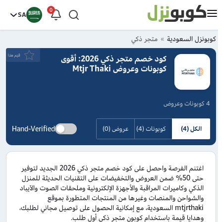
0
SA
كوبونزل السعودية
متجر ذكي
قيَم هذا
كود خصم متجر ذكي 2026: أقوى
كوبونات وعروض Mtjr Thaki
4 كوبونات وعروض
Hand-Verified
الكل (4)
كوبونات (4)
عروض (0)
اغتنم الفرصة واحصل على كود خصم متجر ذكي 2026 الجديد لتوفير
حتى 50% ضمن العروض والتخفيضات على التقنيات الحديثة للمنزل
الذكي وكاميرات المراقبة والأجهزة الإلكترونية وملحقات الصوت والآيباد
والشواحن والمنصات وغيرها من المنتجات المتطورة بموقع
mtjrthaki السعودية، مع إمكانية الحصول على توصيل مجاني لطلبك،
وهدايا قيمة باستخدام كوبون متجر ذكي أول طلب.