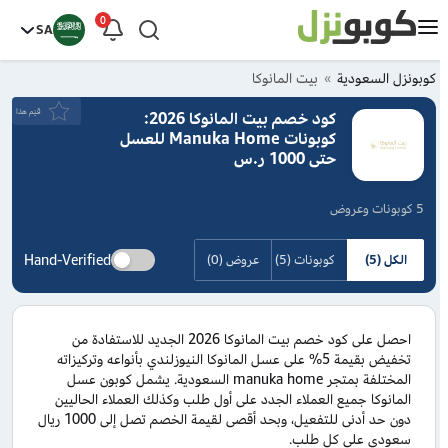
0
SA
كوبونزل السعودية
بيت المانوكا
قيَم هذا
كود خصم بيت المانوكا 2026:
كوبونات Manuka Home للعسل
حتى 1000 ر.س
5 كوبونات وعروض
Hand-Verified
الكل (5)
كوبونات (5)
عروض (0)
احصل على كود خصم بيت المانوكا 2026 الجديد للاستفادة من
تخفيض بقيمة 5% على عسل المانوكا النيوزلندي بأنواعه وتركيزاته
المختلفة بمتجر manuka home السعودية. يشمل كوبون عسل
المانوكا جميع العملاء الجدد على أول طلب وكذلك العملاء الحاليين
دون حد أدنى للتفعيل، وبحد أقصى لقيمة الخصم تصل إلى 1000 ريال
سعودي على كل طلب.