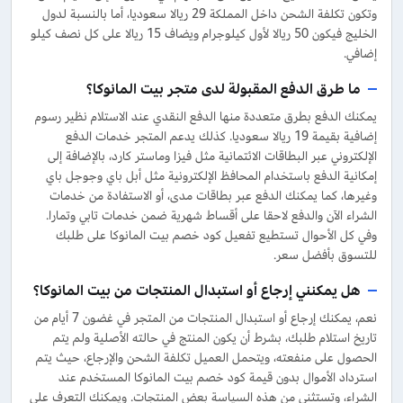
وتكون تكلفة الشحن داخل المملكة 29 ريالا سعوديا، أما بالنسبة لدول
الخليج فيكون 50 ريالا لأول كيلوجرام ويضاف 15 ريالا على كل نصف كيلو
إضافي.
ما طرق الدفع المقبولة لدى متجر بيت المانوكا؟
يمكنك الدفع بطرق متعددة منها الدفع النقدي عند الاستلام نظير رسوم
إضافية بقيمة 19 ريالا سعوديا. كذلك يدعم المتجر خدمات الدفع
الإلكتروني عبر البطاقات الائتمانية مثل فيزا وماستر كارد، بالإضافة إلى
إمكانية الدفع باستخدام المحافظ الإلكترونية مثل أبل باي وجوجل باي
وغيرها، كما يمكنك الدفع عبر بطاقات مدى، أو الاستفادة من خدمات
الشراء الآن والدفع لاحقا على أقساط شهرية ضمن خدمات تابي وتمارا.
وفي كل الأحوال تستطيع تفعيل كود خصم بيت المانوكا على طلبك
للتسوق بأفضل سعر.
هل يمكنني إرجاع أو استبدال المنتجات من بيت المانوكا؟
نعم، يمكنك إرجاع أو استبدال المنتجات من المتجر في غضون 7 أيام من
تاريخ استلام طلبك، بشرط أن يكون المنتج في حالته الأصلية ولم يتم
الحصول على منفعته، ويتحمل العميل تكلفة الشحن والإرجاع، حيث يتم
استرداد الأموال بدون قيمة كود خصم بيت المانوكا المستخدم عند
الشراء، وتستثنى من هذه السياسة بعض المنتجات. ويمكنك التعرف على