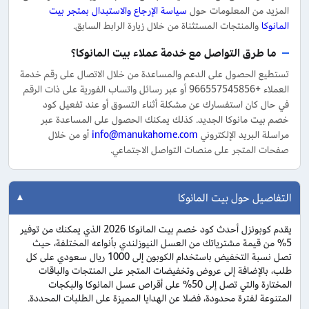
المزيد من المعلومات حول
سياسة الإرجاع والاستبدال بمتجر بيت
المانوكا
والمنتجات المستثناة من خلال زيارة الرابط السابق.
ما طرق التواصل مع خدمة عملاء بيت المانوكا؟
تستطيع الحصول على الدعم والمساعدة من خلال الاتصال على رقم خدمة
العملاء +966557545856 أو عبر رسائل واتساب الفورية على ذات الرقم
في حال كان استفسارك عن مشكلة أثناء التسوق أو عند تفعيل كود
خصم بيت مانوكا الجديد. كذلك يمكنك الحصول على المساعدة عبر
مراسلة البريد الإلكتروني
info@manukahome.com
أو من خلال
صفحات المتجر على منصات التواصل الاجتماعي.
التفاصيل حول بيت المانوكا
يقدم كوبونزل أحدث كود خصم بيت المانوكا 2026 الذي يمكنك من توفير
5% من قيمة مشترياتك من العسل النيوزلندي بأنواعه المختلفة، حيث
تصل نسبة التخفيض باستخدام الكوبون إلى 1000 ريال سعودي على كل
طلب، بالإضافة إلى عروض وتخفيضات المتجر على المنتجات والباقات
المختارة والتي تصل إلى 50% على أقراص عسل المانوكا والبكجات
المتنوعة لفترة محدودة، فضلا عن الهدايا المميزة على الطلبات المحددة.