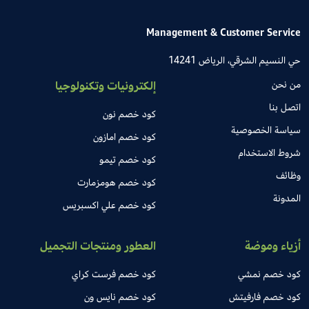
Management & Customer Service
حي النسيم الشرقي، الرياض 14241
من نحن
إلكترونيات وتكنولوجيا
اتصل بنا
كود خصم نون
سياسة الخصوصية
كود خصم امازون
شروط الاستخدام
كود خصم تيمو
وظائف
كود خصم هومزمارت
المدونة
كود خصم علي اكسبريس
أزياء وموضة
العطور ومنتجات التجميل
كود خصم نمشي
كود خصم فرست كراي
كود خصم فارفيتش
كود خصم نايس ون