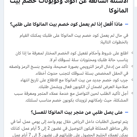
الاسئلة الشائعة عن اكواد وكوبونات خصم بيت
المانوكا
ماذا أفعل إذا لم يعمل كود خصم بيت المانوكا على طلبي؟
في حال لم يعمل كود خصم بيت المانوكا على طلبك يمكنك القيام
بالخطوات التالية:
اطلع على شروط وأحكام تفعيل كود الخصم المختار لمعرفة ما إذا كان
يناسب حالة طلبك ومحتويات سلة تسوقك أم لا.
تأكد من إدخال الرمز الترويجي بصورة صحيحة، وننصح بنسخ الرمز ولصقه
في الحقل المخصص بسلة تسوقك لتجنب حدوث أخطاء.
جرب كود خصم جديد من بيت المانوكا مع الاطلاع على تاريخ انتهاء
صلاحية العرض لضمان أن الكوبون فعال ويشمل طلبك.
أجل تأكيد الطلب لحين التواصل مع خدمة عملاء المتجر ومعرفة سبب
المشكلة، حيث بإمكانهم تزويدك بكوبون خصم مناسب لسلتك.
متى يصل طلبي من متجر بيت المانوكا للعسل؟
يتم توصيل الطلبات داخل الرياض خلال يوم واحد إلى يومي عمل، أما في
باقي مناطق المملكة فيكون التوصيل في غضون 2 إلى 5 أيام عمل، كذلك
يمكن لعملاء الخليج الحصول على طلباتهم في غضون 3 إلى 7 أيام عمل.