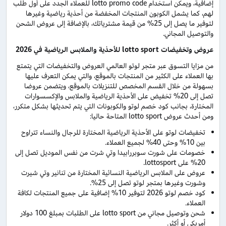
إضافية، ويمكن استخدام lotto promo code للعملاء الجدد على أول طلب
لهم، كما يشمل الكوبون المنتجات المخفضة من أحذية رياضية وغيرها
لتوفير ما يصل إلى 25% من قيمة مشترياتك، بالإضافة إلى عروض الشحن
والتوصيل المجاني.
عروض وتخفيضات
lotto sport
للأحذية والملابس الرياضية في 2026
من مزايا التسوق عبر متجر لوتو العالمي العروض والتخفيضات التي يتمتع
بها العملاء على الكثير من المنتجات بالموقع، والتي يمكن التعرف عليها
بسهولة من خلال القسم المخصص للتنزيلات بالموقع، ويتضمن عروضا
تصل إلى 20% تخفيض على الأحذية الرياضية والملابس والإكسسوارات
المختارة، بجانب كود خصم لوتو والكوبونات التي يتم تحديثها بشكل متكرر،
ومن أحدث عروض lotto sport المتاحة حاليا:
تخفيضات لوتو على الأحذية الرياضية المختارة للرجال والنساء تتراوح
بين 10% وحتى 40% لجميع العملاء.
خصومات على شورت سوبررابيدا وتي شرت من نفس الموديل تصل إلى
20% على lottosport.
عروض على الملابس الرياضية النسائية المختارة من تنانير وتي شيرت
وشورت وغيرها بمتجر لوتو تصل إلى 25%.
كود خصم لوتو 2026 لتوفير 10% إضافية على جميع المنتجات لكافة
العملاء.
شحن وتوصيل مجاني من lotto sport على الطلبات بمبلغ 100 دولار
أمريكي أو أكثر.