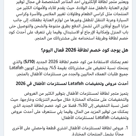
ويعتبر متجر لطافة الإلكتروني أحد المتاجر المتخصصة في مجال توفير
لوازم العناية بالطفل منذ الولادة، حيث يقدم للآباء والأمهات الكثير من
المنتجات مثل كراسي الطعام وطاولات تغيير الملابس والأسرة وكراسي
السيارة وعربة التنقل للطفل وغيرها من لوازم العناية بطفلك، إلى جانب
مزايا البيع أونلاين التي تشمل الدفع بطرق متنوعة والشحن والتوصيل حتى
باب المنزل وإمكانية الإرجاع أو الاستبدال، وفيما يلي نتعرف على أحدث كود
خصم لطافة وطريقة استخدامه على مشترياتك من المتجر.
هل يوجد كود خصم لطافة 2026 فعال اليوم؟
نعم يمكنك الاستفادة من كود خصم لطافة 2026 الجديد (
SJ10
) والذي
يمنحك نسبة تخفيض على مشترياتك بقيمة 5%، ويشمل كوبون Latafah
جميع طلبات العملاء الحاليين والجدد من مستلزمات الأطفال بالمتجر.
أحدث عروض وتخفيضات
Latafah
لمستلزمات الأطفال في 2026
يتميز متجر لطافة لمستلزمات الأطفال بتوفير الكثير من العروض
والتخفيضات على منتجاته المختارة خلال مواسم التنزيلات وخارجها، حيث
تصل نسبة التخفيض إلى 30%، فضلا عن كود خصم لطافة الجديد الذي
يمكنك من توفير المزيد من المال، وفيما يلي سنتعرف على أحدث عروض
وتخفيضات Latafah لمستلزمات الأطفال:
عروض لطافة لمستلزمات الأطفال اشتري قطعة واحصلي على الأخرى
مجانًا يشمل المنتجات المختارة.