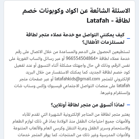
الاسئلة الشائعة عن اكواد وكوبونات خصم
لطافة - Latafah
كيف يمكنني التواصل مع خدمة عملاء متجر لطافة
لمستلزمات الأطفال؟
تستطيعين الحصول على الدعم والمساعدة من خلال الاتصال على رقم
خدمة عملاء لطافة +966554504864 أو عبر رسائل واتساب الفورية على
نفس الرقم، وذلك في حال واجهتك مشكلة أثناء التسوق أو عند تفعيل
كود خصم لطافة الجديد، كما يمكنك الاستفسار من خلال البريد
الإلكتروني للمتجر latafahkids@gmail.com أو عبر صفحات متجر
latafah على منصات التواصل الاجتماعي فيسبوك وإكس وسناب شات
وإنستقرام وغيرها.
لماذا أتسوق من متجر لطافة أونلاين؟
يعتبر متجر لطافة من المتاجر الإلكترونية الشهيرة التي تقدم للآباء
والأمهات جميع احتياجات الطفل منذ الولادة بماذ في ذلك لوازم الطعام
والاستحمام وسرير الطفل وعربة التنقل وكرسي العام والألعاب المتنوعة
والأدوات المدرسية وغير ذلك من المنتجات، كما يوفر المتجر خدمات