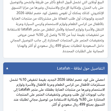
البيع أونلاين التي تشمل قبول الدفع بأكثر من طريقة والشحن والتوصيل
حتى باب المنزل، وإمكانية الإرجاع والاستبدال، وغيرها من مزايا التسوق
الإلكتروني. كذلك يمكنك أن تقومي بتفعيل كود خصم لطافة 2026
الجديد وكوبونات أول طلب الفعالة على مشترياتك من منتجات العناية
بالأطفال من كراسي الطعام ولوازم الاستحمام وكرسي السيارة وعربة
التنقل والأسرة ولوازم الحماية والأمان للطفل من متجر latafah للاستفادة
من تخفيضات بقيمة تبدأ من 10% وتصل إلى 50% ضمن عروض
وتخفيضات المتجر على المنتجات المختارة، إلى جانب التوصيل المجاني
داخل السعودية للطلبات بمبلغ 499 ريال سعودي أو أكثر والهدايا
المجانية على الطلبات المحددة.
التفاصيل حول لطافة - Latafah
احصلي على كود خصم لطافة 2026 الجديد بقيمة تخفيض 10% تشمل
مستلزمات الأطفال من كراسي الطعام وعربة الأطفال والأسرة ولوازم
الاستحمام وغيرها من منتجات العناية بطفلك على متجر Latafah إلى
جانب كوبونات أول طلب وعروض وتخفيضات المتجر على المنتجات
المختارة حتى 30% وإمكانية الاستفادة من توصيل مجاني لطلبك عند
التسوق بمبلغ 499 ريال سعودي أو أكثر.