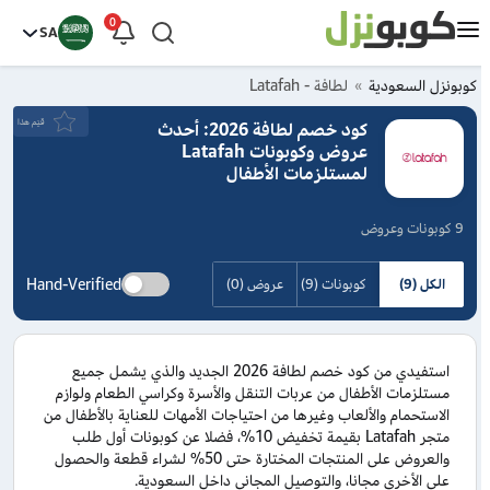
0
SA
كوبونزل السعودية
لطافة - Latafah
قيَم هذا
كود خصم لطافة 2026: أحدث
عروض وكوبونات Latafah
لمستلزمات الأطفال
9 كوبونات وعروض
Hand-Verified
الكل (9)
كوبونات (9)
عروض (0)
استفيدي من كود خصم لطافة 2026 الجديد والذي يشمل جميع
مستلزمات الأطفال من عربات التنقل والأسرة وكراسي الطعام ولوازم
الاستحمام والألعاب وغيرها من احتياجات الأمهات للعناية بالأطفال من
متجر Latafah بقيمة تخفيض 10%، فضلا عن كوبونات أول طلب
والعروض على المنتجات المختارة حتى 50% لشراء قطعة والحصول
على الأخرى مجانا، والتوصيل المجاني داخل السعودية.