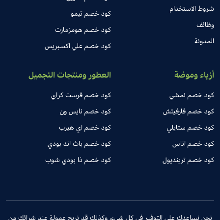
شروط الاستخدام
كود خصم تيمو
وظائف
كود خصم هومزمارت
المدونة
كود خصم علي اكسبريس
أزياء وموضة
العطور ومنتجات التجميل
كود خصم نمشي
كود خصم فرست كراي
كود خصم فارفيتش
كود خصم نايس ون
كود خصم ستايلي
كود خصم اي هيرب
كود خصم اناس
كود خصم باث اند بودي
كود خصم ترينديول
كود خصم ذا بودي شوب
نحن نساعدك على التوفير في كل شيء، وكذلك قد نربح عمولة عند شرائك من