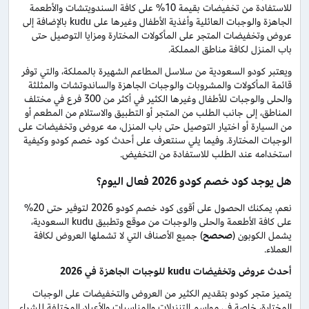
للاستفادة من تخفيضات بقيمة 10% على كافة السندويتشات والأطعمة
الجاهزة والوجبات العائلية وأغذية الأطفال وغيرها على kudu بالإضافة إلى
عروض وتخفيضات المتجر على المأكولات المختارة ومزايا التوصيل حتى
باب المنزل لكافة مناطق المملكة.
ويعتبر كودو السعودية من سلاسل المطاعم الشهيرة بالمملكة، والتي توفر
قائمة المأكولات والمشروبات والوجبات الجاهزة والساندوتشات والمثلثة
والحلى والوجبات للأطفال وغيرها الكثير في أكثر من 300 فرع في مختلف
المناطق، إلى جانب الطلب من المتجر أو التطبيق والاستلام من المطعم أو
من السيارة أو اختيار التوصيل حتى باب المنزل، مه عروض وتخفيضات على
الوجبات المختارة. وفيما يلي سنتعرف على أحدث كود خصم كودو وكيفية
استخدامه عند الطلب للاستفادة من التخفيض.
هل يوجد كود خصم كودو 2026 فعال اليوم؟
نعم، يمكنك الحصول على أقوى كود خصم كودو 2026 لتوفير حتى 20%
على كافة الأطعمة والحلى والوجبات من موقع وتطبيق kudu السعودية،
يشمل الكوبون (
صحصح
) جميع الأصناف التي لا تشملها العروض لكافة
العملاء.
أحدث عروض وتخفيضات
kudu
للوجبات الجاهزة في 2026
يتميز متجر كودو بتقديم الكثير من العروض والتخفيضات على الوجبات
المختارة، خاصة في مواسم التنزيلات والمناسبات والأعياد المختلفة للشراء