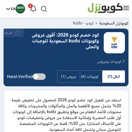
0
SA
كوبونزل السعودية
كودو - kudu
قيَم هذا
كود خصم كودو 2026: أقوى عروض
وكوبونات kudu السعودية للوجبات
والحلى
7 كوبونات وعروض
Hand-Verified
الكل (7)
كوبونات (6)
عروض (1)
استفد من تفعيل كود خصم كودو 2026 للحصول على تخفيض بقيمة
20% يشمل جميع الأطعمة والحلى والمأكولات والمشروبات وكافة
محتويات قائمة الطعام من موقع وتطبيق kudu بالإضافة إلى كوبونات
أول طلب الحصرية وإمكانية الاستفادة من عروض وتخفيضات كودو
على الأصناف المختارة حتى 50%، فضلا عن الكوبونات المخصصة
للتوصيل مجاني وتشمل كافة أنحاء السعودية.