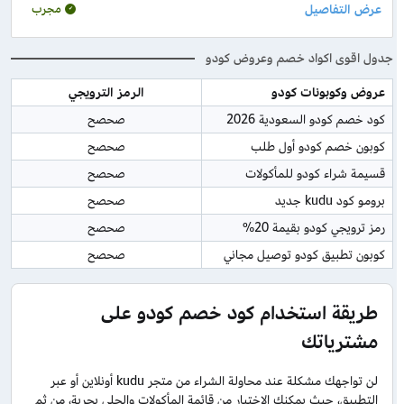
مجرب
جدول اقوى اكواد خصم وعروض كودو
عروض وكوبونات كودو
الرمز الترويجي
كود خصم كودو السعودية 2026
صحصح
كوبون خصم كودو أول طلب
صحصح
قسيمة شراء كودو للمأكولات
صحصح
برومو كود kudu جديد
صحصح
رمز ترويجي كودو بقيمة 20%
صحصح
كوبون تطبيق كودو توصيل مجاني
صحصح
طريقة استخدام كود خصم كودو على
مشترياتك
لن تواجهك مشكلة عند محاولة الشراء من متجر kudu أونلاين أو عبر
التطبيق، حيث يمكنك الاختيار من قائمة المأكولات والحلى بحرية، من ثم