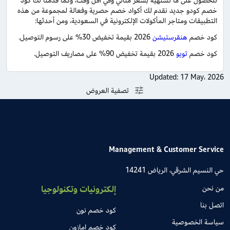
للحصول على ما تشتهيه بسعر مثالي وفي أقل وقت، وكما قدمنا لك كود
خصم كودو جديد نقدم لك أكواد خصم حصرية وفعالة لمجموعة من هذه
التطبيقات ومتاجر المأكولات الإلكترونية في السعودية، ومن أحدثها:
كود خصم
هنقرستيشن
2026 بقيمة تخفيض 30% على رسوم التوصيل.
كود خصم
تويو
2026 بقيمة تخفيض 90% على مصاريف التوصيل.
Updated:
17 May، 2026
تصفية العروض
Management & Customer Service
حي النسيم الشرقي، الرياض 14241
من نحن
إلكترونيات وتكنولوجيا
اتصل بنا
كود خصم نون
سياسة الخصوصية
كود خصم امازون