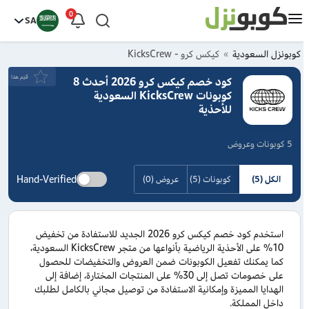
0
SA
كوبونزل السعودية
كيكس كرو - KicksCrew
قيَم هذا
كود خصم كيكس كرو 2026 أحدث 8
كوبونات KicksCrew السعودية
للأحذية
5 كوبونات وعروض
Hand-Verified
الكل (5)
كوبونات (5)
عروض (0)
استخدم كود خصم كيكس كرو 2026 الجديد للاستفادة من تخفيض
10% على الأحذية الرياضية بأنواعها من متجر KicksCrew السعودية،
كما يمكنك تفعيل الكوبونات ضمن العروض والتخفيضات للحصول
على خصومات تصل إلى 30% على المنتجات المختارة، إضافة إلى
الهدايا المميزة وإمكانية الاستفادة من توصيل مجاني بالكامل لطلبك
داخل المملكة.