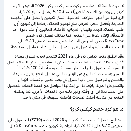
لا تفوت فرصة الاستفادة من كود خصم كيكس كرو 2026 المتوفر الآن على
كوبونزل ويضمن لك خصمًا فوريًّا بنسبة 10% يشمل جميع الأحذية
الرياضية من أشهر الماركات العالمية. انسخ الكوبون واحصل على أحذيتك
الجديدة بأفضل سعر، العرض سارٍ لجميع العملاء، إضافة إلى كوبون أول
طلب للعملاء الجدد والهدايا المجانية للأعضاء الحاليين أو عند دعوة أحد
الأصدقاء لإلقاء نظرة على المتجر، كما يمكنك تفعيل كود خصم
KicksCrew ضمن العروض للاستفادة من خصومات حتى 40% على
المنتجات المختارة والحصول على توصيل مجاني لطلبك داخل السعودية.
وقد انطلق متجر كيكس كرو في عام 2021 لتقديم تجربة تسوق مميزة
لأشهر ماركات الأحذية العالمية، حيث يمكن للعملاء من يمكن للعملاء داخل
السعودية الحصول عليها بأسعار معقولة وجودة أصلية 100%، كما أن
المتجر يقدم خدمات البيع عبر الإنترنت التي تشمل الدفع بطرق متنوعة،
والشحن والتوصيل حتى باب المنزل في وقت قصير، وخدمات الإبدال
والاسترجاع المرنة، بالإضافة إلى إمكانية التواصل مع خدمة العملاء للحصول
على المساعدة في أي وقت، وغير ذلك من الخدمات الأخرى. كما يمكنك
المتجر من متابعة أحدث صيحات الأحذية بسهولة في مكان واحد.
ما هو كود خصم كيكس كرو؟
تستطيع تفعيل كود خصم كيكس كرو 2026 الجديد (
ZZ19
) للحصول على
تخفيض 10% على كافة الأحذية الرياضية. كوبون خصم KicksCrew فعال