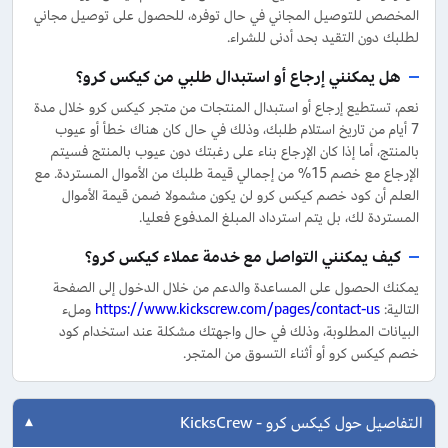
المخصص للتوصيل المجاني في حال توفره، للحصول على توصيل مجاني
لطلبك دون التقيد بحد أدنى للشراء.
هل يمكنني إرجاع أو استبدال طلبي من كيكس كرو؟
نعم، تستطيع إرجاع أو استبدال المنتجات من متجر كيكس كرو خلال مدة
7 أيام من تاريخ استلام طلبك، وذلك في حال كان هناك خطأ أو عيوب
بالمنتج، أما إذا كان الإرجاع بناء على رغبتك دون عيوب بالمنتج فسيتم
الإرجاع مع خصم 15% من إجمالي قيمة طلبك من الأموال المستردة. مع
العلم أن كود خصم كيكس كرو لن يكون مشمولا ضمن قيمة الأموال
المستردة لك، بل يتم استرداد المبلغ المدفوع فعليا.
كيف يمكنني التواصل مع خدمة عملاء كيكس كرو؟
يمكنك الحصول على المساعدة والدعم من خلال الدخول إلى الصفحة
التالية:
https://www.kickscrew.com/pages/contact-us
وملء
البيانات المطلوبة، وذلك في حال واجهتك مشكلة عند استخدام كود
خصم كيكس كرو أو أثناء التسوق من المتجر.
التفاصيل حول كيكس كرو - KicksCrew