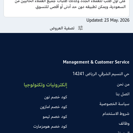
على أول طلب للعملاء الجدد وكذلك طلبات جميع العملاء الحاليين من
السعودية، ويمكن تطبيقه دون حد أدنى أو أقصى للتسوق.
Updated:
23 May، 2026
تصفية العروض
Management & Customer Service
حي النسيم الشرقي، الرياض 14241
من نحن
إلكترونيات وتكنولوجيا
اتصل بنا
كود خصم نون
سياسة الخصوصية
كود خصم امازون
شروط الاستخدام
كود خصم تيمو
وظائف
كود خصم هومزمارت