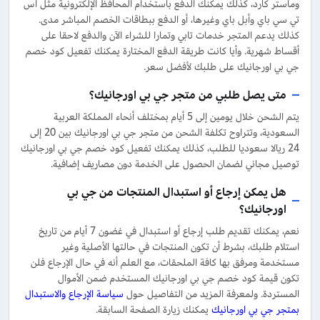
وماستر كارد، كذلك يمكنك الدفع باستخدام المحافظ الإلكترونية مثل اس
تي سي باي وأبل باي وغيرها، أو الدفع ببطاقات الخصم المباشر مدى.
كذلك يدعم المتجر خدمات تابي وتمارا للشراء الآن والدفع لاحقا على
أقساط شهرية. وأيا كانت طريقة الدفع المختارة يمكنك تفعيل كود خصم
جي بي اورجانيك على طلبك لأفضل سعر.
متى يصل طلبي من متجر جي بي اورجانيك؟
يتم الشحن خلال يومين إلى 5 أيام بمختلف أنحاء المملكة العربية
السعودية، وتتراوح تكلفة الشحن من متجر جي بي اورجانيك بين 20 إلى
24 ريالا سعوديا للطلب، كذلك يمكنك تفعيل كود خصم جي بي اورجانيك
توصيل مجاني لضمان الحصول على الخدمة دون مصاريف إضافية.
هل يمكن إرجاع أو استبدال المنتجات من جي بي
اورجانيك؟
نعم، يمكنك تقديم طلب إرجاع أو استبدال في غضون 7 أيام من تاريخ
استلام طلبك، بشرط أن تكون المنتجات في حالتها الأصلية وغير
مستخدمة ومرفق بها كافة الملحقات، مع العلم أنه في حال الإرجاع فلن
تكون قيمة كود خصم جي بي اورجانيك المستخدم ضمن الأموال
المستردة. ولمعرفة المزيد من التفاصيل حول
سياسة الإرجاع والاستبدال
بمتجر جي بي اورجانيك
يمكنك زيارة الصفحة السابقة.