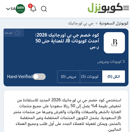
0
SA
كوبونزل السعودية
جي بي اورجانيك
قيَم هذا
كود خصم جي بي اورجانيك 2026:
أحدث كوبونات JB للعناية حتى 50
ر.س
5 كوبونات وعروض
Hand-Verified
الكل (5)
كوبونات (5)
عروض (0)
استخدمي كود خصم جي بي اورجانيك 2026 الجديد للاستفادة من
تخفيض بقيمة 4% يصل إلى 50 ريالا سعوديا على جميع منتجات
العناية بالشعر والصبغات والأدوات والفرش وغيرها من منتجات متجر
jb السعودية. يشمل الكوبون المنتجات المخفضة وغير المخفضة
بالمتجر، ويمكن تفعيله للعملاء الجدد على أول طلب وجميع العملاء
الحاليين.