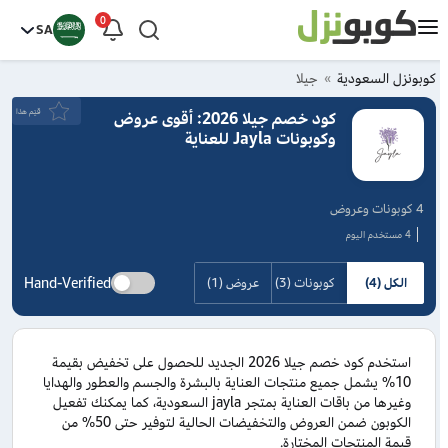
0
SA
كوبونزل السعودية
جيلا
قيَم هذا
كود خصم جيلا 2026: أقوى عروض
وكوبونات Jayla للعناية
4 كوبونات وعروض
4 مستخدم اليوم
Hand-Verified
الكل (4)
كوبونات (3)
عروض (1)
استخدم كود خصم جيلا 2026 الجديد للحصول على تخفيض بقيمة
10% يشمل جميع منتجات العناية بالبشرة والجسم والعطور والهدايا
وغيرها من باقات العناية بمتجر jayla السعودية، كما يمكنك تفعيل
الكوبون ضمن العروض والتخفيضات الحالية لتوفير حتى 50% من
قيمة المنتجات المختارة.