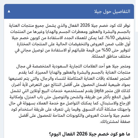
التفاصيل حول جيلا
نوفر لك كود خصم جيلا 2026 الفعال والذي يشمل جميع منتجات العناية
بالجسم والبشرة والعطور ومعطرات الجسم والهدايا وغيرها من المنتجات
بتخفيض 10%، كما يمكن للعملاء الجدد الاستفادة من كوبون خصم جيلا
أول طلب ضمن العروض والتخفيضات الحالية على المنتجات المختارة
لتوفير حتى 50% من قيمة طلباتهم أو الاستفادة من توصيل مجاني في
مختلف مناطق المملكة.
ومتجر جيلا هو أحد العلامات التجارية السعودية المتخصصة في مجال
منتجات العناية بالجسم والبشرة والعطور والهدايا المميزة، كما يقدم
المتجر لعملائه باقات العناية المتكاملة للنساء والرجال، والتي يتم تصنيعها
بمواد طبيعية لضمان الحصول على أفضل النتائج دون التعرض لأية أضرار،
كذلك فإن متجر jayla يقدم لمستخدميه خدمات البيع أونلاين التي تشمل
قبول الدفع بأكثر من طريقة، والشحن والتوصيل حتى باب المنزل، وإمكانية
الإرجاع والاستبدال، كما يمكنك التواصل مع خدمة العملاء بسهولة في حال
واجهتك مشكلة أثناء التسوق. وفيما يلي نتعرف على طريقة استخدام كود
خصم جيلا وأحدث العروض والكوبونات المتاحة للحصول على أفضل
صفقة لمشترياتك.
ما هو كود خصم جيلا 2026 الفعال اليوم؟