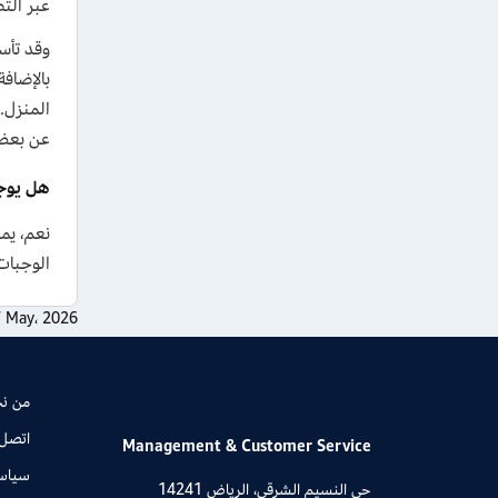
عبر الت
بالإضاف
المنزل.
عن بعض 
هل يوجد كو
نعم، يمكن
الوجبات المختارة من herfy، الكوب
 May، 2026
من ن
اتصل 
Management & Customer Service
سياس
حي النسيم الشرقي، الرياض 14241