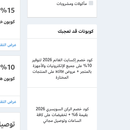
مأكولات ومشروبات
%15
كوبون خصم هر
كوبونات قد تعجبك
كود خصم إكسايت الغانم 2026 لتوفير
%10
10% على جميع الإلكترونيات والأجهزة
بالمتجر + عروض xcite على المنتجات
المختارة
كوبون هرفي توي
كود خصم الركن السويسري 2026
بقيمة 6% + تخفيضات على كافة
الساعات وتوصيل مجاني
توصيل