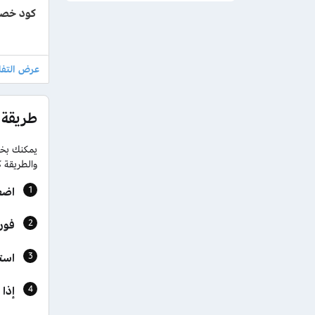
كود خصم
طريقة 
يمكنك بخط
والطريقة ك
اضغ
فور ن
است
إذا 