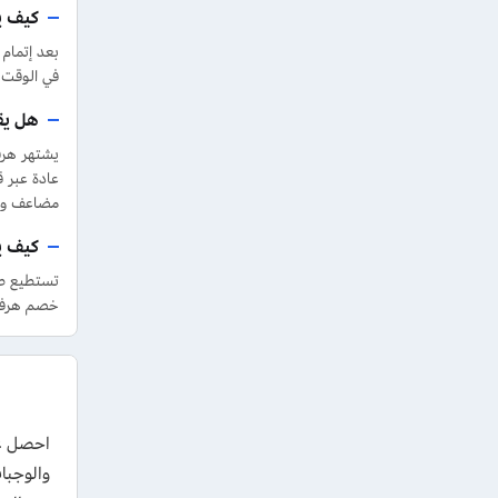
كيف ي
بعد إتمام
في الوقت 
هل يق
يشتهر هرف
عادة عبر 
مضاعف ول
كيف ي
خصم هرفي أو أثناء