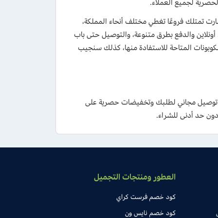
لحصرية لجميع العملاء.
م 1981، وتتابعت التوسعت حتى صارت تمتلك فروعًا تغطي مختلف أنحاء المملكة،
 أونلاين والدفع بطرق متنوعة، والتوصيل حتى باب
وبونات المتاحة للاستفادة منها، كذلك سنجيب
توصيل مجاني لطلبك وتخفيضات حصرية على
العطور ومنتجات التجميل
كود خصم فرست كراي
كود خصم نايس ون