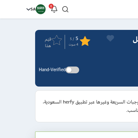
0
SA
وصيل
5
قيَم
/ 5
4
صوت
هذا
Hand-Verified
استخدم كود خصم هرفي 2026 الجديد للاستفادة من تخفيضات حتى 50 ريال على طلباتك من البرجر والمأكولات المتنوعة والوجبات السريعة وغيرها عبر تطبيق herfy السعودية،
ناسب.