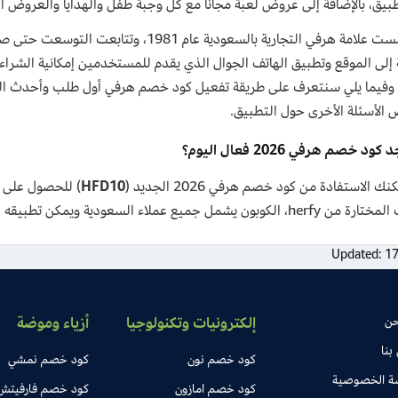
طبيق، بالإضافة إلى عروض لعبة مجانا مع كل وجبة طفل والهدايا والعروض ا
وقد تأسست علامة هرفي التجارية بالسعودية عا
ة إلى الموقع وتطبيق الهاتف الجوال الذي يقدم للمستخدمين إمكانية الشراء
 وفيما يلي سنتعرف على طريقة تفعيل كود خصم هرفي أول طلب وأحدث الك
الأسئلة الأخرى حول التطبيق.
د خصم هرفي 2026 فعال اليوم؟
ك الاستفادة من كود خصم هرفي 2026 الجديد (
HFD10
) للحصول على 
ون يشمل جميع عملاء السعودية ويمكن تطبيقه دون حد أدنى للشراء.
Updated:
17
حن
إلكترونيات وتكنولوجيا
أزياء وموضة
بنا
كود خصم نون
كود خصم نمشي
ة الخصوصية
كود خصم امازون
كود خصم فارفيتش