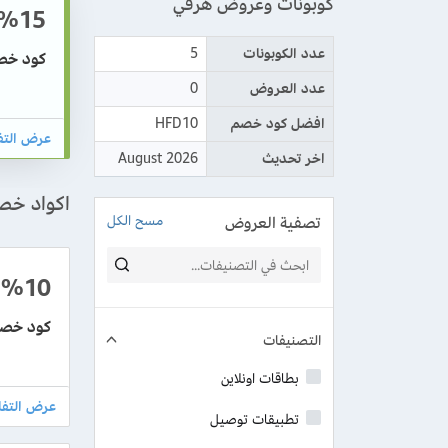
كوبونات وعروض هرفي
%15
عدد الكوبونات
5
كود خصم هرفي 2026 بتخفي
عدد العروض
0
افضل كود خصم
HFD10
اخر تحديث
August 2026
اكواد خص
تصفية العروض
مسح الكل
%10
كود خصم هرف
التصنيفات
بطاقات اونلاين
تطبيقات توصيل