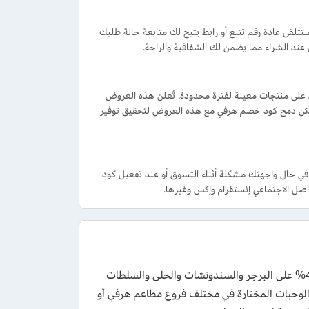
لقى عادة رقم تتبع أو رابط يتيح لك متابعة حالة طلبك
د الشراء مما يضمن لك الشفافية والراحة.
على منتجات معينة لفترة محدودة. تُعلن هذه العروض
 يمكن دمج كود خصم هرفي مع هذه العروض لتحقيق توفير
ساعدة والدعم من خلال الاتصال على رقم هرفي الموحد 920001111 وذلك في حال واجهتك مشكلة أثناء التسوق أو عند تفعيل كود
احصل على كود خصم هرفي توصيل مجاني وكوبونات أول طلب الفعالة بتخفيض 40% على البرجر والسندوتشات والحلى والسلطات
فيضات حصرية على الوجبات المختارة في مختلف فروع مطاعم هرفي أو