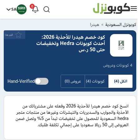
0
SA
كوبونزل السعودية
هيدرا
قيَم هذا
كود خصم هيدرا للأحذية 2026:
أحدث كوبونات Hedra وتخفيضات
حتى 50 ر.س
4 كوبونات وعروض
Hand-Verified
الكل (4)
كوبونات (4)
عروض (0)
انسخ كود خصم هيدرا للأحذية 2026 وفعله على مشترياتك من
الأحذية والجوارب والسديريات والتيشرتات وغيرها من منتجات متجر
hedra السعودية للحصول على تخفيضات تبدأ من 5% وتصل ضمن
العروض إلى 50 ريالا سعوديا على إجمالي تكلفة طلبك.