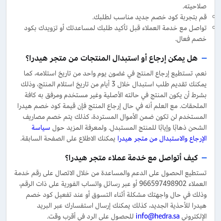
صلاحيته.
قم بتجربة كود خصم جديد مناسب لطلبك.
تواصل مع خدمة العملاء قبل تأكيد طلبك لمساعدتك أو تزويدك بكود
خصم فعال.
هل يمكن إرجاع أو استبدال المنتجات من متجر هيدرا؟
نعم، تستطيع إرجاع المنتج في غضون يوم واحد من تاريخ استلامه، كما
يمكنك تقديم طلب استبدال خلال 3 أيام من تاريخ استلام المنتج، وذلك
بشرط أن يكون المنتج في حالته الأصلية وغير مستخدم ومرفق به كافة
الملحقات. مع العلم أنه في حال إرجاع المنتج فإن قيمة كود خصم هيدرا
المستخدم لن تكون ضمن الأموال المستردة، كذلك يتم خصم مصاريف
الشحن ذهابًا وإيابًا للمنتج المستبدل. ولمعرفة المزيد حول
سياسة
الإرجاع والاستبدال من متجر هيدرا
يمكنك الاطلاع على الصفحة السابقة.
كيف أتواصل مع خدمة عملاء متجر هيدرا؟
تستطيع الحصول على الدعم والمساعدة من خلال الاتصال على رقم خدمة
العملاء 966597498902 أو عبر رسائل واتساب الفورية على ذات الرقم،
وذلك في حال واجهتك مشكلة أثناء التسوق أو عند تفعيل كود خصم
هيدرا للأحذية الجديد، كذلك يمكنك إرسال استفسارك عبر البريد
الإلكتروني
info@hedra.sa
للحصول على الرد في أقرب وقت.