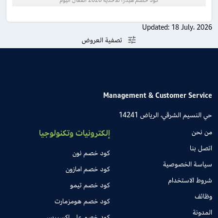
Updated:
18 July، 2026
تصفية العروض
Management & Customer Service
حي النسيم الشرقي، الرياض 14241
من نحن
إلكترونيات وتكنولوجيا
اتصل بنا
كود خصم نون
سياسة الخصوصية
كود خصم امازون
شروط الاستخدام
كود خصم تيمو
وظائف
كود خصم هومزمارت
المدونة
كود خصم علي اكسبريس