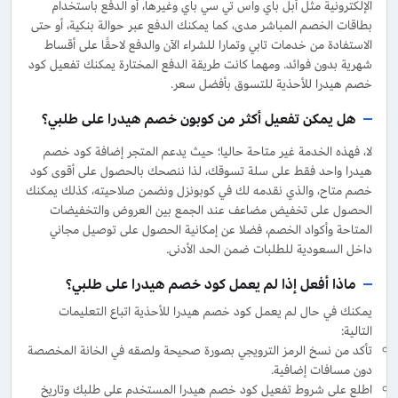
الإلكترونية مثل أبل باي واس تي سي باي وغيرها، أو الدفع باستخدام
بطاقات الخصم المباشر مدى، كما يمكنك الدفع عبر حوالة بنكية، أو حتى
الاستفادة من خدمات تابي وتمارا للشراء الآن والدفع لاحقًا على أقساط
شهرية بدون فوائد. ومهما كانت طريقة الدفع المختارة يمكنك تفعيل كود
خصم هيدرا للأحذية للتسوق بأفضل سعر.
هل يمكن تفعيل أكثر من كوبون خصم هيدرا على طلبي؟
لا، فهذه الخدمة غير متاحة حاليا؛ حيث يدعم المتجر إضافة كود خصم
هيدرا واحد فقط على سلة تسوقك، لذا ننصحك بالحصول على أقوى كود
خصم متاح، والذي نقدمه لك في كوبونزل ونضمن صلاحيته، كذلك يمكنك
الحصول على تخفيض مضاعف عند الجمع بين العروض والتخفيضات
المتاحة وأكواد الخصم، فضلا عن إمكانية الحصول على توصيل مجاني
داخل السعودية للطلبات ضمن الحد الأدنى.
ماذا أفعل إذا لم يعمل كود خصم هيدرا على طلبي؟
يمكنك في حال لم يعمل كود خصم هيدرا للأحذية اتباع التعليمات
التالية:
تأكد من نسخ الرمز الترويجي بصورة صحيحة ولصقه في الخانة المخصصة
دون مسافات إضافية.
اطلع على شروط تفعيل كود خصم هيدرا المستخدم على طلبك وتاريخ