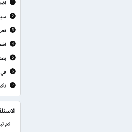
اضغ
سيت
تعر
اضغ
بعد 
في 
تأك
الاسئل
كم تب