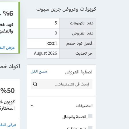
كوبونات وعروض جرين سبوت
%6
خ
عدد الكوبونات
5
والعضوي
عدد العروض
0
افضل كود خصم
czcz1
اخر تحديث
August 2026
اكواد خ
تصفية العروض
مسح الكل
%50
التصنيفات
المختارة
الصحة والجمال
سوبر ماركت