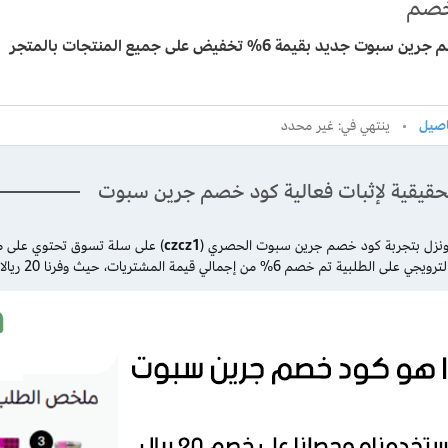
صم
وت جديد بقيمة 6% تخفيض على جميع المنتجات بالمتجر
ينتهي في: غير محدد
الحقيقية لإثبات فعالية كود خصم جرين سبوت
ونزل بتجربة كود خصم جرين سبوت الحصري (
czcz1
6% من إجمالي قيمة المشتريات، حيث وفرنا 20 ريالا سعوديا من المبلغ المطلوب كما هو موضح بالصورة.