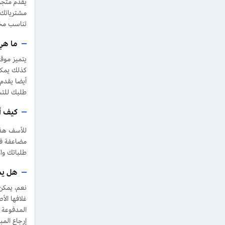
مشترياتك.
تناسب مخت
ما هي
يتميز موق
كذلك يمكن
أيضا يقدم
طلبك للتس
كيف أ
للأسف هذه
طلباتك وا
هل يم
غلافها الأ
إرجاع الم