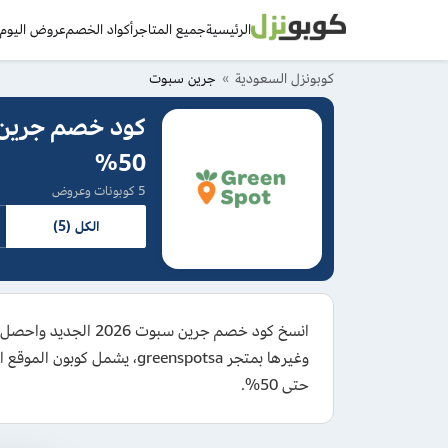
الرئيسية
جميع المتاجر
أكواد الخصم
عروض اليوم
د
كوبونزل السعودية
جرين سبوت
50%
5 كوبونات وعروض
الكل (5)
وغيرها بمتجر greenspotsa،
حتى 50%.