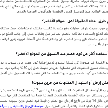
 كذلك يمكنك الاستفادة من تفعيل كود خصم جرين سبوت توصيل مجاني الذي يتم ط
لف الفئات، منها التوصيل المبرد للأطعمة والمأكولات الصحية بالمتجر.
 طرق الدفع المقبولة لدى الموقع الأخضر؟
ع جرين سبوت بتوفير خيارات دفع متعددة تناسب مختلف الاحتياجات، حيث يمكنك الدف
ك الدفع باستخدام بطاقات الخصم المباشر مثل بطاقات مدى، إلى جانب الدفع بواسط
 المتجر خدمات تابي وتمارا للشراء الآن والدفع لاحقًا على أقساط شهرية بدون فوا
وق بأقل سعر.
ستخدم أكثر من كود خصم عند التسوق من الموقع الأخضر؟
 الخدمة غير متوفرة الآن، فسلة التسوق تدعم إضافة كود خصم جرين سبوت واحد 
مضاعفة فيمكنك تسوق المنتجات التي
لاستفادة من أكواد خصم جرين سبوت المتعددة التي نقدمها لك للحصول على أفضل ا
كن إرجاع أو استبدال المنتجات من جرين سبوت؟
نعم، يمكن إرجاع أو استبدال المنتجات القابلة لل
صلي، ويستثنى من ذلك الأطعمة والمنتجات الغذائية فيما عدا المنتجات التي بها عي
المدفوعة في خلال 14 يومًا من تاريخ الإرجاع، مع العلم أن قيمة كود خصم جرين س
بلغ المدفوع فعليا فقط. وللتعرف على المزيد حول
سياسة الإرجاع والاستبدال بالموقع