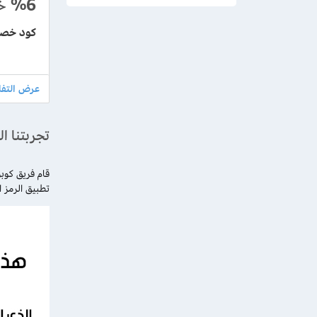
%6
خ
كود خصم جرين سب
تجربتنا 
قام فريق كوب
تطبيق الرمز الترويجي على الطلبية تم خصم 