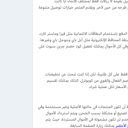
يقدم متجر جرين سبوت عروضًا حصرية لجميع العملاء من السعودية للاستفادة من خدمة توصيل بقيمة 9 ريالات فقط لمختلف الأنحاء أيا كانت
رحه من حين لآخر. ويقدم المتجر خيارات توصيل متنوعة
ع باستخدام البطاقات الائتمانية مثل فيزا وماستر كارد،
ة المحافظ الإلكترونية مثل أبل باي وجوجل باي وغيرها،
ئد. وفي كل الأحوال يمكنك تفعيل كود خصم جرين سبوت على
فقط على كل طلبية، لكن إذا كنت تبحث عن تخفيضات
 تشملها العروض بقيمة تصل إلى 50% بجانب كود الخصم الفعال والقوي من كوبونزل، كذلك يمكنك تقسيم
لأسعار لكل عملية شراء.
إرجاع في غضون 7 أيام من تاريخ الاستلام، بشرط أن تكون المنتجات في حالتها الأصلية وغير مستخدمة وفي
ب تصنيع أو مشكلة بسبب الشحن، ويتم استرداد الأموال
بوت المستخدم لن تكون مشمولة في الأموال المستردة، حيث يتم
 الأخضر
يمكنك زيارة الصفحة السابقة.