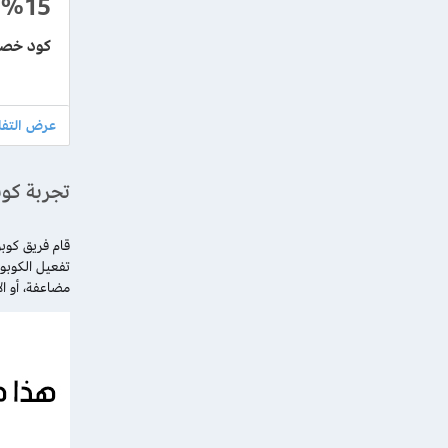
%15
كود خصم قراس ل
تجربة كو
قام فريق كوب
مضاعفة، أو ا