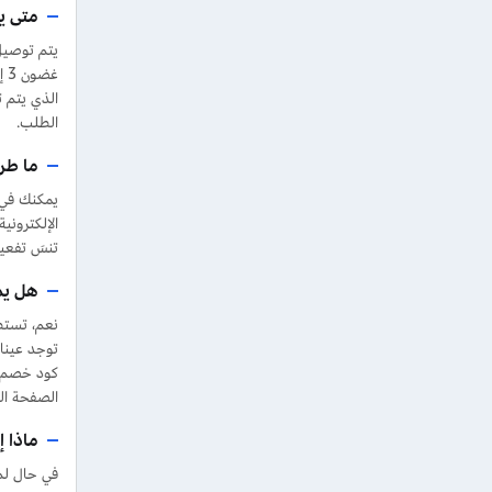
متى ي
يتم توصيل
الطلب.
ما طر
يمكنك في 
الإلكتروني
تنسَ تفع
هل يم
توجد عينات
كود خصم ق
الصفحة ال
ماذا 
في حال لم