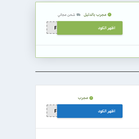
مجرب بالدليل
شحن مجاني
اظهر الكود
F-QG7ZK
مجرب
اظهر الكود
F-QG7ZK