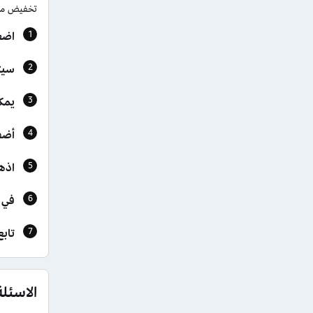
تخفيض ممي
اضغ
سيت
يمك
أضف
اذه
في 
تابع
الاسئل