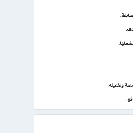
ابقة.
دف.
شملها.
صة وتفعيله.
فع.