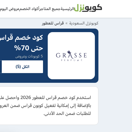
الرئيسية
جميع المتاجر
أكواد الخصم
عروض اليوم
د
كوبونزل السعودية
قراس للعطور
حتى 70%
5 كوبونات وعروض
الكل (5)
للطلبات ضمن الحد الأدنى.