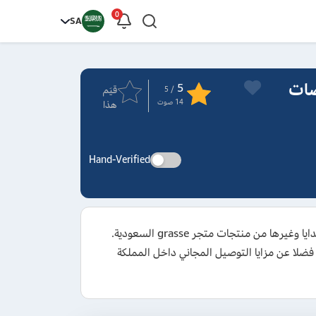
0
SA
ات Grasse وتخفيضات
5
قيَم
/ 5
14
صوت
هذا
Hand-Verified
استخدم كود خصم قراس للعطور 2026 واحصل على تخفيض يبدأ من 15% على العطور الرجالية والنسائية وعطور الشعر والهدايا وغيرها من منتجات متجر grasse السعودية.
حتى 70% من قيمة طلبك من العطور المختارة، فضلا عن مزايا التوصيل المجاني داخل المملكة