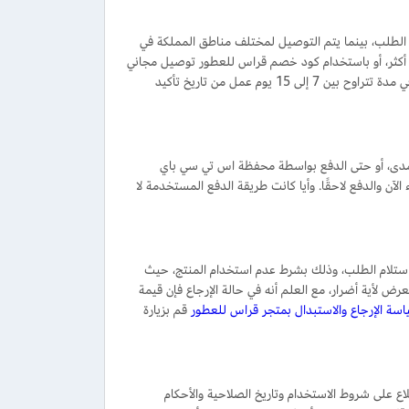
الطلب، بينما يتم التوصيل لمختلف مناطق المملكة في
م عمل، ويمكنك الحصول على توصيل مجاني عند التسوق بمبلغ 299 ريال أو أكثر، أو باستخدام كود خصم قراس للعطور توصيل مجاني
الذي يتم توفيره في بعض المواسم. كذلك يدعم المتجر الشحن للعملاء خارج المملكة، وذلك في مدة تتراوح بين 7 إلى 15 يوم عمل من تاريخ تأكيد
 مدى، أو حتى الدفع بواسطة محفظة اس تي سي باي
آن والدفع لاحقًا. وأيا كانت طريقة الدفع المستخدمة لا
المنتجات من متجر قراس في مدة تصل إلى 30 يومًا من تاريخ استلام الطلب، وذلك بشرط عدم استخدام المنتج، حيث
 لأية أضرار، مع العلم أنه في حالة الإرجاع فإن قيمة
سة الإرجاع والاستبدال بمتجر قراس للعطور
قم بزيارة
على شروط الاستخدام وتاريخ الصلاحية والأحكام