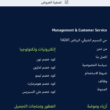
تصفية العروض
Management & Customer Service
حي النسيم الشرقي، الرياض 14241
من نحن
إلكترونيات وتكنولوجيا
اتصل بنا
كود خصم نون
سياسة الخصوصية
كود خصم امازون
شروط الاستخدام
كود خصم تيمو
وظائف
كود خصم هومزمارت
المدونة
كود خصم علي اكسبريس
أزياء وموضة
العطور ومنتجات التجميل