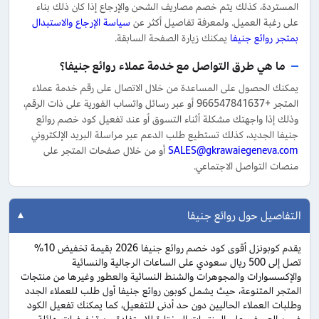
المستردة، كذلك يتم خصم مصاريف الشحن والإرجاع إذا كان ذلك بناء
على رغبة العميل. ولمعرفة تفاصيل أكثر عن
سياسة الإرجاع والاستبدال
بمتجر روائع جنيفا
يمكنك زيارة الصفحة السابقة.
ما هي طرق التواصل مع خدمة عملاء روائع جنيفا؟
يمكنك الحصول على المساعدة من خلال الاتصال على رقم خدمة عملاء
المتجر +966547841637 أو عبر رسائل واتساب الفورية على ذات الرقم،
وذلك إذا واجهتك مشكلة أثناء التسوق أو عند تفعيل كود خصم روائع
جنيفا الجديد، كذلك تستطيع طلب الدعم عبر مراسلة البريد الإلكتروني
SALES@gkrawaiegeneva.com
أو من خلال صفحات المتجر على
منصات التواصل الاجتماعي.
التفاصيل حول روائع جنيفا
يقدم كوبونزل أقوى كود خصم روائع جنيفا 2026 بقيمة تخفيض 10%
تصل إلى 500 ريال سعودي على الساعات الرجالية والنسائية
والإكسسوارات والمجوهرات والشنط النسائية والعطور وغيرها من منتجات
المتجر المتنوعة، حيث يشمل كوبون روائع جنيفا أول طلب للعملاء الجدد
وطلبات العملاء الحاليين دون حد أدنى للتفعيل، كما يمكنك تفعيل الكود