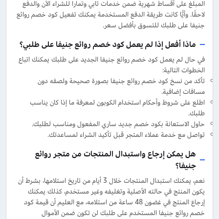
المبلغ على أقساط شهرية ضمن خدمات تابي وتمارا للشراء الآن والدفع
لاحقًا. وأيًّا كانت طريقة الدفع المستخدمة يمكنك تفعيل كود خصم روائع
جنيفا على طلبك للتسوق بأفضل سعر.
ماذا أفعل إذا لم يعمل كود خصم روائع جنيفا على طلبي؟
في حال لم يعمل كود خصم روائع جنيفا الجديد على طلبك يمكنك اتباع
الخطوات التالية:
تأكد من نسخ كود خصم روائع جنيفا بصورة صحيحة ولصقه دون
مسافات إضافية.
اطلع على شروط وأحكام استخدام الكوبون لمعرفة ما إذا كان يناسب
طلبك.
حاول الاستعانة بكود خصم جديد ساري المفعول ومناسب لطلبك.
تواصل مع خدمة عملاء المتجر قبل تأكيد الشراء لمساعدتك.
هل يمكن إرجاع واستبدال المنتجات من متجر روائع
جنيفا؟
نعم، يمكنك استبدال المنتجات خلال 3 أيام من تاريخ استلامها، بشرط أن
يكون المنتج في حالته الأصلية وتغليفه وغير مستخدم، كذلك يمكنك
إرجاع المنتج في غضون 48 ساعة من استلامه، مع العليم أن قيمة كود
خصم روائع جنيفا المستخدم على طلبك لن تكون ضمن الأموال