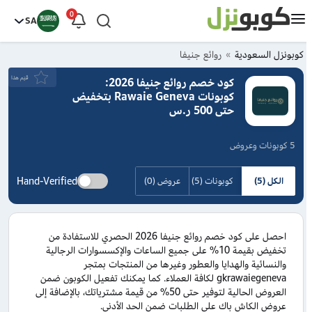
0
SA
كوبونزل السعودية
روائع جنيفا
قيَم هذا
كود خصم روائع جنيفا 2026:
كوبونات Rawaie Geneva بتخفيض
حتى 500 ر.س
5 كوبونات وعروض
Hand-Verified
الكل (5)
كوبونات (5)
عروض (0)
احصل على كود خصم روائع جنيفا 2026 الحصري للاستفادة من
تخفيض بقيمة 10% على جميع الساعات والإكسسوارات الرجالية
والنسائية والهدايا والعطور وغيرها من المنتجات بمتجر
gkrawaiegeneva لكافة العملاء. كما يمكنك تفعيل الكوبون ضمن
العروض الحالية لتوفير حتى 50% من قيمة مشترياتك، بالإضافة إلى
عروض الكاش باك على الطلبات ضمن الحد الأدنى.