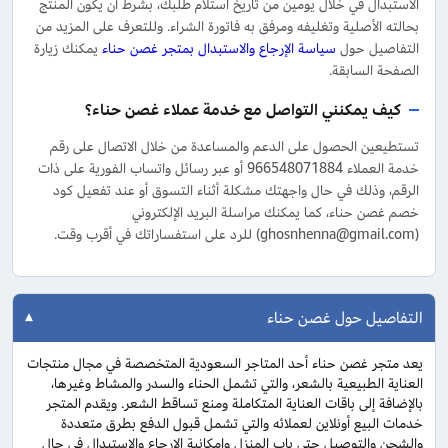
الاستبدال في خلال يومين من تاريخ استلام طلبك، بشرط أن يكون المنتج
بحالته الأصلية وتغليفه ومرفق به فاتورة الشراء. وللتعرف على المزيد من
التفاصيل حول
سياسة الإرجاع والاستبدال بمتجر غصن حناء
يمكنك زيارة
الصفحة السابقة.
كيف يمكنني التواصل مع خدمة عملاء غصن حناء؟
تستطيعين الحصول على الدعم والمساعدة من خلال الاتصال على رقم
خدمة العملاء
966548071884
أو عبر رسائل واتساب الفورية على ذات
الرقم، وذلك في حال واجهتك مشكلة أثناء التسوق أو عند تفعيل كود
خصم غصن حناء، كما يمكنك مراسلة البريد الإلكتروني
(
ghosnhenna@gmail.com
) للرد على استفساراتك في أقرب وقت.
التفاصيل حول غصن حناء
يعد متجر غصن حناء أحد المتاجر السعودية المتخصصة في مجال منتجات
العناية الطبيعية بالشعر، والتي تشمل الحناء والسدر والمشاط وغيرها،
بالإضافة إلى باقات العناية المتكاملة ومنع تساقط الشعر. ويقدم المتجر
خدمات البيع أونلاين لعملائه والتي تشمل قبول الدفع بطرق متعددة
والشحن والتوصيل حتى باب المنزل وإمكانية الإرجاع والاستبدال في حال