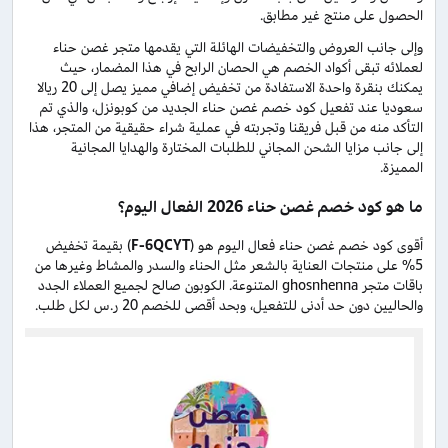
الحصول على منتج غير مطابق.
وإلى جانب العروض والتخفيضات الهائلة التي يقدمها متجر غصن حناء
لعملائه تبقى أكواد الخصم هي الحصان الرابح في هذا المضمار، حيث
يمكنك بنقرة واحدة الاستفادة من تخفيض إضافي مميز يصل إلى 20 ريالا
سعوديا عند تفعيل كود خصم غصن حناء الجديد من كوبونزل، والذي تم
التأكد منه من قبل فريقنا وتجربته في عملية شراء حقيقية من المتجر، هذا
إلى جانب مزايا الشحن المجاني للطلبات المختارة والهدايا المجانية
المميزة.
ما هو كود خصم غصن حناء 2026 الفعال اليوم؟
أقوى كود خصم غصن حناء فعال اليوم هو (
F-6QCYT
) بقيمة تخفيض
5% على منتجات العناية بالشعر مثل الحناء والسدر والمشاط وغيرها من
باقات متجر ghosnhenna المتنوعة. الكوبون صالح لجميع العملاء الجدد
والحاليين دون حد أدنى للتفعيل، وبحد أقصى للخصم 20 ر.س لكل طلب.