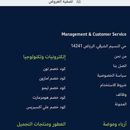
تصفية العروض
Management & Customer Service
حي النسيم الشرقي، الرياض 14241
من نحن
إلكترونيات وتكنولوجيا
اتصل بنا
كود خصم نون
سياسة الخصوصية
كود خصم امازون
شروط الاستخدام
كود خصم تيمو
وظائف
كود خصم هومزمارت
المدونة
كود خصم علي اكسبريس
أزياء وموضة
العطور ومنتجات التجميل