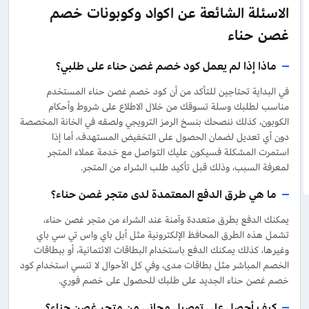
الاسئلة الشائعة عن اكواد وكوبونات خصم
غصن حناء
ماذا إذا لم يعمل كود خصم غصن حناء على طلبي؟
في البداية تحتاجين للتأكد من أن كود خصم غصن حناء المستخدم
مناسب لطلبك وسلة تسوقك من خلال الاطلاع على شروط وأحكام
الكوبون، كذلك ننصحك بنسخ الرمز الترويجي ولصقه في الخانة المخصصة
دون أي تعديل لضمان الحصول على التخفيض المستهدف، أما إذا
استمرت المشكلة فسيكون عليك التواصل مع خدمة عملاء المتجر
لمعرفة السبب، وذلك قبل تأكيد طلب الشراء من المتجر.
ما هي طرق الدفع المعتمدة لدى متجر غصن حناء؟
يمكنك الدفع بطرق متعددة وآمنة عند الشراء من متجر غصن حناء،
تشمل هذه الطرق المحافظ الإلكترونية مثل أبل باي واس تي سي باي
وغيرها، كذلك يمكنك الدفع باستخدام البطاقات الائتمانية، أو ببطاقات
الخصم المباشر مثل بطاقات مدى، وفي كل الأحوال لا تنسي استخدام كود
خصم غصن حناء الجديد على طلبك للحصول على خصم فوري.
كيف أحصل على توصيل مجاني من متجر غصن حناء؟