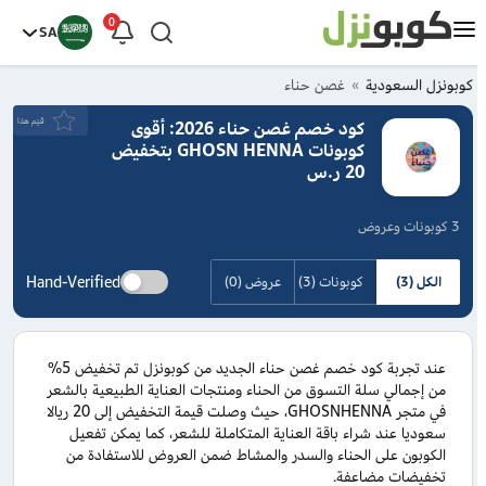
0
SA
كوبونزل السعودية
غصن حناء
قيَم هذا
كود خصم غصن حناء 2026: أقوى
كوبونات GHOSN HENNA بتخفيض
20 ر.س
3 كوبونات وعروض
Hand-Verified
الكل (3)
كوبونات (3)
عروض (0)
عند تجربة كود خصم غصن حناء الجديد من كوبونزل تم تخفيض 5%
من إجمالي سلة التسوق من الحناء ومنتجات العناية الطبيعية بالشعر
في متجر GHOSNHENNA، حيث وصلت قيمة التخفيض إلى 20 ريالا
سعوديا عند شراء باقة العناية المتكاملة للشعر، كما يمكن تفعيل
الكوبون على الحناء والسدر والمشاط ضمن العروض للاستفادة من
تخفيضات مضاعفة.