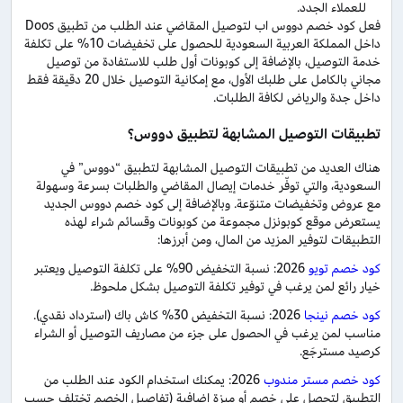
للعملاء الجدد.
فعل كود خصم دووس اب لتوصيل المقاضي عند الطلب من تطبيق Doos
داخل المملكة العربية السعودية للحصول على تخفيضات 10% على تكلفة
خدمة التوصيل، بالإضافة إلى كوبونات أول طلب للاستفادة من توصيل
مجاني بالكامل على طلبك الأول، مع إمكانية التوصيل خلال 20 دقيقة فقط
داخل جدة والرياض لكافة الطلبات.
تطبيقات التوصيل المشابهة لتطبيق دووس؟
هناك العديد من تطبيقات التوصيل المشابهة لتطبيق “دووس” في
السعودية، والتي توفّر خدمات إيصال المقاضي والطلبات بسرعة وسهولة
مع عروض وتخفيضات متنوّعة. وبالإضافة إلى كود خصم دووس الجديد
يستعرض موقع كوبونزل مجموعة من كوبونات وقسائم شراء لهذه
التطبيقات لتوفير المزيد من المال، ومن أبرزها:
كود خصم تويو
2026: نسبة التخفيض 90% على تكلفة التوصيل ويعتبر
خيار رائع لمن يرغب في توفير تكلفة التوصيل بشكل ملحوظ.
كود خصم نينجا
2026: نسبة التخفيض 30% كاش باك (استرداد نقدي).
مناسب لمن يرغب في الحصول على جزء من مصاريف التوصيل أو الشراء
كرصيد مسترجَع.
كود خصم مستر مندوب
2026: يمكنك استخدام الكود عند الطلب من
التطبيق لتحصل على خصمٍ أو ميزة إضافية (تفاصيل الخصم تختلف حسب