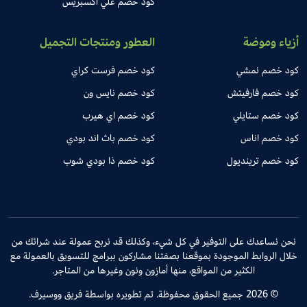
كود خصم علي اكسبريس
أزياء وموضة
العطور ومنتجات التجميل
كود خصم نمشي
كود خصم فرست كراي
كود خصم فارفيتش
كود خصم نايس ون
كود خصم ستايلي
كود خصم اي هيرب
كود خصم اناس
كود خصم باث اند بودي
كود خصم ترينديول
كود خصم ذا بودي شوب
نحن نساعدك على التوفير في كل شيء، وكذلك قد نربح عمولة عند شرائك من
خلال الروابط الموجودة بموقعنا بصفتنا مشاركون ببرامج للتسويق بالعمولة مع
الكثير من المواقع، منها أمازون ونون وغيرها من المتاجر.
© 2026 جميع الحقوق محفوظة. تم تطويره بواسطة فريق ووسيرف.