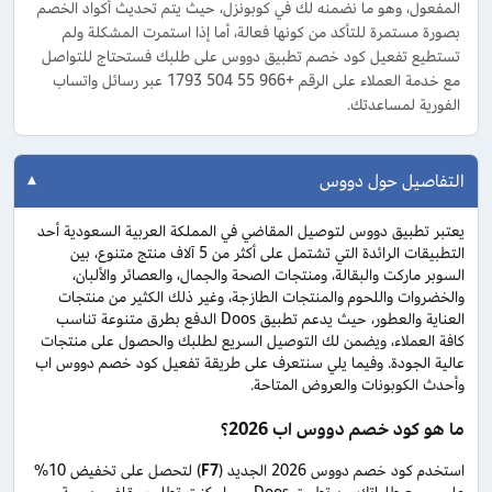
المفعول، وهو ما نضمنه لك في كوبونزل، حيث يتم تحديث أكواد الخصم
بصورة مستمرة للتأكد من كونها فعالة، أما إذا استمرت المشكلة ولم
تستطيع تفعيل كود خصم تطبيق دووس على طلبك فستحتاج للتواصل
مع خدمة العملاء على الرقم +966 55 504 1793 عبر رسائل واتساب
الفورية لمساعدتك.
التفاصيل حول دووس
يعتبر تطبيق دووس لتوصيل المقاضي في المملكة العربية السعودية أحد
التطبيقات الرائدة التي تشتمل على أكثر من 5 آلاف منتج متنوع، بين
السوبر ماركت والبقالة، ومنتجات الصحة والجمال، والعصائر والألبان،
والخضروات واللحوم والمنتجات الطازجة، وغير ذلك الكثير من منتجات
العناية والعطور، حيث يدعم تطبيق Doos الدفع بطرق متنوعة تناسب
كافة العملاء، ويضمن لك التوصيل السريع لطلبك والحصول على منتجات
عالية الجودة. وفيما يلي سنتعرف على طريقة تفعيل كود خصم دووس اب
وأحدث الكوبونات والعروض المتاحة.
ما هو كود خصم دووس اب 2026؟
استخدم كود خصم دووس 2026 الجديد (
F7
) لتحصل على تخفيض 10%