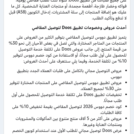
على جميع طلباتك من تطبيق Doos، سواء كنت تطلب مقاضي يومية،
فواكه وخضار طازجة، أطعمة مجمدة، أو منتجات العناية الشخصية. كل ما
عليك هو إضافة المنتجات إلى سلة المشتريات، إدخال الكوبون (A58) قبل
لا تدفع وتأكيد الطلب.
أحدث عروض وخصومات تطبيق
Doos
لتوصيل المقاضي
يتميز تطبيق دووس لتوصيل المقاضي بتوفير الكثير من العروض على
المنتجات من المتاجر المختارة، والتي تصل في بعض الأحيان إلى نحو 30%
من قيمة المنتج، إلى جانب عروض Doos على تكلفة خدمة التوصيل
للحصول على أول طلب مجانًا، أو الاستفادة من كود خصم دووس لتوفير
10% من تكلفة الخدمة، وفيما يلي سنتعرف على أحدث العروض:
عروض التوصيل مجاني بالكامل على طلبات العملاء الجدد بتطبيق
دووس.
عروض تطبيق دووس لتوصيل المقاضي على المنتجات المختارة لتوفير
حتى 30% لجميع العملاء.
تخفيضات تطبيق Doos على تكلفة خدمة التوصيل للحصول على أول
طلب مجانًا.
كود خصم دووس 2026 لتوصيل المقاضي بقيمة تخفيض 10% على
كافة الطلبات.
عروض على أكثر من 5 آلاف منتج متنوع بين المأكولات والمشروبات
ومنتجات العناية وغيرها.
عرض Doos توصيل مجاني للطلب الأول عند استخدام كوبون الخصم