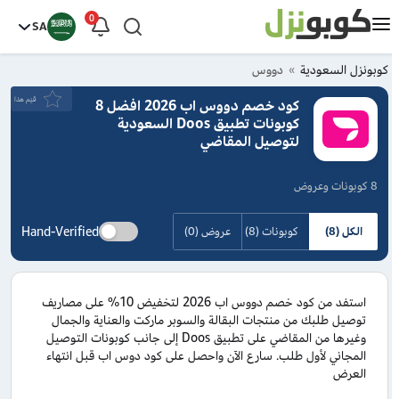
0
SA
كوبونزل السعودية
دووس
قيَم هذا
كود خصم دووس اب 2026 افضل 8
كوبونات تطبيق Doos السعودية
لتوصيل المقاضي
8 كوبونات وعروض
Hand-Verified
الكل (8)
كوبونات (8)
عروض (0)
استفد من كود خصم دووس اب 2026 لتخفيض 10% على مصاريف
توصيل طلبك من منتجات البقالة والسوبر ماركت والعناية والجمال
وغيرها من المقاضي على تطبيق Doos إلى جانب كوبونات التوصيل
المجاني لأول طلب. سارع الآن واحصل على كود دوس اب قبل انتهاء
العرض