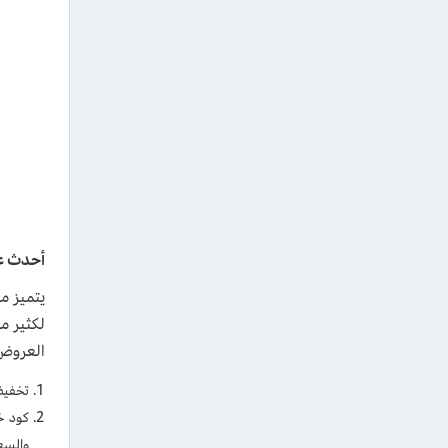
أحدث ع
يتميز م
لكثير م
العروض 
تخفيضات بر
والسع