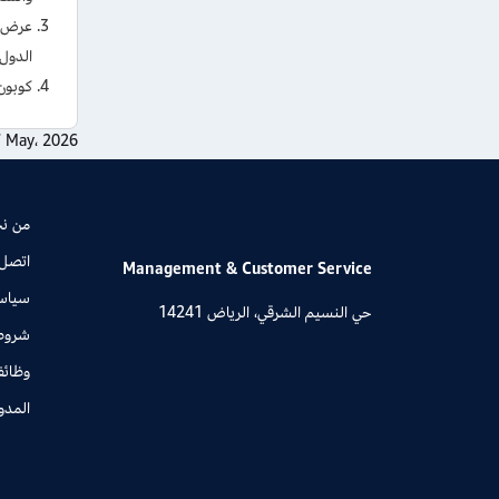
الدول.
كوبون خصم بر
 May، 2026
من ن
اتصل 
Management & Customer Service
سياس
حي النسيم الشرقي، الرياض 14241
شروط 
وظائ
المدو