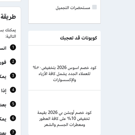
مستحضرات التجميل
طريقة 
التالية:
كوبونات قد تعجبك
انسخ كود 
فور حف
كود خصم اسوس 2026 بتخفيض٢٠%
للعملاء الجدد يشمل كافة الأزياء
يمك
والإكسسوارات
إذا 
بعد 
كود خصم أوبشن بي 2026 بقيمة
يمك
تخفيض 10% على كافة العطور
ومعطرات الجسم والشعر
بعد