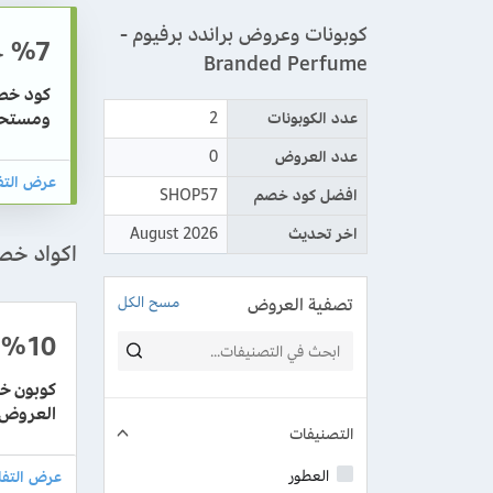
كوبونات وعروض براندد برفيوم -
%7
خ
Branded Perfume
ومستحض
عدد الكوبونات
2
عدد العروض
0
افضل كود خصم
SHOP57
اخر تحديث
August 2026
اكواد خصم بران
تصفية العروض
مسح الكل
%10
العروض
التصنيفات
العطور