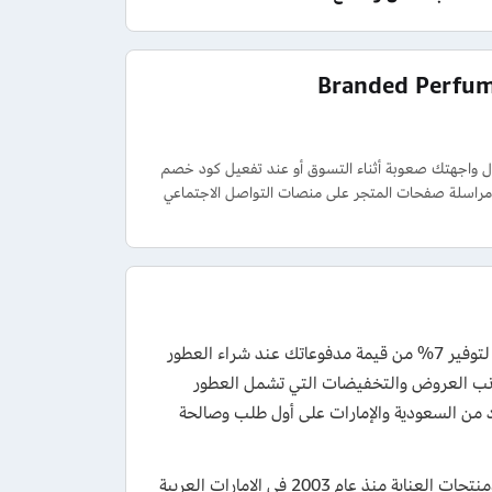
655 للحصول على الدعم اللازم في حال واجهتك صعوبة أثناء التسوق أو عند تفعيل كود خصم
بر مراسلة صفحات المتجر على منصات التواصل الاجتماعي
يمكنك الاستفادة من كود خصم براندد برفيوم 2026 الجديد والحصري من كوبونزل لتوفير 7% من قيمة مدفوعاتك عند شراء العطور
 ومنتجات العناية المتنوعة من متجر Branded Perfume، إلى جانب العروض والتخفيضات التي تشمل العطور
د من السعودية والإمارات على أول طلب وصالحة
وقد بدأت شركة براندد برفيوم عملها في مجال بيع مستحضرات التجميل والعطور ومنتجات العناية منذ عام 2003 في الإمارات العربية