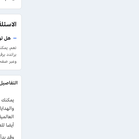
الاسئلة 
هل تو
براندد برف
وعبر صفحة
العالمي
أيضا للع