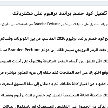
تفعيل كود خصم براندد برفيوم على مشترياتك
يمكنك بسهولة الحصول على طلباتك من متجر me
خصم براندد برفيوم 2026 المناسب من بين الكوبونات وقسائم الشراء بالأعلى.
ظ الرمز الترويجي سيتم نقلك إلى موقع Branded Perfume مباشرة لبدء التسوق.
نك الآن التنقل بين أقسام المتجر المتنوعة والتعرف على أحدث العرو
وقع اختيارك على أحد المنتجات فقم بنقله إلى عربة المتجر مباشرة من 
الانتهاء من اختيار كافة طلباتك قم بالانتقال إلى سلة التسوق للتعرف 
نك ملاحظة الخانة المخصصة للصق كود خصم براندد برفيوم وتفعيله ب
 التأكد من الحصول على التخفيض المستهدف قم باستكمال البيانات ا