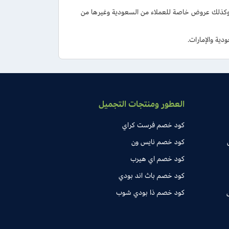
 توصيل مجاني داخل الإمارات على الطلبات المختارة من موقع Branded Perfume وكذلك عروض خاصة للعملاء من السعودية وغيرها من
العطور ومنتجات التجميل
كود خصم فرست كراي
كود خصم نايس ون
كود خصم اي هيرب
كود خصم باث اند بودي
كود خصم ذا بودي شوب