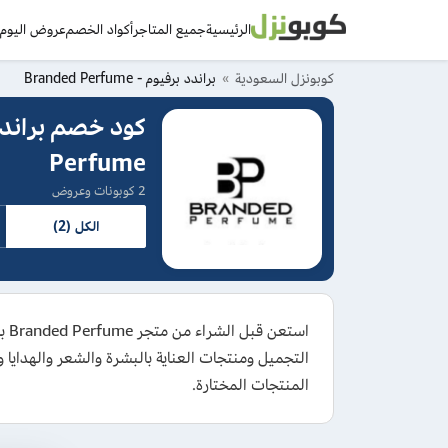
الرئيسية
جميع المتاجر
أكواد الخصم
عروض اليوم
د
كوبونزل السعودية
براندد برفيوم - Branded Perfume
Perfume
2 كوبونات وعروض
الكل (2)
التجميل ومنتجات العناية بالبشرة والشعر والهدايا
المنتجات المختارة.