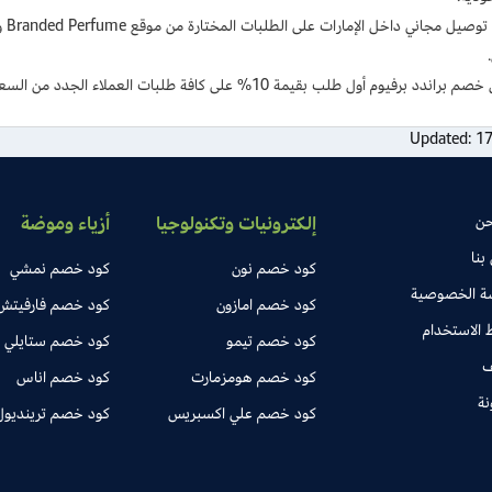
عرض
اندد برفيوم أول طلب بقيمة 10% على كافة طلبات العملاء الجدد من السعودية والإمارات.
Updated:
17
حن
إلكترونيات وتكنولوجيا
أزياء وموضة
بنا
كود خصم نون
كود خصم نمشي
ة الخصوصية
كود خصم امازون
كود خصم فارفيتش
الاستخدام
كود خصم تيمو
كود خصم ستايلي
ف
كود خصم هومزمارت
كود خصم اناس
نة
كود خصم علي اكسبريس
كود خصم ترينديول