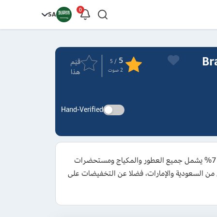
0
SA
 وكوبونات Branded
5
قيَم
/ 5
2
صوت
هذا
Hand-Verified
استعن قبل الشراء من متجر Branded Perfume بالحصول على كود خصم براندد برفيوم 2026 الجديد للاستفادة من تخفيض 7% يشمل جميع العطور والمكياج ومستحضرات
ن من السعودية والإمارات، فضلا عن التخفيضات على