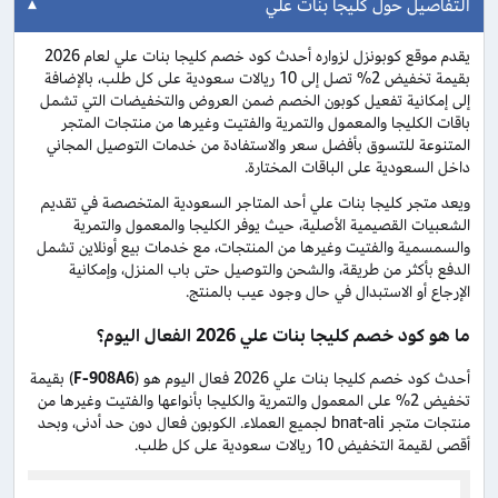
التفاصيل حول كليجا بنات علي
يقدم موقع كوبونزل لزواره أحدث كود خصم كليجا بنات علي لعام 2026
بقيمة تخفيض 2% تصل إلى 10 ريالات سعودية على كل طلب، بالإضافة
إلى إمكانية تفعيل كوبون الخصم ضمن العروض والتخفيضات التي تشمل
باقات الكليجا والمعمول والتمرية والفتيت وغيرها من منتجات المتجر
المتنوعة للتسوق بأفضل سعر والاستفادة من خدمات التوصيل المجاني
داخل السعودية على الباقات المختارة.
ويعد متجر كليجا بنات علي أحد المتاجر السعودية المتخصصة في تقديم
الشعبيات القصيمية الأصلية، حيث يوفر الكليجا والمعمول والتمرية
والسمسمية والفتيت وغيرها من المنتجات، مع خدمات بيع أونلاين تشمل
الدفع بأكثر من طريقة، والشحن والتوصيل حتى باب المنزل، وإمكانية
الإرجاع أو الاستبدال في حال وجود عيب بالمنتج.
ما هو كود خصم كليجا بنات علي 2026 الفعال اليوم؟
أحدث كود خصم كليجا بنات علي 2026 فعال اليوم هو (
F-908A6
) بقيمة
تخفيض 2% على المعمول والتمرية والكليجا بأنواعها والفتيت وغيرها من
منتجات متجر bnat-ali لجميع العملاء. الكوبون فعال دون حد أدنى، وبحد
أقصى لقيمة التخفيض 10 ريالات سعودية على كل طلب.