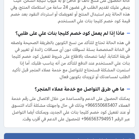
حالة الحصول على منتج تالف أو خاطئ أو به عيوب نتيجة الشحن، حيث
ينبغي عليك تقديم الطلب في غضون 24 ساعة من استلامك المنتج، وفي
هذه الحالة يتم استبدال المنتج أو تعويضك أو استرداد النقود بعد خصم
قيمة كود خصم كليجا بنات علي المستخدم.
ماذا إذا لم يعمل كود خصم كليجا بنات علي على طلبي؟
في هذه الحالة تحتاج للتأكد من نسخ الكوبون بالطريقة الصحيحة ولصقه
في الخانة المخصصة بسلة تسوقك دون أي مسافات زائدة أو تغيير في
طريقة الكتابة. أيضا ننصحك بالاطلاع على شروط تفعيل كود خصم كليجا
بنات علي المستخدم عند الدفع للتأكد من أنه يناسب طلبك. أما إذا
استمرت المشكلة فستحتاج للتواصل مع خدمة عملاء المتجر قبل تأكيد
الطلب لمساعدتك أو تزويدك بكوبون فعال.
ما هي طرق التواصل مع خدمة عملاء المتجر؟
يمكنك الحصول على الدعم والمساعدة من خلال الاتصال على رقم خدمة
العملاء 966550683407+ وذلك في حال واجهتك مشكلة أثناء التسوق
أو عند تفعيل كود خصم كليجا بنات علي الجديد، ويمكنك أيضا التواصل
عبر الرقم 966563794951+ للحصول على الدعم في أقرب وقت.