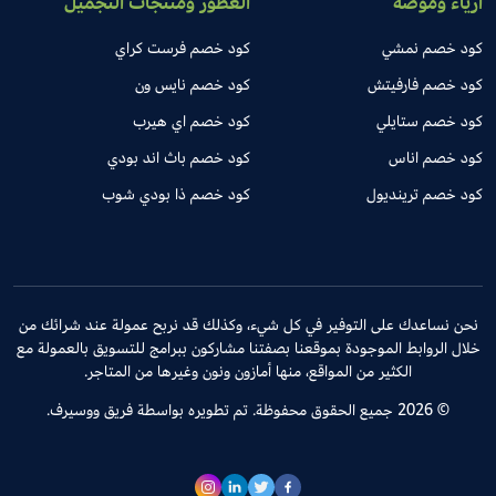
أزياء وموضة
العطور ومنتجات التجميل
كود خصم نمشي
كود خصم فرست كراي
كود خصم فارفيتش
كود خصم نايس ون
كود خصم ستايلي
كود خصم اي هيرب
كود خصم اناس
كود خصم باث اند بودي
كود خصم ترينديول
كود خصم ذا بودي شوب
نحن نساعدك على التوفير في كل شيء، وكذلك قد نربح عمولة عند شرائك من
خلال الروابط الموجودة بموقعنا بصفتنا مشاركون ببرامج للتسويق بالعمولة مع
الكثير من المواقع، منها أمازون ونون وغيرها من المتاجر.
© 2026 جميع الحقوق محفوظة. تم تطويره بواسطة فريق ووسيرف.