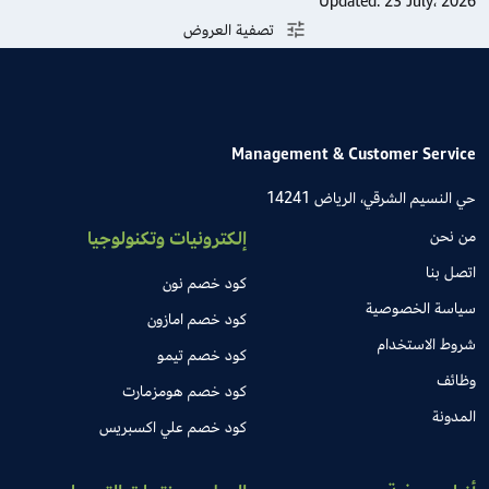
Updated:
23 July، 2026
تصفية العروض
Management & Customer Service
حي النسيم الشرقي، الرياض 14241
من نحن
إلكترونيات وتكنولوجيا
اتصل بنا
كود خصم نون
سياسة الخصوصية
كود خصم امازون
شروط الاستخدام
كود خصم تيمو
وظائف
كود خصم هومزمارت
المدونة
كود خصم علي اكسبريس