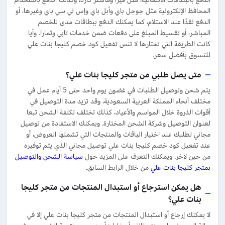
المحافظ الإلكترونية مثل جوجل باي وأبل باي وإس تي سي باي وغيرها، أو
الدفع نقدًا عند الاستلام، كما يمكنك الدفع ببطاقات مدى للخصم
المباشر، أو تقسيط المبلغ على دفعات ضمن خدمات تابي وتمارا. وأيا
كانت الطريقة التي تختارها لا تنس تفعيل كود خصم كليجا بنات علي
للتسوق بأفضل سعر.
متى يصل طلبي من متجر كليجا بنات علي؟
يتم شحن وتوصيل الطلبات في غضون يوم واحد حتى 5 أيام عمل في
مختلف أنحاء المملكة العربية السعودية، وقد تزيد مدة التوصيل في
أقوات الذروة خلال المواسم والأعياد، كذلك تختلف تكلفة الشحن تبعا
لعنوان التوصيل وشركة الشحن المختارة. ويمكنك الاستفادة من توصيل
مجاني لطلبك عند اختيار الباقات والمنتجات التي تشملها العروض، أو
عند تفعيل كود خصم كليجا بنات علي توصيل مجاني الذي يتم توفيره
من حين لآخر. ويمكنك التعرف على المزيد حول
سياسة الشحن والتوصيل
بمتجر كليجا بنات علي
من خلال الرابط السابق.
هل يمكن استرجاع أو استبدال المنتجات من متجر كليجا
بنات علي؟
لا يمكنك إرجاع أو استبدال المنتجات من متجر كليجا بنات علي إلا في