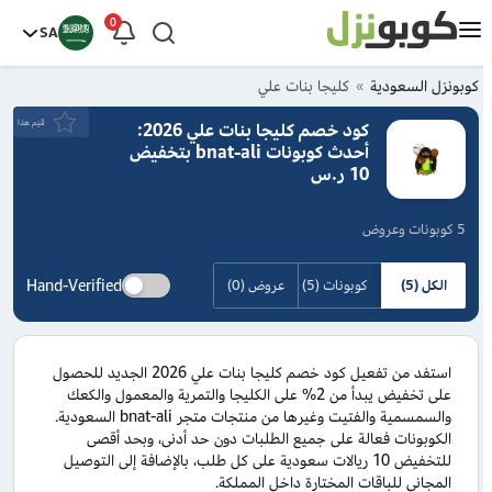
0
SA
كوبونزل السعودية
كليجا بنات علي
قيَم هذا
كود خصم كليجا بنات علي 2026:
أحدث كوبونات bnat-ali بتخفيض
10 ر.س
5 كوبونات وعروض
Hand-Verified
الكل (5)
كوبونات (5)
عروض (0)
استفد من تفعيل كود خصم كليجا بنات علي 2026 الجديد للحصول
على تخفيض يبدأ من 2% على الكليجا والتمرية والمعمول والكعك
والسمسمية والفتيت وغيرها من منتجات متجر bnat-ali السعودية.
الكوبونات فعالة على جميع الطلبات دون حد أدنى، وبحد أقصى
للتخفيض 10 ريالات سعودية على كل طلب، بالإضافة إلى التوصيل
المجاني للباقات المختارة داخل المملكة.