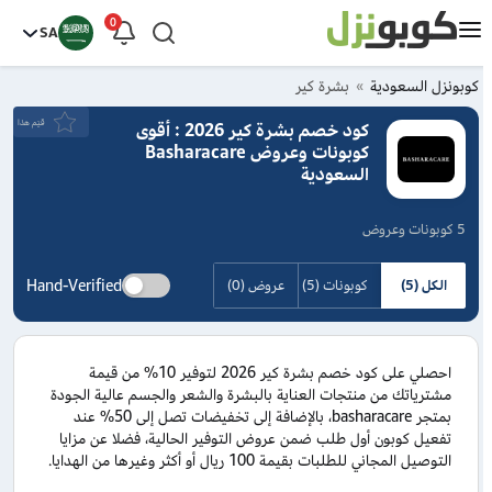
0
SA
كوبونزل السعودية
بشرة كير
قيَم هذا
كود خصم بشرة كير 2026 : أقوى
كوبونات وعروض Basharacare
السعودية
5 كوبونات وعروض
Hand-Verified
الكل (5)
كوبونات (5)
عروض (0)
احصلي على كود خصم بشرة كير 2026 لتوفير 10% من قيمة
مشترياتك من منتجات العناية بالبشرة والشعر والجسم عالية الجودة
بمتجر basharacare، بالإضافة إلى تخفيضات تصل إلى 50% عند
تفعيل كوبون أول طلب ضمن عروض التوفير الحالية، فضلا عن مزايا
التوصيل المجاني للطلبات بقيمة 100 ريال أو أكثر وغيرها من الهدايا.