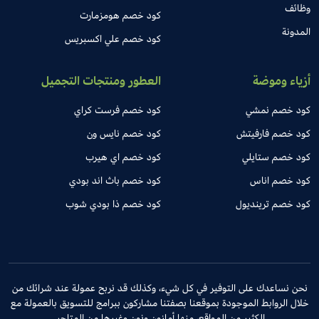
وظائف
كود خصم هومزمارت
المدونة
كود خصم علي اكسبريس
أزياء وموضة
العطور ومنتجات التجميل
كود خصم نمشي
كود خصم فرست كراي
كود خصم فارفيتش
كود خصم نايس ون
كود خصم ستايلي
كود خصم اي هيرب
كود خصم اناس
كود خصم باث اند بودي
كود خصم ترينديول
كود خصم ذا بودي شوب
نحن نساعدك على التوفير في كل شيء، وكذلك قد نربح عمولة عند شرائك من
خلال الروابط الموجودة بموقعنا بصفتنا مشاركون ببرامج للتسويق بالعمولة مع
الكثير من المواقع، منها أمازون ونون وغيرها من المتاجر.