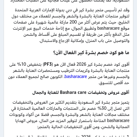
السعودية، كما يمكنك الحصول على عينات مجانية على الطلبات المختارة.
وقد تم تأسيس متجر بشرة كير في دبي بدولة الإمارات العربية المتحدة
لتوفير منتجات العناية بالبشرة والشعر والجسم للعملاء من مختلف دول
الخليج، حيث يتم عرض أكثر من 200 ماركة عالمية شهيرة على صفحات
موقع basharacare وتطبيق الجوال، مع إتاحة خدمات البيع عبر الإنترنت
مثل الدفع بأكثر من طريقة أو تقسيم المبلغ على أقساط، والشحن
والتوصيل حتى باب المنزل، وإمكانية الإرجاع والاستبدال.
ما هو كود خصم بشرة كير الفعال الآن؟
أقوى كود خصم بشرة كير 2026 فعال الآن هو (
PF3
) بتخفيض 10% على
منتجات العناية بالبشرة وكريمات الترطيب ومستحضرات العناية بالشعر
والجسم وغيرها من متجر
basharacare
. الكوبون صالح لجميع العملاء دون
حد أقصى للتسوق.
أقوى عروض وتخفيضات
Bashara care
للعناية والجمال
يتميز متجر بشرة كير السعودية بتقديم الكثير من العروض والتخفيضات
التي تصل إلى 30% خصم على المنتجات والماركات العالمية المختارة في
مختلف مجالات العناية بالشعر والبشرة والجسم، فضلا عن أكواد وكوبونات
basharacare المتاحة باستمرار لتوفير المزيد من المال، عروض الهدايا
المجانية والشحن، ومن أقوى التخفيضات الحالية بالمتجر: