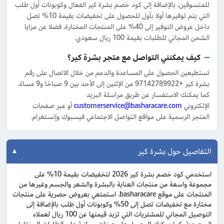
للمتسوقين، بالإضافة إلى كود خصم بشرة كير الفعال وكوبونات أول طلب
التي يتم توفيرها أولا بأول للحصول على تخفيضات بقيمة 10% تصل
داخل عروض التوفير إلى 40% على المنتجات المختارة، فضلا عن مزايا
الشحن المجاني للطلبات بقيمة 100 ريال سعودي.
كيف يمكنني التواصل مع متجر بشرة كير؟
تستطيعين الحصول على المساعدة والدعم من خلال الاتصال على رقم
بشرة كير +97142789922 من الإثنين إلى الأحد بين 9 صباحًا و9 مساءً،
كما يمكنك الاستفسار عن طريق مراسلة البريد
الإلكتروني
customerservice@basharacare.com
أو عبر صفحات
المتجر الرسمية على مواقع التواصل الاجتماعي فيسبوك وإنستغرام.
التفاصيل حول بشرة كير
استخدمي كود خصم بشرة كير 2026 لتخفيضات بقيمة 10% على
مجموعة واسعة من منتجات العناية بالبشرة والشعر والجسم وغيرها من
المنتجات على موقع basharacare. استمتعي بعروض حصرية على منتجات
مختارة مع تخفيضات تصل إلى 50% وكوبونات أول طلب بالإضافة إلى
التوصيل المجاني للمشتريات التي تزيد قيمتها عن 100 ريال لعملاء