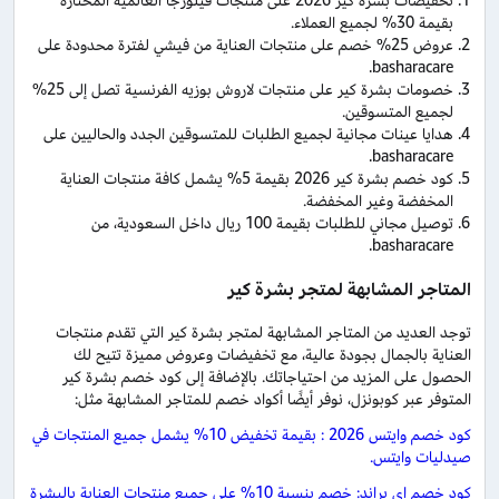
تخفيضات بشرة كير 2026 على منتجات فيلورجا العالمية المختارة
بقيمة 30% لجميع العملاء.
عروض 25% خصم على منتجات العناية من فيشي لفترة محدودة على
basharacare.
خصومات بشرة كير على منتجات لاروش بوزيه الفرنسية تصل إلى 25%
لجميع المتسوقين.
هدايا عينات مجانية لجميع الطلبات للمتسوقين الجدد والحاليين على
basharacare.
كود خصم بشرة كير 2026 بقيمة 5% يشمل كافة منتجات العناية
المخفضة وغير المخفضة.
توصيل مجاني للطلبات بقيمة 100 ريال داخل السعودية، من
basharacare.
المتاجر المشابهة لمتجر بشرة كير
توجد العديد من المتاجر المشابهة لمتجر بشرة كير التي تقدم منتجات
العناية بالجمال بجودة عالية، مع تخفيضات وعروض مميزة تتيح لك
الحصول على المزيد من احتياجاتك. بالإضافة إلى كود خصم بشرة كير
المتوفر عبر كوبونزل، نوفر أيضًا أكواد خصم للمتاجر المشابهة مثل:
كود خصم وايتس 2026 : بقيمة تخفيض 10% يشمل جميع المنتجات في
صيدليات وايتس.
كود خصم اي براند: خصم بنسبة 10% على جميع منتجات العناية بالبشرة