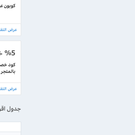
كوبون عوض باد
%5
خ
بالمتجر
جدول اق