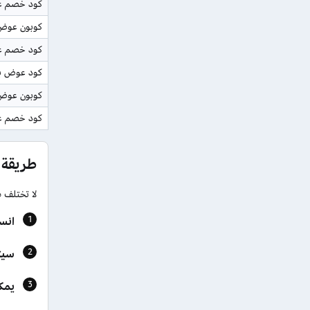
كود خصم عو
كوبون عوض
كود خصم ع
كود عوض با
كوبون عوض 
كود خصم ع
طريقة
لا تختلف 
انس
سيتم ح
يمك