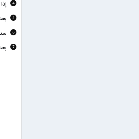
إذا 
بعد 
ستل
بعد 