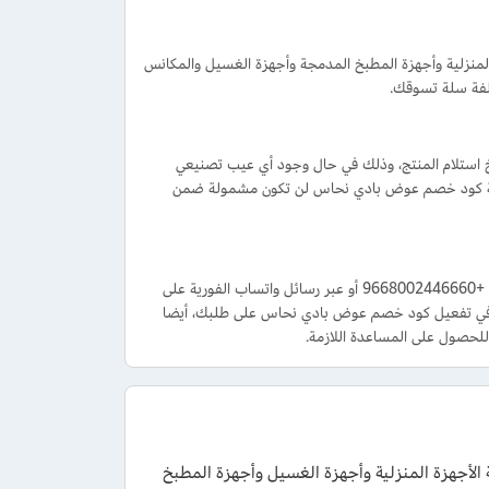
منزلية وأجهزة المطبخ المدمجة وأجهزة الغسيل والمكانس
ل المنتجات من متجر عوض بادي نحاس في غضون 7 أيام من تاريخ استلام المنتج، وذلك في حال وجود أي عيب تصنيعي
 قيمة كود خصم عوض بادي نحاس لن تكون مشمولة ضمن
تستطيع الحصول على الدعم من خلال الاتصال على رقم خدمة عملاء المتجر على الرقم المجاني +9668002446660 أو عبر رسائل واتساب الفورية على
جهت صعوبة في تفعيل كود خصم عوض بادي نحاس على طلبك، أيضا
لحصول على المساعدة اللازمة.
حاس الفعال بقيمة 5% تخفيض على كافة الأجهزة المنزلية وأجهزة الغسيل وأجهزة المطبخ