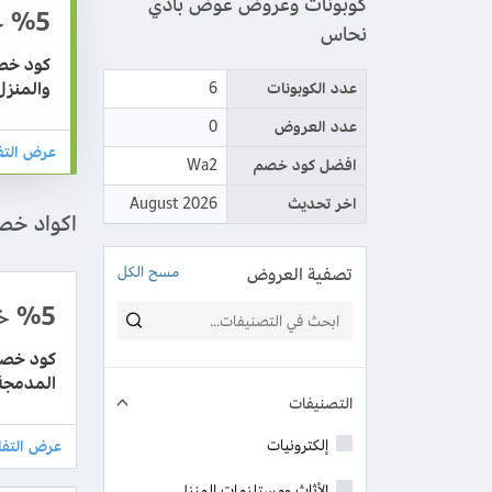
كوبونات وعروض عوض بادي
%5
خ
نحاس
والمنزل
عدد الكوبونات
6
عدد العروض
0
افضل كود خصم
Wa2
اخر تحديث
August 2026
اكواد خ
تصفية العروض
مسح الكل
%5
خ
المدمجة
التصنيفات
إلكترونيات
الأثاث ومستلزمات المنزل