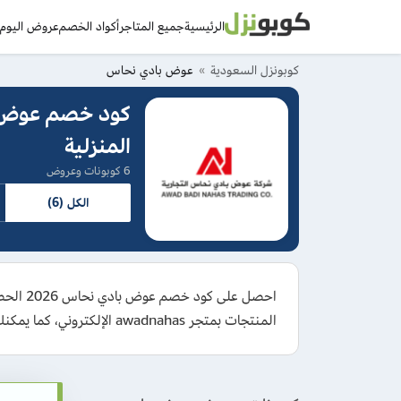
الرئيسية
جميع المتاجر
أكواد الخصم
عروض اليوم
د
كوبونزل السعودية
عوض بادي نحاس
المنزلية
6 كوبونات وعروض
الكل (6)
المنتجات بمتجر awadnahas الإلكتروني، كما يمكنك تفعيل كوبون عوض نحاس ضمن العروض على المنتجات المختارة حتى 30% للاستمتاع بأقل سعر ممكن لمشترياتك.