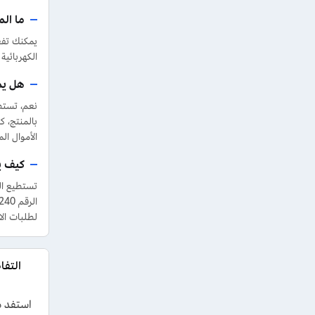
ما ال
يمكنك تفع
الكهربائية وغ
هل يم
بالمنتج، 
الأموال ال
كيف ي
لطلبات الا
التف