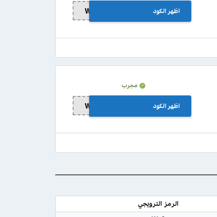
اظهر الكود
Wa3
مجرب
اظهر الكود
Wa2
الرمز الترويجي