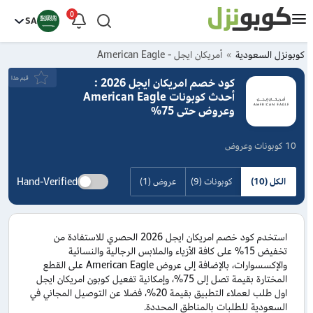
0
SA
كوبونزل السعودية
أمريكان ايجل - American Eagle
قيَم هذا
كود خصم امريكان ايجل 2026 :
أحدث كوبونات American Eagle
وعروض حتى 75%
10 كوبونات وعروض
Hand-Verified
الكل (10)
كوبونات (9)
عروض (1)
استخدم كود خصم امريكان ايجل 2026 الحصري للاستفادة من
تخفيض 15% على كافة الأزياء والملابس الرجالية والنسائية
والإكسسوارات، بالإضافة إلى عروض American Eagle على القطع
المختارة بقيمة تصل إلى 75%، وإمكانية تفعيل كوبون امريكان ايجل
اول طلب لعملاء التطبيق بقيمة 20%، فضلا عن التوصيل المجاني في
السعودية للطلبات بالمناطق المحددة.