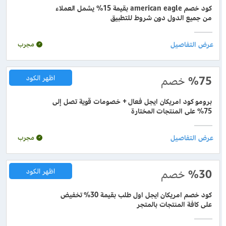
كود خصم american eagle بقيمة 15% يشمل العملاء
من جميع الدول دون شروط للتطبيق
مجرب
%75
خصم
اظهر الكود
برومو كود امريكان ايجل فعال + خصومات قوية تصل إلى
75% على المنتجات المختارة
مجرب
%30
خصم
اظهر الكود
كود خصم امريكان ايجل اول طلب بقيمة 30% تخفيض
على كافة المنتجات بالمتجر