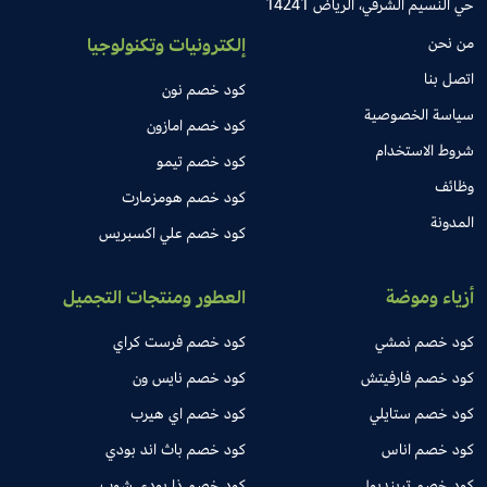
حي النسيم الشرقي، الرياض 14241
من نحن
إلكترونيات وتكنولوجيا
اتصل بنا
كود خصم نون
سياسة الخصوصية
كود خصم امازون
شروط الاستخدام
كود خصم تيمو
وظائف
كود خصم هومزمارت
المدونة
كود خصم علي اكسبريس
أزياء وموضة
العطور ومنتجات التجميل
كود خصم نمشي
كود خصم فرست كراي
كود خصم فارفيتش
كود خصم نايس ون
كود خصم ستايلي
كود خصم اي هيرب
كود خصم اناس
كود خصم باث اند بودي
كود خصم ترينديول
كود خصم ذا بودي شوب