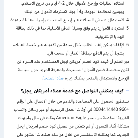
استلام الطلبات وإرجاع الأموال خلال 2-4 أيام من تاريخ الاستلام،
ويومين لمعالجة الجودة، و14 يومًا لاسترداد الأموال من البنك.
الاستبدال: يتم في المحلات عبر إرجاع المنتجات وإجراء معاملة جديدة.
استرداد الأموال: يتم وفق وسيلة الدفع الأصلية، بما في ذلك بطاقة
الهدايا الإلكترونية.
الإلغاء: يمكن إلغاء الطلب خلال ساعة من تقديمه عبر خدمة العملاء،
بشرط أن يتم الدفع ببطاقة ائتمان أو سحب آلي.
مع العلم أن قيمة كود خصم أمريكان ايجل المستخدم عند الشراء لن
تكون متضمنة ضمن الأموال المستردة، ولمعرفة المزيد حول سياسة
الإرجاع والاستبدال بالمتجر يمكنك زيارة
هذه الصفحة
.
كيف يمكنني التواصل مع خدمة عملاء أمريكان إيجل؟
تستطيع الحصول على المساعدة والدعم من خلال الاتصال على الرقم
+966 8004414440 في أوقات العمل الرسمية، أو عبر رسائل واتساب
الفورية المقدمة من متجر American Eagle وذلك في حال واجهتك
مشكلة أثناء التسوق أو لم تتمكن من تفعيل كود خصم امريكان ايجل
الجديد، كما يمكنك الاستفسار من خلال مراسلة صفحات المتجر على