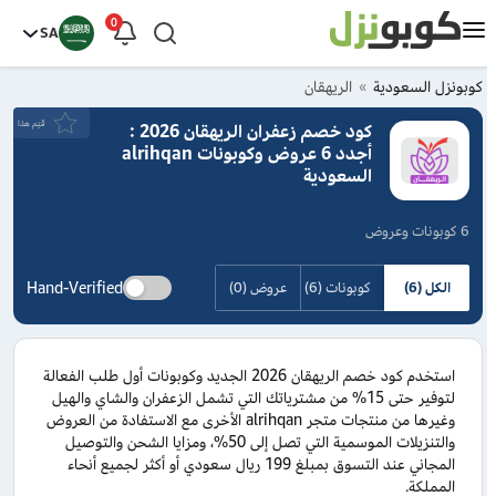
0
SA
كوبونزل السعودية
الريهقان
قيَم هذا
كود خصم زعفران الريهقان 2026 :
أجدد 6 عروض وكوبونات alrihqan
السعودية
6 كوبونات وعروض
Hand-Verified
الكل (6)
كوبونات (6)
عروض (0)
استخدم كود خصم الريهقان 2026 الجديد وكوبونات أول طلب الفعالة
لتوفير حتى 15% من مشترياتك التي تشمل الزعفران والشاي والهيل
وغيرها من منتجات متجر alrihqan الأخرى مع الاستفادة من العروض
والتنزيلات الموسمية التي تصل إلى 50%، ومزايا الشحن والتوصيل
المجاني عند التسوق بمبلغ 199 ريال سعودي أو أكثر لجميع أنحاء
المملكة.