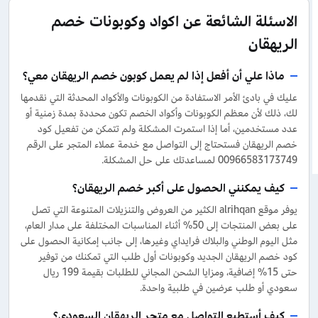
الاسئلة الشائعة عن اكواد وكوبونات خصم
الريهقان
ماذا علي أن أفعل إذا لم يعمل كوبون خصم الريهقان معي؟
عليك في بادئ الأمر الاستفادة من الكوبونات والأكواد المحدثة التي نقدمها
لك، ذلك لأن معظم الكوبونات وأكواد الخصم تكون محددة بمدة زمنية أو
عدد مستخدمين، أما إذا استمرت المشكلة ولم تتمكن من تفعيل كود
خصم الريهقان فستحتاج إلى التواصل مع خدمة عملاء المتجر على الرقم
00966583173749 لمساعدتك على حل المشكلة.
كيف يمكنني الحصول على أكبر خصم الريهقان؟
يوفر موقع alrihqan الكثير من العروض والتنزيلات المتنوعة التي تصل
على بعض المنتجات إلى 50% أثناء المناسبات المختلفة على مدار العام،
مثل اليوم الوطني والبلاك فرايداي وغيرها، إلى جانب إمكانية الحصول على
كود خصم الريهقان الجديد وكوبونات أول طلب التي تمكنك من توفير
حتى 15% إضافية، ومزايا الشحن المجاني للطلبات بقيمة 199 ريال
سعودي أو طلب عرضين في طلبية واحدة.
كيف أستطيع التواصل مع متجر الريهقان السعودي؟