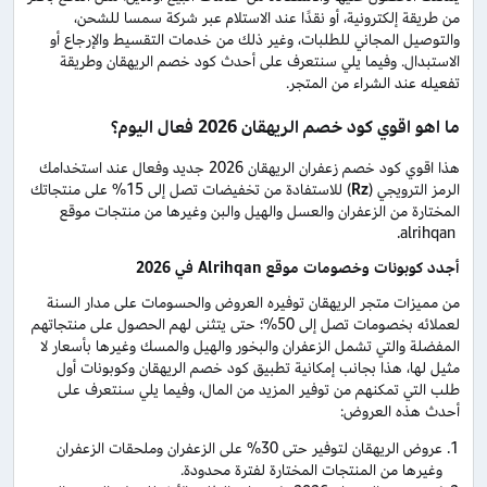
من طريقة إلكترونية، أو نقدًا عند الاستلام عبر شركة سمسا للشحن،
والتوصيل المجاني للطلبات، وغير ذلك من خدمات التقسيط والإرجاع أو
الاستبدال. وفيما يلي سنتعرف على أحدث كود خصم الريهقان وطريقة
تفعيله عند الشراء من المتجر.
ما اهو اقوي كود خصم الريهقان 2026 فعال اليوم؟
هذا اقوي كود خصم زعفران الريهقان 2026 جديد وفعال عند استخدامك
الرمز الترويجي (
Rz
) للاستفادة من تخفيضات تصل إلى 15% على منتجاتك
المختارة من الزعفران والعسل والهيل والبن وغيرها من منتجات موقع
alrihqan.
أجدد كوبونات وخصومات موقع
Alrihqan
في 2026
من مميزات متجر الريهقان توفيره العروض والحسومات على مدار السنة
لعملائه بخصومات تصل إلى 50%؛ حتى يتثنى لهم الحصول على منتجاتهم
المفضلة والتي تشمل الزعفران والبخور والهيل والمسك وغيرها بأسعار لا
مثيل لها، هذا بجانب إمكانية تطبيق كود خصم الريهقان وكوبونات أول
طلب التي تمكنهم من توفير المزيد من المال، وفيما يلي سنتعرف على
أحدث هذه العروض:
عروض الريهقان لتوفير حتى 30% على الزعفران وملحقات الزعفران
وغيرها من المنتجات المختارة لفترة محدودة.