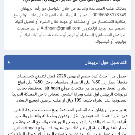
يمكنك طلب المساعدة والدعم من خلال التواصل مع رقم الريهقان
00966583173749 أو عبر رسائل واتساب الفورية على ذات الرقم، مع
إمكانية الاستفسار عن أي مشكلة تواجهك خلال الشراء أو تفعيل أكواد
الخصم عبر البريد الإلكتروني Alrihqan@gmail.com أو عبر منصات
التواصل الاجتماعي: إنستقرام أو تويتر أو سناب شات أو تيك توك أو
يوتيوب أو فيسبوك.
التفاصيل حول الريهقان
احصل على أحدث كود خصم الريهقان 2026 فعال لتتمتع بتخفيضات
مذهلة تصل إلى 30% على الزعفران وملحقاته وحتى 50% على أنواع
الشاي المختارة وغيرها من منتجات موقع alrihqan المختلفة، بجانب
كوبونات الريهقان أول طلب ومزايا الشحن المجاني داخل المملكة العربية
السعودية عند الشراء بقيمة 199 ريال أو طلب عرضين لجميع العملاء.
يعتبر متجر الريهقان أحد المتاجر المختصة ببيع منتجات متنوعة لا غنى
عنها لدى العملاء السعوديين، مثل الزعفران وملحقاته والعسل والبخور
بأنواعه والمسك والقهوة والهيل، وحتى التوزيعات والسبح المصنوعة من
أحجار العقيق الكريمة، إلى غير ذلك من معروضات موقع alrihqan التي
يمكنك الحصول عليها والاستفادة من خدمات البيع أونلاين؛ مثل الدفع بأكثر