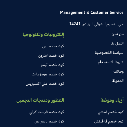
Management & Customer Service
حي النسيم الشرقي، الرياض 14241
من نحن
إلكترونيات وتكنولوجيا
اتصل بنا
كود خصم نون
سياسة الخصوصية
كود خصم امازون
شروط الاستخدام
كود خصم تيمو
وظائف
كود خصم هومزمارت
المدونة
كود خصم علي اكسبريس
أزياء وموضة
العطور ومنتجات التجميل
كود خصم نمشي
كود خصم فرست كراي
كود خصم فارفيتش
كود خصم نايس ون