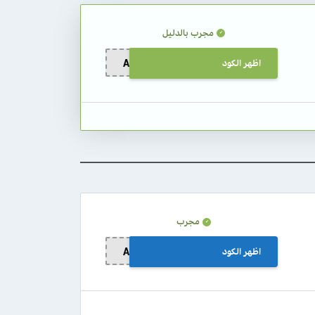
مجرب بالدليل
اظهر الكود
A356
مجرب
اظهر الكود
A356