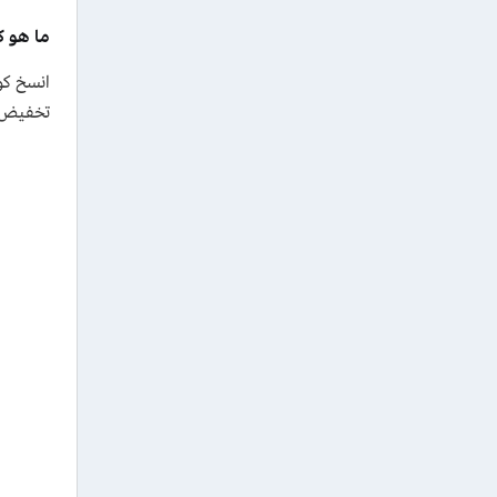
ما هو كود خ
انسخ كود خص
تخفيض 10%، الرمز الترويجي صالح للعملاء الجدد والحاليين من 