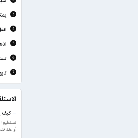
سيتم 
يمك
انق
اذه
تست
تاب
الاسئلة
كيف يمك
أو عند تف