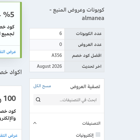
كوبونات وعروض المنيع -
%5
خ
almanea
لجميع ا
عدد الكوبونات
6
عدد العروض
0
افضل كود خصم
A356
اخر تحديث
August 2026
اكواد خصم ال
تصفية العروض
مسح الكل
100
ر
والإلكتر
التصنيفات
إلكترونيات