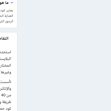
ما هو كو
يعتبر كود خصم ا
الرموز الترويجية جميع عمل
التفاصي
وغيرها 
والإلكت
طريقة و
كود خصم