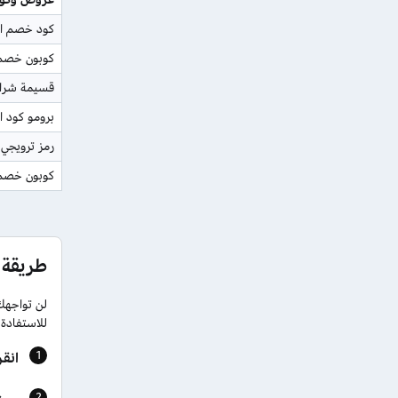
كود خصم المني
كوبون خصم 
قسيمة شراء ا
برومو كود ال
رمز ترويجي 
كوبون خصم 
طريقة 
لن تواجهك
للاستفادة 
انق