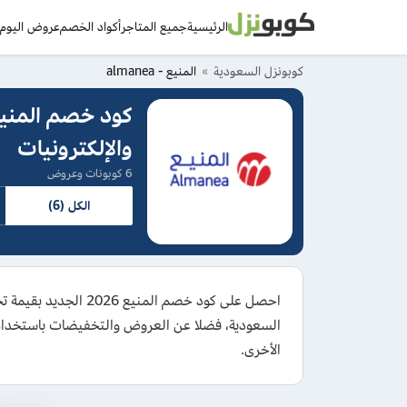
الرئيسية
جميع المتاجر
أكواد الخصم
عروض اليوم
د
كوبونزل السعودية
المنيع - almanea
والإلكترونيات
6 كوبونات وعروض
الكل (6)
السعودية، فضلا عن العروض والتخفيضات باستخدام كو
الأخرى.