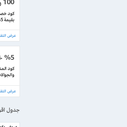
100
ر
بقيمة 5% حتي 100 ريال سعودي
%5
خ
والجوالا
جدول اقوى 
عروض وكوبو