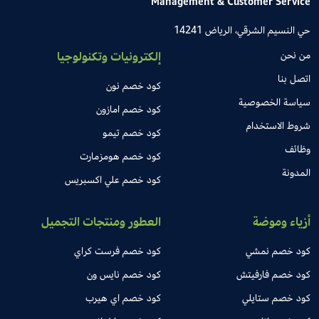
Management & Customer Service
حي النسيم الشرقي، الرياض 14241
من نحن
إلكترونيات وتكنولوجيا
اتصل بنا
كود خصم نون
سياسة الخصوصية
كود خصم امازون
شروط الاستخدام
كود خصم تيمو
وظائف
كود خصم هومزمارت
المدونة
كود خصم علي اكسبريس
أزياء وموضة
العطور ومنتجات التجميل
كود خصم نمشي
كود خصم فرست كراي
كود خصم فارفيتش
كود خصم نايس ون
كود خصم ستايلي
كود خصم اي هيرب