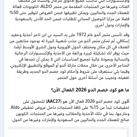
والإكسسوارات التي تناسب جميع الأذواق للرجال والنساء من مختلف
الفئات وغيرها من المنتجات المقدمة من متجر ALDO، الكوبونات فعالة
للعملاء الجدد والحاليين، ويمكن تطبيقها ضمن العروض لتوفير حتى 50%
فضلا عن مزايا التوصيل المجاني للطلبات ضمن الحد الأدنى بالسعودية
والإمارات ودول أخرى.
وقد تأسس متجر ألدو عام 1972 على يد السيد بي ابن تاجر أحذية وحفيد
إسكافي، ثم تمكن متجر ألدو من جذب شعبية كبيرة له بوجود متابعين من
العملاء في كل مكان ومختلف الدول الأوروبية ودول الشرق الأوسط أيضًا،
حيث يوفر لك تشكيلة كبيره ورائعة من الأحذية والإكسسوارات الرجالية
والنسائية وبجودة عالية لجميع المناسبات التي لا يمكن أن تجدها في
المتاجر الأخرى، من خلال محلات ماركة ألدو أو الموقع والتطبيق الإلكتروني.
وفيما يلي سنتعرف على شروط وأحكام كود خصم الدو الجديد وطريقة
تفعيله، ونجيب عن أسئلة أخرى حول المتجر.
ما هو كود خصم الدو 2026 الفعال الآن؟
أقوى كود خصم الدو 2026 فعال الآن هو (
AAC27
) للحصول على
تخفيضات تبدأ من 15% على كافة المنتجات داخل عروض تخفيض Aldo
وخارجها، بما في ذلك الأحذية والحقائب وغيرها من المنتجات. الكوبون
صالح للعملاء الجدد والحاليين من السعودية والإمارات وغيرها من الدول.