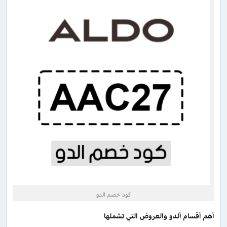
كود خصم الدو
أهم أقسام ألدو والعروض التي تشملها