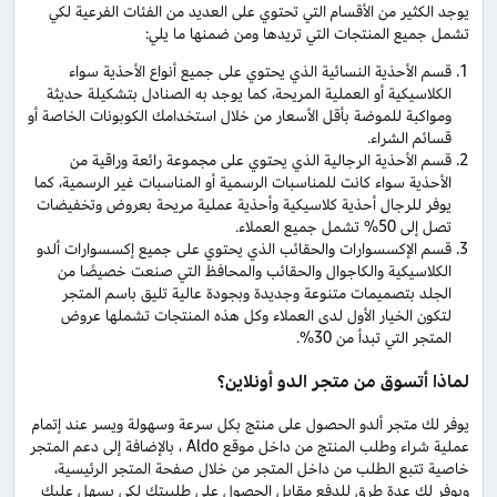
يوجد الكثير من الأقسام التي تحتوي على العديد من الفئات الفرعية لكي
تشمل جميع المنتجات التي تريدها ومن ضمنها ما يلي:
قسم الأحذية النسائية الذي يحتوي على جميع أنواع الأحذية سواء
الكلاسيكية أو العملية المريحة، كما يوجد به الصنادل بتشكيلة حديثة
ومواكبة للموضة بأقل الأسعار من خلال استخدامك الكوبونات الخاصة أو
قسائم الشراء.
قسم الأحذية الرجالية الذي يحتوي على مجموعة رائعة وراقية من
الأحذية سواء كانت للمناسبات الرسمية أو المناسبات غير الرسمية، كما
يوفر للرجال أحذية كلاسيكية وأحذية عملية مريحة بعروض وتخفيضات
تصل إلى 50% تشمل جميع العملاء.
قسم الإكسسوارات والحقائب الذي يحتوي على جميع إكسسوارات ألدو
الكلاسيكية والكاجوال والحقائب والمحافظ التي صنعت خصيصًا من
الجلد بتصميمات متنوعة وجديدة وبجودة عالية تليق باسم المتجر
لتكون الخيار الأول لدى العملاء وكل هذه المنتجات تشملها عروض
المتجر التي تبدأ من 30%.
لماذا أتسوق من متجر الدو أونلاين؟
يوفر لك متجر ألدو الحصول على منتج بكل سرعة وسهولة ويسر عند إتمام
عملية شراء وطلب المنتج من داخل موقع Aldo ، بالإضافة إلى دعم المتجر
خاصية تتبع الطلب من داخل المتجر من خلال صفحة المتجر الرئيسية،
ويوفر لك عدة طرق للدفع مقابل الحصول على طلبيتك لكي يسهل عليك