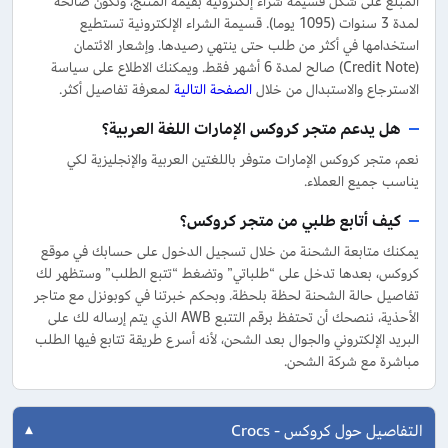
المبلغ على شكل قسيمة شراء إلكترونية بقيمة المنتج، وتكون صالحة
لمدة 3 سنوات (1095 يوما). قسيمة الشراء الإلكترونية تستطيع
استخدامها في أكثر من طلب حتى ينتهي رصيدها. وإشعار الائتمان
(Credit Note) صالح لمدة 6 أشهر فقط. ويمكنك الاطلاع على سياسة
الاسترجاع والاستبدال من خلال
الصفحة التالية
لمعرفة تفاصيل أكثر.
هل يدعم متجر كروكس الإمارات اللغة العربية؟
نعم، متجر كروكس الإمارات متوفر باللغتين العربية والإنجليزية لكي
يناسب جميع العملاء.
كيف أتابع طلبي من متجر كروكس؟
يمكنك متابعة الشحنة من خلال تسجيل الدخول على حسابك في موقع
كروكس، بعدها تدخل على “طلباتي” وتضغط “تتبع الطلب” وستظهر لك
تفاصيل حالة الشحنة لحظة بلحظة. وبحكم خبرتنا في كوبونزل مع متاجر
الأحذية، ننصحك أن تحتفظ برقم التتبع AWB الذي يتم إرساله لك على
البريد الإلكتروني والجوال بعد الشحن، لأنه أسرع طريقة تتابع فيها الطلب
مباشرة مع شركة الشحن.
التفاصيل حول كروكس - Crocs