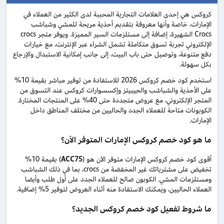
كروكس هي إحدى العلامات التجارية المحببة لدى الكثير من العملاء في
الإمارات، خاصة وأنها معروفة بتقديم أحذية مريحة للمشي وشباشب
Crocs الشهيرة، إضافة إلى مستلزمات السير المميزة. ويوفر متجر crocs
الإلكتروني تجربة تسوق متكاملة تشمل الشراء عبر الإنترنت، مع خيارات
دفع متنوعة، وتوصيل حتى باب البيت، إلى جانب إمكانية الاستبدال والإرجاع
بكل سهولة.
استخدم كود خصم كروكس 2026 للاستفادة من توفير مباشر بقيمة 10%
على الأحذية والشباشب والجيبيتز وإكسسوارات كروكس عند التسوق من
المتجر الإلكتروني، مع عروض متجددة حتى 40% على المنتجات المختارة.
الكوبونات متاحة للعملاء الجدد والحاليين من مختلف المناطق داخل
الإمارات.
ما هو كود خصم كروكس الإمارات المتوفر الآن؟
أقوى كود خصم كروكس الإمارات متوفر الآن هو (
ACC75
) بقيمة 10%
تخفيض على مشترياتك غير المخفضة من crocs، بما في ذلك الشباشب
ومستلزمات المشي. الكوبون صالح للعملاء الجدد على أول طلب وأيضا
العملاء الحاليين، ويمكنك الاستفادة منه أثناء العروض لتوفير 5% إضافية.
ما شروط تفعيل كود خصم كروكس الجديد؟