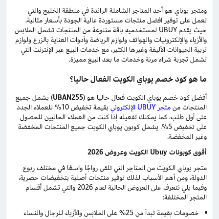
ومتجر يوباي هو أحد المتاجر الشاملة الرائدة في منطقة الخليج والتي
تعمل على توفير افضل منتجات مستوردة عالية الجودة بأسعار مثالية،
حيث يقدم UBUY لمستخدميه باقة متنوعة من المنتجات تشمل الملابس
والأزياء والإلكترونيات والهواتف ولوازم الرياضة وأدوات العناية بالزرع ولوازم
تربية الحيوانات الأليفة وغيرها الكثير، مع خدمات البيع عبر الإنترنت التي
تشمل تجربة شراء مرنة وخدمات ما بعد البيع مميزة.
ما هو كود خصم يوباي الكويت الفعال حاليا؟
أفضل كود خصم يوباي الكويت فعال حاليا هو (
UBAN255
) يشمل جميع
المنتجات من
متجر UBUY الإلكتروني
بقيمة تخفيض 10% للعملاء الجدد
على أول طلب، كما يمكنك تفعيله إذا كنت من العملاء الحاليين للحصول
على تخفيض 5%. يشمل كوبون يوباي الكويت جميع المنتجات المخفضة
وغير المخفضة.
أقوى كوبونات
Ubuy
الكويت وعروض 2026
متجر يوباي الكويت من المتاجر التي تلقى رواجًا واسعًا في مختلف ربوع
الدولة، ومن أهم الأسباب لذلك توفير منتجات أصلية بتخفيضات حصرية،
وفيما يلي نتعرف على العروض الحالية لعام 2026 والتي تشمل أقسام
المتجر المختلفة:
خصومات بقيمة تبدأ من 25% على الملابس والأزياء للرجال والنساء