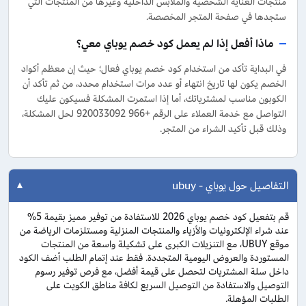
منتجات العناية الشخصية والملابس الداخلية وغيرها من المنتجات التي
ستجدها في صفحة المتجر المخصصة.
ماذا أفعل إذا لم يعمل كود خصم يوباي معي؟
في البداية تأكد من استخدام كود خصم يوباي فعال؛ حيث إن معظم أكواد
الخصم يكون لها تاريخ انتهاء أو عدد مرات استخدام محدد، من ثم تأكد أن
الكوبون مناسب لمشترياتك، أما إذا استمرت المشكلة فسيكون عليك
التواصل مع خدمة العملاء على الرقم +966 920033092 لحل المشكلة،
وذلك قبل تأكيد الشراء من المتجر.
التفاصيل حول يوباي - ubuy
قم بتفعيل كود خصم يوباي 2026 للاستفادة من توفير مميز بقيمة 5%
عند شراء الإلكترونيات والأزياء والمنتجات المنزلية ومستلزمات الرياضة من
موقع UBUY، مع التنزيلات الكبرى على تشكيلة واسعة من المنتجات
المستوردة والعروض اليومية المتجددة. فقط عند إتمام الطلب أضف الكود
داخل سلة المشتريات لتحصل على قيمة أفضل، مع فرص توفير رسوم
التوصيل والاستفادة من التوصيل السريع لكافة مناطق الكويت على
الطلبات المؤهلة.