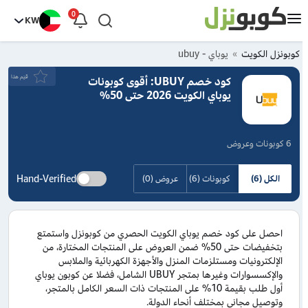
0
KW
كوبونزل الكويت
يوباي - ubuy
قيَم هذا
كود خصم UBUY: أقوى كوبونات
يوباي الكويت 2026 حتى 50%
6 كوبونات وعروض
Hand-Verified
الكل (6)
كوبونات (6)
عروض (0)
احصل على كود خصم يوباي الكويت الحصري من كوبونزل واستمتع
بتخفيضات حتى 50% ضمن العروض على المنتجات المختارة، من
الإلكترونيات ومستلزمات المنزل والأجهزة الكهربائية والملابس
والإكسسوارات وغيرها بمتجر UBUY الشامل، فضلا عن كوبون يوباي
أول طلب بقيمة 10% على المنتجات ذات السعر الكامل بالمتجر،
وتوصيل مجاني بمختلف أنحاء الدولة.