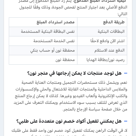
كيفية
استرداد المبلغ المدفوع
:
يتم رد المبلغ المدفوع إلى مصدر
الدفع الأصلي بعد اجتياز المنتج لفحص الجودة، وذلك وفقًا للجدول
التالي:
طريقة الدفع
مصدر استرداد المبلغ
البطاقات البنكية
نفس البطاقة البنكية المستخدمة
اشترِ الآن وادفع لاحقًا
نفس الخدمة المستخدمة
الدفع عند الاستلام
محفظة نون أو حساب بنكي
رصيد نون/بطاقة الهدايا
محفظة نون
هل توجد منتجات لا يمكن إرجاعها في متجر نون؟
نعم، ويشمل ذلك مستحضرات التجميل ومنتجات العناية الصحية
والملابس الداخلية والمنتجات القابلة للاشتعال والحلي والإكسسوارات
والكتب الإلكترونية وألعاب الفيديو وغيرها. كذلك لا يمكن إرجاع المنتج
الذي تعرض للتلف بسبب سوء الاستخدام. ويمكنك التعرف على المزيد
من خلال صفحة سياسة الإرجاع بالمتجر.
هل يمكنني تفعيل أكواد خصم نون متعددة على طلبي؟
لا، في الوقت الراهن يمكنك تفعيل كود خصم نون واحد فقط على طلبك