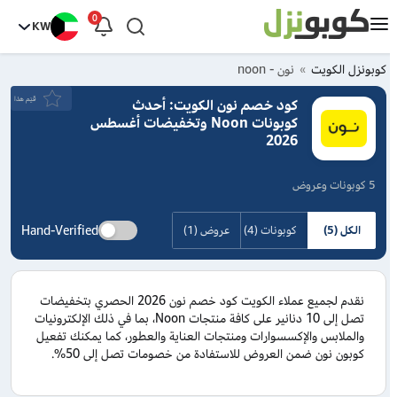
0
KW
كوبونزل الكويت
نون - noon
قيَم هذا
كود خصم نون الكويت: أحدث
كوبونات Noon وتخفيضات أغسطس
2026
5 كوبونات وعروض
Hand-Verified
الكل (5)
كوبونات (4)
عروض (1)
نقدم لجميع عملاء الكويت كود خصم نون 2026 الحصري بتخفيضات
تصل إلى 10 دنانير على كافة منتجات Noon، بما في ذلك الإلكترونيات
والملابس والإكسسوارات ومنتجات العناية والعطور، كما يمكنك تفعيل
كوبون نون ضمن العروض للاستفادة من خصومات تصل إلى 50%.