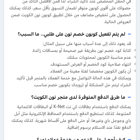
في الحقل المخصص عند تأكيد الشراء، لذا فمن الأفضل التأكد من
حصولك على أقوى كوبون متوفر لضمان التسوق بأقل سعر، كذلك يمكنك
الحصول على تخفيض مضاعف من خلال تطبيق كوبون نون الكويت ضمن
العروض الحالية.
لم يتم تفعيل كوبون خصم نون على طلبي.. ما السبب؟
قد يعود ذلك إلى عدة أسباب منها على سبيل المثال:
كتابة كود خصم نون بطريقة غير صحيحة أو بمسافات زائدة.
عدم مناسبة الكوبون لمحتويات سلتك.
انتهاء صلاحية كود الخصم أو العرض المستهدف.
أن يكون الكوبون مخصصا لفئة معينة من العملاء.
ويمكنك في هذه الحالة التواصل مع خدمة العملاء بالمتجر قبل تأكيد
الشراء ليتم حل المشكلة أو تزويدك بكوبون خصم مناسب.
ما طرق الدفع المتوفرة لدى متجر نون الكويت؟
يمكنك الدفع باستخدام بطاقات كي نت K-Net أو البطاقات الائتمانية
المتنوعة، كذلك تستطيع الدفع باستخدام المحافظ الإلكترونية مثل أبل
باي وجوجل باي وغيرها، أو حتى الدفع على أقساط شهرية، كذلك يمكنك
الدفع نقدًا عند الاستلام برسوم إضافية.
كيف أحصل على الدعم من خدمة عملاء نون؟