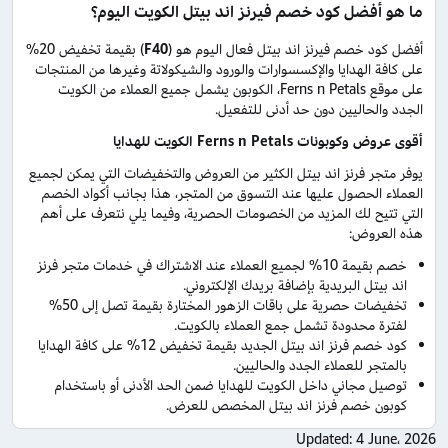
ما هو أفضل كود خصم فيرنز اند بيتل الكويت
اليوم؟
أفضل كود خصم فيرنز اند بيتل فعال اليوم هو (
F40
) بقيمة تخفيض 20%
على كافة الهدايا والإكسسوارات والورود والشيكولاتة وغيرها من المنتجات
على موقع Ferns n Petals، الكوبون يشمل جميع العملاء من الكويت
الجدد والحاليين دون حد أدنى للتفعيل.
أقوى عروض وكوبونات
Ferns n Petals
الكويت للهدايا
يوفر متجر فرنز اند بيتل الكثير من العروض والتخفيضات التي يمكن لجميع
العملاء الحصول عليها عند التسوق من المتجر، هذا بجانب أكواد الخصم
التي تتيح لك المزيد من الخصومات الحصرية، وفيما يلي نتعرف على أهم
هذه العروض:
خصم بقيمة 10% لجميع العملاء عند الاشتراك في خدمات متجر فرنز
اند بيتل البريدية بإضافة بريدك الإلكتروني.
تخفيضات حصرية على باقات الزهور المختارة بقيمة تصل إلى 50%
لفترة محدودة تشمل جمع العملاء بالكويت.
كود خصم فرنز اند بيتل الجديد بقيمة تخفيض 12% على كافة الهدايا
بالمتجر للعملاء الجدد والحاليين.
توصيل مجاني داخل الكويت للهدايا ضمن الحد الأدنى أو باستخدام
كوبون خصم فرنز اند بيتل المخصص للعرض.
Updated:
4 June، 2026