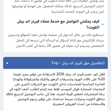
يتم توصيل الطلبات إلى كافة أنحاء الكويت في غضون 3 ساعات عند
اختيار التوصيل السريع، كذلك يمكنك الحصول على الهدايا أو توصيلها
لمن يرغب في الموعد المحدد للمناسبة.
كيف يمكنني التواصل مع خدمة عملاء فيرنز اند بيتل
الكويت؟
تستطيع ذلك من خلال الدخول إلى صفحة تواصل معنا بالموقع وتسجيل
بريدك الإلكتروني مع كتابة السؤال أو الرسالة التي تريدها في الحقل
المخصص، وسيتم الرد عليك في غضون 24 ساعة في أغلب الأحيان.
التفاصيل حول فيرنز اند بيتل - Fnp
فعّل كود خصم فيرنز اند بيتلز 2026 للاستفادة من توفير مميز بقيمة
20% على باقات الورود وتنسيقات الزهور والكيك والشيكولاتة والهدايا
الفاخرة المناسبة للمناسبات داخل الكويت، مع التنزيلات الكبرى على
المنتجات المختارة طوال الموسم. فقط عند إتمام الطلب، أضف الكود في
سلة المشتريات لخفض قيمة الشراء. هذا إلى جانب التوصيل السريع لكافة
مناطق الكويت وخيارات مريحة تساعدك على توفير رسوم التوصيل
والاستفادة من أحدث العروض الحصرية.