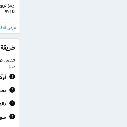
10%
طريقة 
لتفعيل كو
يلي:
أول
بعد
بال
سوف