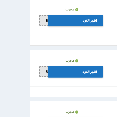
مجرب
اظهر الكود
6FQXTKAVWQ
مجرب
اظهر الكود
8YE259MWMZ
مجرب