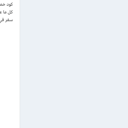
كود خصم ب
سفر في 