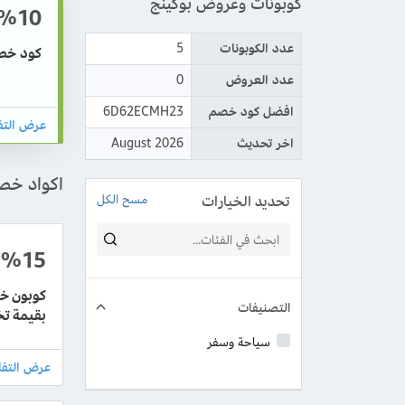
كوبونات وعروض بوكينج
%10
عدد الكوبونات
5
كود خصم بوكينج: 
عدد العروض
0
افضل كود خصم
6D62ECMH23
اخر تحديث
August 2026
اكواد خص
تحديد الخيارات
مسح الكل
%15
كوبون خ
التصنيفات
بقيمة تخف
سياحة وسفر