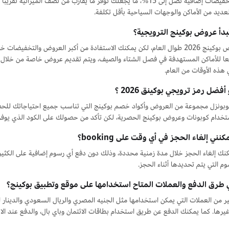
تتيح لك تخفيضات إضافية تصل إلى 15%، ما يجعلك توفر ما يقارب من نصف ا
لعديد من الأماكن والوجهات السياحية بأقل تكلفة.
بدأ عروض بوكينج الترويجية؟
تمتد عروض بوكينج 2026 طوال العام، لكن يمكنك الاستفادة من أكبر العروض والتخ
بعا للأماكن المستهدفة في فصل الشتاء والصيف، ويتم تقديم عروض خاصة من خلال
هذه الأوقات من العام.
أفضل رمز ترويجي بوكينق 2026 ؟
وبونزل مجموعة من العروض وأكواد خصم بوكينج التي تناسب جميع احتياجاتك للح
تخدام كوبونات وعروض بوكينج الحصرية، لكن تأكد من حصولك على الكود الذي يوفر 
نني إلغاء الحجز في أي وقت على booking؟
مكنك إلغاء الحجز خلال مدة زمنية محددة، وذلك دون دفع أي رسوم إضافية على الكث
 التي يتم تحديدها أثناء الحجز.
 طرق الدفع والعملات المتاح استخدامها على موقع وتطبيق بوكينج؟
ر من العملات التي يمكن استخدامها مثل الجنيه المصري والريال السعودي والدينار الكو
وغيرها. كما يمكنك الدفع عن طريق استخدام بطاقات الائتمان وباي بال، والدفع عند الاست