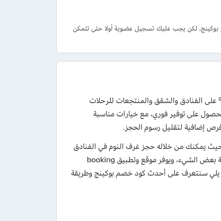
بوكينج، لكن يجب عليك تسجيل عضوية أولا حتى تتمكن
 كود خصم بوكينج الكويت عند تأكيد الحجز واستفد من الخصومات حتي 10% على الفنادق والشقق والمنتجعات للرحلات
لحصول على توفير فوري، مع خيارات مناسبة
 حيث يمكنك من خلاله حجز غرف النوم في الفنادق
أو الموتيلات، أو حتى استئجار شقة أو استديو للنوم إذا كنت تنوي الإقامة لمدة طويلة بعض الشيء، ويوفر موقع وتطبيق booking
يما يلي سنتعرف على أحدث كود خصم بوكينج وطريقة