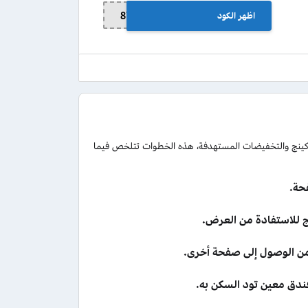
اظهر الكود
8YE259MWMZ
ينج والتخفيضات المستهدفة، هذه الخطوات تتلخص فيما
حة.
نج للاستفادة من العرض.
 من الوصول إلى صفحة أخرى.
فندق معين تود السكن به.