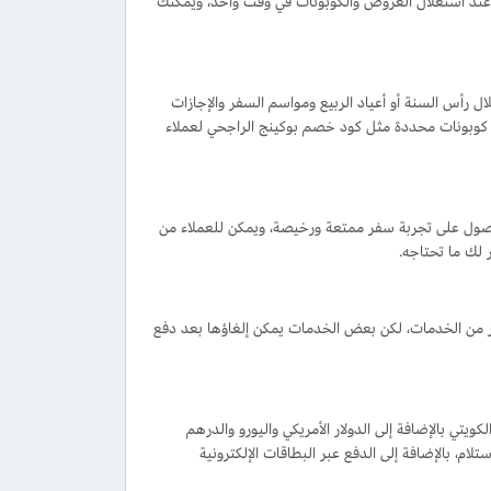
لميزانية تقريبا عند استغلال العروض والكوبونات في وقت واحد، ويُمَكِّنُك
فيضات خلال رأس السنة أو أعياد الربيع ومواسم السفر والإجازات
 كوبونات محددة مثل كود خصم بوكينج الراجحي لعملاء
صول على تجربة سفر ممتعة ورخيصة، ويمكن للعملاء من
لك ما تحتاجه.
ير من الخدمات، لكن بعض الخدمات يمكن إلغاؤها بعد دفع
يتي بالإضافة إلى الدولار الأمريكي واليورو والدرهم
لام، بالإضافة إلى الدفع عبر البطاقات الإلكترونية