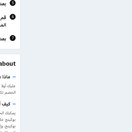
بعد
قم ب
الم
بعد
AQs about
ماذا ع
عليك أولا
الخصم تكو
كيف أ
بوكينج خل
بوكينج، وإ