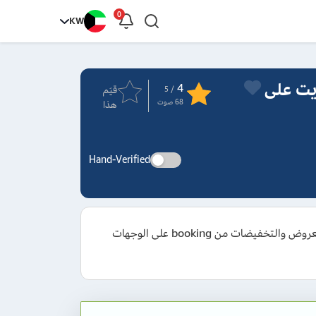
0
KW
مز ترويجي وكوبونات booking الكويت على
4
قيَم
/ 5
68
صوت
هذا
Hand-Verified
قم باستخدام كود خصم بوكينج 2026 الجديد والفعال على جميع حجوزات الموقع والتطبيق بقيمة تصل إلى 15%، فضلا عن العروض والتخفيضات من booking على الوجهات