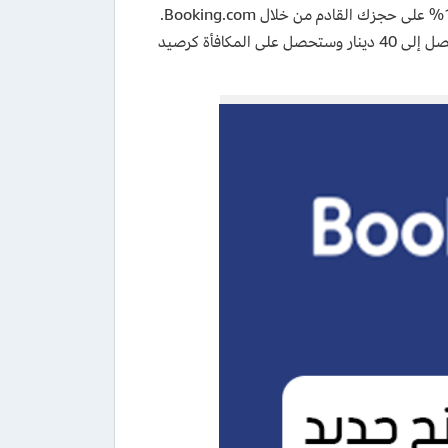
) يُتيح لك الحصول على خصم بقيمة 10% على حجزك القادم من خلال Booking.com.
كل ما عليك فعله هو إدخال كوبون خصم بوكينج قبل إتمام عملية الحجز لتوفير ما يصل إلى 40 دينار وستحصل على المكافأة كرصيد