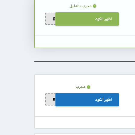
مجرب بالدليل
اظهر الكود
6D62ECMH23
مجرب
اظهر الكود
8YE259MWMZ