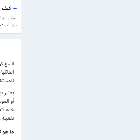
كيف يم
يمكن التو
من التواص
العائلي
للمستخدمين دا
يعتبر ب
خدمات ا
تفعيله 
ما هو كو