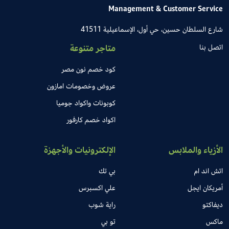
Management & Customer Service
شارع السلطان حسين، حي أول، الإسماعيلية 41511
اتصل بنا
متاجر متنوعة
كود خصم نون مصر
عروض وخصومات امازون
كوبونات واكواد جوميا
اكواد خصم كارفور
الأزياء والملابس
الإلكترونيات والأجهزة
اتش اند ام
بي تك
أمريكان ايجل
علي اكسبرس
ديفاكتو
راية شوب
ماكس
تو بي