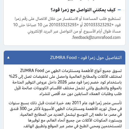
كيف يمكنني التواصل مع زمرا فود؟
تستطيع طلب المساعدة أو الاستفسار من خلال الاتصال على رقم زمرا
فود +201033323292 أو +201033323293 من 10 صباحًا حتى 10
مساءً طوال أيام الأسبوع، أو من التواصل عبر البريد الإلكتروني
feedback@zumrafood.com.
التفاصيل حول زمرا فود - ZUMRA Food
تسوق جميع أنواع الأطعمة ومستلزمات الطهي من ZUMRA Food
لمختلف الأكلات والمطابخ العالمية واحصل على تخفيضات تصل إلى 25%
باستخدام كود خصم زمرا فود مصر 2026 داخل عروض التوفير المتاحة
بالموقع والتطبيق والتي تشمل مختلف الأقسام، الكوبونات صالحة لأول
طلب وطلبات العملاء السابقين دون حد أقصى للشراء.
تأسس متجر زُمرا فود عام 2011 بعد خبرة امتدت قبل ذلك بسبع سنوات
في مجال توريد الأطعمة ومستلزمات الطهي الأسيوية لأكثر من 300 فندق
في مصر، ما دفعه إلى التوسع ليشمل العديد من المطابخ العالمية،
ويستورد المكونات الأكلات من جميع أنحاء العالم، مع توفيرها
للمستخدمين ومحبي الطبخ في مصر عبر الموقع وتطبيق الهاتف.