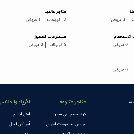
لة
متاجر عالمية
3 عروض
12 كوبونات
1 عروض
الاستحمام
مستلزمات المطبخ
0 عروض
5 كوبونات
0 عروض
0 عروض
بنا
متاجر متنوعة
الأزياء والملابس
كود خصم نون مصر
اتش اند ام
عروض وخصومات امازون
أمريكان ايجل
كوبونات واكواد جوميا
ديفاكتو