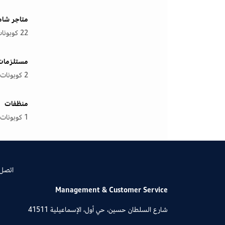
متاجر شام
22 كوبونات
مستلزمات 
2 كوبونات
منظفات
1 كوبونات
اتصل 
Management & Customer Service
شارع السلطان حسين، حي أول، الإسماعيلية 41511