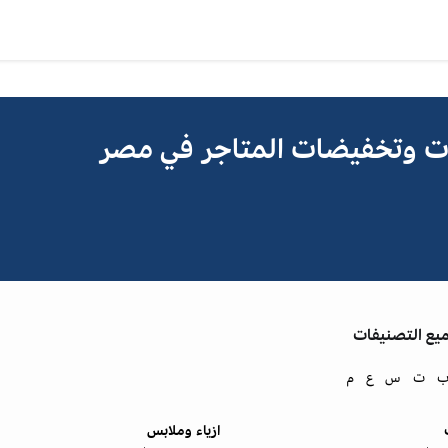
ات وتخفيضات المتاجر في مصر
ع التصنيفات
ت
س
ع
م
ازياء وملابس